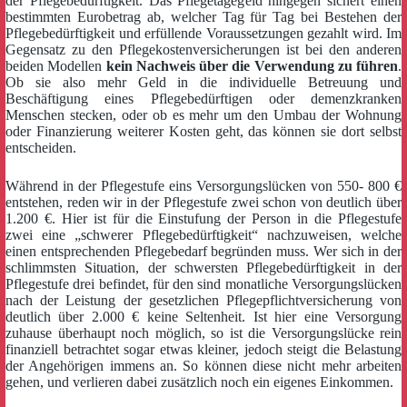
der Pflegebedürftigkeit. Das Pflegetagegeld hingegen sichert einen
bestimmten Eurobetrag ab, welcher Tag für Tag bei Bestehen der
Pflegebedürftigkeit und erfüllende Voraussetzungen gezahlt wird. Im
Gegensatz zu den Pflegekostenversicherungen ist bei den anderen
beiden Modellen
kein Nachweis über die Verwendung zu führen
.
Ob sie also mehr Geld in die individuelle Betreuung und
Beschäftigung eines Pflegebedürftigen oder demenzkranken
Menschen stecken, oder ob es mehr um den Umbau der Wohnung
oder Finanzierung weiterer Kosten geht, das können sie dort selbst
entscheiden.
Während in der Pflegestufe eins Versorgungslücken von 550- 800 €
entstehen, reden wir in der Pflegestufe zwei schon von deutlich über
1.200 €. Hier ist für die Einstufung der Person in die Pflegestufe
zwei eine „schwerer Pflegebedürftigkeit“ nachzuweisen, welche
einen entsprechenden Pflegebedarf begründen muss. Wer sich in der
schlimmsten Situation, der schwersten Pflegebedürftigkeit in der
Pflegestufe drei befindet, für den sind monatliche Versorgungslücken
nach der Leistung der gesetzlichen Pflegepflichtversicherung von
deutlich über 2.000 € keine Seltenheit. Ist hier eine Versorgung
zuhause überhaupt noch möglich, so ist die Versorgungslücke rein
finanziell betrachtet sogar etwas kleiner, jedoch steigt die Belastung
der Angehörigen immens an. So können diese nicht mehr arbeiten
gehen, und verlieren dabei zusätzlich noch ein eigenes Einkommen.