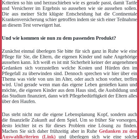
Kriterien so hin und herzuschieben wie es gerade passt, damit Tarife
und Versicherer im Ergebnis so aussehen wie sie aussehen sollen.
Die aus meiner Sicht klügste Entscheidung hat die Continentale
Krankenversicherung schier getroffen indem sie sich einer Teilnahme
an diesem Test verweigert hat.
Und wie kommen sie nun zu dem passenden Produkt?
Zunächst einmal überlegen Sie bitte für sich ganz in Ruhe wie eine
Pflege für Sie, die Eltern, die eigenen Kinder und nahe Angehörige
aussehen kann. Ich weiß es ist mit Sicherheit keiner der angenehmen
Gedanken sich vorzustellen welche Kosten und Hürden den im
Pflegefall zu überwinden sind. Dennoch sprechen wir hier über ein
Thema was viele von uns im Alter, oder auch schon vorher, treffen
wird. Und gerade wenn man das eigene Leben genießen kann und
möchte, die eigenen Kinder aus dem Haus sind, die Ausbildung und
das Studium finanziert, dann wirft Pflegebedürftigkeit der Eltern alles
über den Haufen.
Das steht nicht nur die eigene Lebensplanung Kopf, sondern auch
die finanzielle Zukunft auf dem Spiel. Um so früher Sie vorsorgen,
desto leichter ist es für dieses Problem eine Lösung zu finden.
Machen Sie sich daher frühzeitig aber in Ruhe
Gedanken zu den
Auswahlkriterien (Link)
und überlegen sich wie eine solche