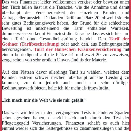
Das was Finanztest leider vollkommen vergisst oder bewusst unter
den Tisch fallen lässt ist die Tatsache, wie die Annahme und damit
überhaupt die Versicherbarkeit der einzelnen Kunden und
Antragsteller aussieht. Da landen Tarife auf Platz 20, obwohl sie ein
sehr gutes Bedingungswerk haben. der Grund für die schlechtere
Bewertung ist anscheinend die Tarif enthaltene Wartezeit,
dummerweise verkennt Finanztest die Tatsache dass es sich hier um
einen Tarif ohne Gesundheitsprüfung handelt. Den
Tarif der
Gothaer (Tarifbeschreibung)
oder auch den, aus Bedingungssicht
hervorragenden,
Tarif der Halleschen Krankenversicherung
mit
einem befriedigend auf die Plätze 21 und zwei 20 zu verweisen,
zeugt schon von sehr großem Unverständnis der Materie.
Auf den Plätzen davor allerdings Tarif zu wählen, welches dem
Kunden extrem schwer machen überhaupt an die Leistung zu
kommen, zu dem jedoch auch noch ein sehr dürftiges
Bedingungswerk bieten, halte ich für mehr als fragwürdig.
„Ich mach mir die Welt wie sie mir gefällt”
Das was wir leider in den vergangenen Tests in anderen Sparten
schon gesehen haben, das zieht sich auch durch den Test der
Pflegetagegeld Versicherungen. Finanztest schafft es auch hier
einmal wieder sich die Testergebnisse so zusammenzulegen und die