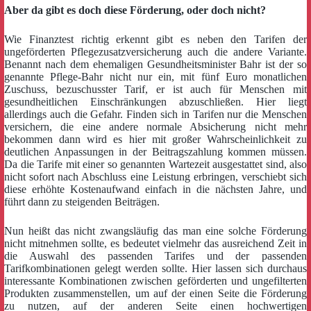
Aber da gibt es doch diese Förderung, oder doch nicht?
Wie Finanztest richtig erkennt gibt es neben den Tarifen der
ungeförderten Pflegezusatzversicherung auch die andere Variante.
Benannt nach dem ehemaligen Gesundheitsminister Bahr ist der so
genannte Pflege-Bahr nicht nur ein, mit fünf Euro monatlichen
Zuschuss, bezuschusster Tarif, er ist auch für Menschen mit
gesundheitlichen Einschränkungen abzuschließen. Hier liegt
allerdings auch die Gefahr. Finden sich in Tarifen nur die Menschen
versichern, die eine andere normale Absicherung nicht mehr
bekommen dann wird es hier mit großer Wahrscheinlichkeit zu
deutlichen Anpassungen in der Beitragszahlung kommen müssen.
Da die Tarife mit einer so genannten Wartezeit ausgestattet sind, also
nicht sofort nach Abschluss eine Leistung erbringen, verschiebt sich
diese erhöhte Kostenaufwand einfach in die nächsten Jahre, und
führt dann zu steigenden Beiträgen.
Nun heißt das nicht zwangsläufig das man eine solche Förderung
nicht mitnehmen sollte, es bedeutet vielmehr das ausreichend Zeit in
die Auswahl des passenden Tarifes und der passenden
Tarifkombinationen gelegt werden sollte. Hier lassen sich durchaus
interessante Kombinationen zwischen geförderten und ungefilterten
Produkten zusammenstellen, um auf der einen Seite die Förderung
zu nutzen, auf der anderen Seite einen hochwertigen