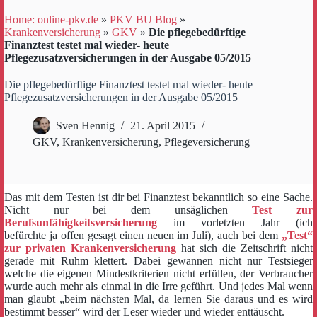
Home: online-pkv.de
»
PKV BU Blog
»
Krankenversicherung
»
GKV
»
Die pflegebedürftige
Finanztest testet mal wieder- heute
Pflegezusatzversicherungen in der Ausgabe 05/2015
Die pflegebedürftige Finanztest testet mal wieder- heute
Pflegezusatzversicherungen in der Ausgabe 05/2015
Sven Hennig
21. April 2015
GKV
,
Krankenversicherung
,
Pflegeversicherung
Das mit dem Testen ist dir bei Finanztest bekanntlich so eine Sache.
Nicht nur bei dem unsäglichen
Test zur
Berufsunfähigkeitsversicherung
im vorletzten Jahr (ich
befürchte ja offen gesagt einen neuen im Juli), auch bei dem
„Test“
zur privaten Krankenversicherung
hat sich die Zeitschrift nicht
gerade mit Ruhm klettert. Dabei gewannen nicht nur Testsieger
welche die eigenen Mindestkriterien nicht erfüllen, der Verbraucher
wurde auch mehr als einmal in die Irre geführt. Und jedes Mal wenn
man glaubt „beim nächsten Mal, da lernen Sie daraus und es wird
bestimmt besser“ wird der Leser wieder und wieder enttäuscht.