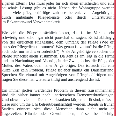
eigenen Eltern? Das muss jeder für sich allein entscheiden und eine
pauschale Lösung gibt es nicht. Neben der Wohngruppe werden
heute viele pflegebedürftige zuhause betreut, von Angehörigen,
durch ambulante Pflegedienste oder durch Unterstützung
im Bekannten-und Verwandtenkreis.
Wie viel die Pflege tatsächlich kostet, das ist im Voraus sehr
schwierig und schon gar nicht pauschal zu sagen. Es ist abhängig
von der erreichten Pflegestufe, dem Umfang der Pflege (Wie oft
muss der Pflegedienst kommen? Was genau ist zu tun? Ist die Pflege
auch oder nur nachts erforderlich?) Viele Angehörige versuchen die
Pflege zunächst allein zustimmen. Da geht es am Tag in die Firma
und am Nachmittag und Abend geht der Zweitjob los, die Pflege der
Mutter, des Vaters oder naher Angehöriger. Das ist auch für eine
kurze Zeit kein Problem, Pflege ist aber häufig ein Dauerzustand.
Sprechen Sie einmal mit Angehörigen von Pflegebedürftigen und
fragen Sie diese mal wie aufwändig und anstrengend das ist.
Ein immer größer werdendes Problem in diesem Zusammenhang
sind die bisher immer noch unerforschten Demenzerkrankungen.
Und obwohl viele an Demenz erkrankten körperlich fit sind, müssen
diese rund um die Uhr betreut/beaufsichtigt werden. Bereits in frühen
Stadien erinnern sich diese Menschen dann nicht mehr an
Tageszeiten, Rituale oder Gewohnheiten, müssen beaufsichtigt