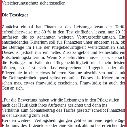
Versicherungsschutz sicherzustellen.
Die Testsieger
Zunächst einmal hat Finanztest das Leistungsniveau der Tarife
erfreulicherweise mit 80 % in den Test einfließen lassen, nur 20 %
umfassen die so genannten weiteren Vertragsbedingungen. Ein
entscheidendes Kriterium soll für Finanztest unter anderem sein, ob
die Beiträge im Falle der Pflegebedürftigkeit weiterzuzahlen sind.
Dieses ist jedoch nur ein nettes Zusatzangebot und keinesfalls ein
Entscheidungskriterium. Wenn Sie befürchten müssen dass sie sich
die Beiträge im Falle der Pflegebedürftigkeit nicht mehr leisten
können, so lässt sich das entsprechende Tagegeld oder die
Pflegerente in einer etwas höheren Summe abschließen und damit
die Beitragsfreiheit quasi selbst erkaufen. Dieses als Kriterium zu
sehen mag etwas fragwürdig erscheinen. Fragwürdig ist auch der
Test an sich.
„Für die Bewertung haben wir die Leistungen in den Pflegestufen
nach der Häufigkeit ihres Auftretens gesichtet und dann ins
Verhältnis zum Monatsbeitrag des Tarifes gesetzt“ schreibt Finanztest
in der Erklärung zum Test.
Bei den weiteren Vertragsbedingungen geht es um eine regelmäßige
Erhöhung des Tagegeldes oder eine Einmalzahlung bei erreichen der