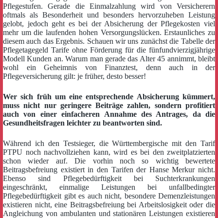
Pflegestufen. Gerade die Einmalzahlung wird von Versicherern
oftmals als Besonderheit und besonders hervorzuheben Leistung
gelobt, jedoch geht es bei der Absicherung der Pflegekosten viel
mehr um die laufenden hohen Versorgungslücken. Erstaunliches zu
diesem auch das Ergebnis. Schauen wir uns zunächst die Tabelle der
Pflegetagegeld Tarife ohne Förderung für die fünfundvierzigjährige
Modell Kunden an. Warum man gerade das Alter 45 annimmt, bleibt
wohl ein Geheimnis von Finanztest, denn auch in der
Pflegeversicherung gilt: je früher, desto besser!
Wer sich früh um eine entsprechende Absicherung kümmert,
muss nicht nur geringere Beiträge zahlen, sondern profitiert
auch von einer einfacheren Annahme des Antrages, da die
Gesundheitsfragen leichter zu beantworten sind.
Während ich den Testsieger, die Württembergische mit den Tarif
PTPU noch nachvollziehen kann, wird es bei den zweitplatzierten
schon wieder auf. Die vorhin noch so wichtig bewertete
Beitragsbefreiung existiert in den Tarifen der Hanse Merkur nicht.
Ebenso sind Pflegebedürftigkeit bei Suchterkrankungen
eingeschränkt, einmalige Leistungen bei unfallbedingter
Pflegebedürftigkeit gibt es auch nicht, besondere Demenzleistungen
existieren nicht, eine Beitragsbefreiung bei Arbeitslosigkeit oder die
Angleichung von ambulanten und stationären Leistungen existieren