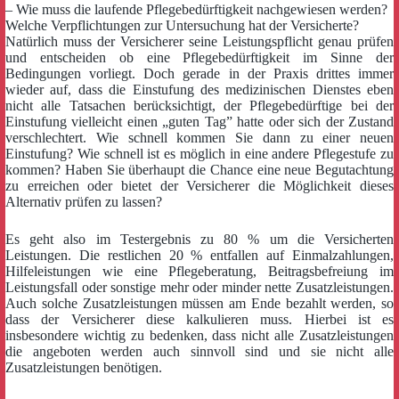
– Wie muss die laufende Pflegebedürftigkeit nachgewiesen werden?
Welche Verpflichtungen zur Untersuchung hat der Versicherte?
Natürlich muss der Versicherer seine Leistungspflicht genau prüfen
und entscheiden ob eine Pflegebedürftigkeit im Sinne der
Bedingungen vorliegt. Doch gerade in der Praxis drittes immer
wieder auf, dass die Einstufung des medizinischen Dienstes eben
nicht alle Tatsachen berücksichtigt, der Pflegebedürftige bei der
Einstufung vielleicht einen „guten Tag” hatte oder sich der Zustand
verschlechtert. Wie schnell kommen Sie dann zu einer neuen
Einstufung? Wie schnell ist es möglich in eine andere Pflegestufe zu
kommen? Haben Sie überhaupt die Chance eine neue Begutachtung
zu erreichen oder bietet der Versicherer die Möglichkeit dieses
Alternativ prüfen zu lassen?
Es geht also im Testergebnis zu 80 % um die Versicherten
Leistungen. Die restlichen 20 % entfallen auf Einmalzahlungen,
Hilfeleistungen wie eine Pflegeberatung, Beitragsbefreiung im
Leistungsfall oder sonstige mehr oder minder nette Zusatzleistungen.
Auch solche Zusatzleistungen müssen am Ende bezahlt werden, so
dass der Versicherer diese kalkulieren muss. Hierbei ist es
insbesondere wichtig zu bedenken, dass nicht alle Zusatzleistungen
die angeboten werden auch sinnvoll sind und sie nicht alle
Zusatzleistungen benötigen.