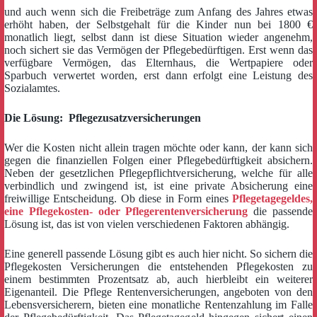
und auch wenn sich die Freibeträge zum Anfang des Jahres etwas
erhöht haben, der Selbstgehalt für die Kinder nun bei 1800 €
monatlich liegt, selbst dann ist diese Situation wieder angenehm,
noch sichert sie das Vermögen der Pflegebedürftigen. Erst wenn das
verfügbare Vermögen, das Elternhaus, die Wertpapiere oder
Sparbuch verwertet worden, erst dann erfolgt eine Leistung des
Sozialamtes.
Die Lösung: Pflegezusatzversicherungen
Wer die Kosten nicht allein tragen möchte oder kann, der kann sich
gegen die finanziellen Folgen einer Pflegebedürftigkeit absichern.
Neben der gesetzlichen Pflegepflichtversicherung, welche für alle
verbindlich und zwingend ist, ist eine private Absicherung eine
freiwillige Entscheidung. Ob diese in Form eines
Pflegetagegeld
es,
eine Pflegekosten- oder Pflegerentenversicherung
die passende
Lösung ist, das ist von vielen verschiedenen Faktoren abhängig.
Eine generell passende Lösung gibt es auch hier nicht. So sichern die
Pflegekosten Versicherungen die entstehenden Pflegekosten zu
einem bestimmten Prozentsatz ab, auch hierbleibt ein weiterer
Eigenanteil. Die Pflege Rentenversicherungen, angeboten von den
Lebensversicherern, bieten eine monatliche Rentenzahlung im Falle