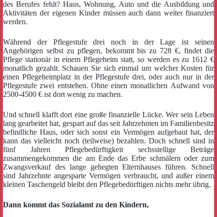
des Berufes fehlt? Haus, Wohnung, Auto und die Ausbildung und
Aktivitäten der eigenen Kinder müssen auch dann weiter finanziert
werden.
Während der Pflegestufe drei noch in der Lage ist seinen
Angehörigen selbst zu pflegen, bekommt bis zu 728 €, findet die
Pflege stationär in einem Pflegeheim statt, so werden es zu 1612 €
monatlich gezahlt. Schauen Sie sich einmal um welcher Kosten für
einen Pflegeheimplatz in der Pflegestufe drei, oder auch nur in der
Pflegestufe zwei entstehen. Ohne einen monatlichen Aufwand von
2500-4500 € ist dort wenig zu machen.
Und schnell klafft dort eine große finanzielle Lücke. Wer sein Leben
lang gearbeitet hat, gespart auf das seit Jahrzehnten im Familienbesitz
befindliche Haus, oder sich sonst ein Vermögen aufgebaut hat, der
kann das vielleicht noch (teilweise) bezahlen. Doch schnell sind in
fünf Jahren Pflegebedürftigkeit sechsstellige Beträge
zusammengekommen die am Ende das Erbe schmälern oder zum
Zwangsverkauf des lange gehegten Elternhauses führen. Schnell
sind Jahrzehnte angesparte Vermögen verbraucht, und außer einem
kleinen Taschengeld bleibt den Pflegebedürftigen nichts mehr übrig.
Dann kommt das Sozialamt zu den Kindern,