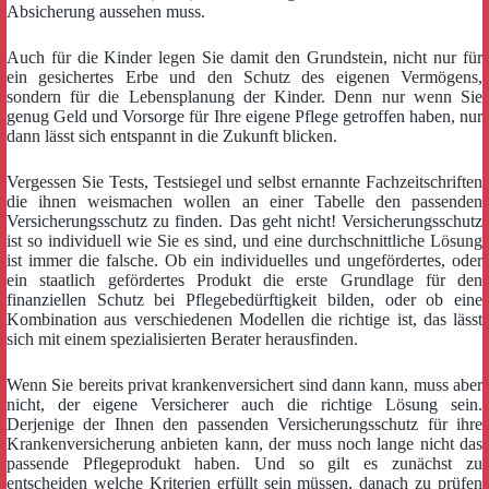
Absicherung aussehen muss.
Auch für die Kinder legen Sie damit den Grundstein, nicht nur für
ein gesichertes Erbe und den Schutz des eigenen Vermögens,
sondern für die Lebensplanung der Kinder. Denn nur wenn Sie
genug Geld und Vorsorge für Ihre eigene Pflege getroffen haben, nur
dann lässt sich entspannt in die Zukunft blicken.
Vergessen Sie Tests, Testsiegel und selbst ernannte Fachzeitschriften
die ihnen weismachen wollen an einer Tabelle den passenden
Versicherungsschutz zu finden. Das geht nicht! Versicherungsschutz
ist so individuell wie Sie es sind, und eine durchschnittliche Lösung
ist immer die falsche. Ob ein individuelles und ungefördertes, oder
ein staatlich gefördertes Produkt die erste Grundlage für den
finanziellen Schutz bei Pflegebedürftigkeit bilden, oder ob eine
Kombination aus verschiedenen Modellen die richtige ist, das lässt
sich mit einem spezialisierten Berater herausfinden.
Wenn Sie bereits privat krankenversichert sind dann kann, muss aber
nicht, der eigene Versicherer auch die richtige Lösung sein.
Derjenige der Ihnen den passenden Versicherungsschutz für ihre
Krankenversicherung anbieten kann, der muss noch lange nicht das
passende Pflegeprodukt haben. Und so gilt es zunächst zu
entscheiden welche Kriterien erfüllt sein müssen, danach zu prüfen