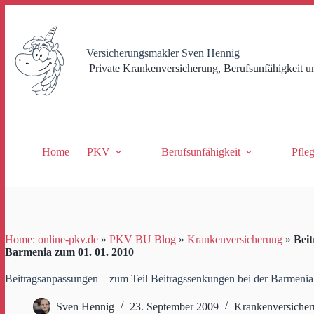
Zum
Inhalt
springen
Versicherungsmakler Sven Hennig
Private Krankenversicherung, Berufsunfähigkeit u
Home
PKV
Berufsunfähigkeit
Pfle
Home: online-pkv.de
»
PKV BU Blog
»
Krankenversicherung
»
Beit
Barmenia zum 01. 01. 2010
Beitragsanpassungen – zum Teil Beitragssenkungen bei der Barmenia
Sven Hennig
23. September 2009
Krankenversiche