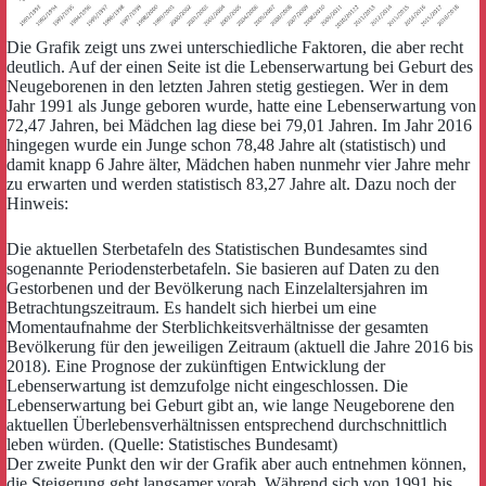
Die Grafik zeigt uns zwei unterschiedliche Faktoren, die aber recht
deutlich. Auf der einen Seite ist die Lebenserwartung bei Geburt des
Neugeborenen in den letzten Jahren stetig gestiegen. Wer in dem
Jahr 1991 als Junge geboren wurde, hatte eine Lebenserwartung von
72,47 Jahren, bei Mädchen lag diese bei 79,01 Jahren. Im Jahr 2016
hingegen wurde ein Junge schon 78,48 Jahre alt (statistisch) und
damit knapp 6 Jahre älter, Mädchen haben nunmehr vier Jahre mehr
zu erwarten und werden statistisch 83,27 Jahre alt. Dazu noch der
Hinweis:
Die aktuellen Sterbetafeln des Statistischen Bundesamtes sind
sogenannte Periodensterbetafeln. Sie basieren auf Daten zu den
Gestorbenen und der Bevölkerung nach Einzelaltersjahren im
Betrachtungszeitraum. Es handelt sich hierbei um eine
Momentaufnahme der Sterblichkeitsverhältnisse der gesamten
Bevölkerung für den jeweiligen Zeitraum (aktuell die Jahre 2016 bis
2018). Eine Prognose der zukünftigen Entwicklung der
Lebenserwartung ist demzufolge nicht eingeschlossen. Die
Lebenserwartung bei Geburt gibt an, wie lange Neugeborene den
aktuellen Überlebensverhältnissen entsprechend durchschnittlich
leben würden. (Quelle: Statistisches Bundesamt)
Der zweite Punkt den wir der Grafik aber auch entnehmen können,
die Steigerung geht langsamer vorab. Während sich von 1991 bis