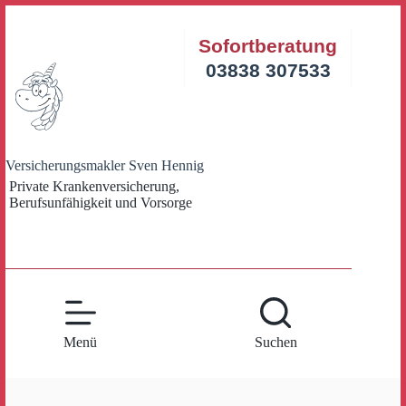
Zum
Inhalt
Sofortberatung
springen
03838 307533
Versicherungsmakler Sven Hennig
Private Krankenversicherung,
Berufsunfähigkeit und Vorsorge
Menü
Suchen