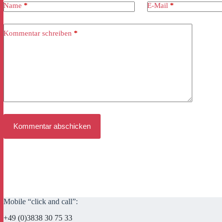
Name
*
E-Mail
*
Kommentar schreiben
*
Kommentar abschicken
Mobile “click and call”:
+49 (0)3838 30 75 33