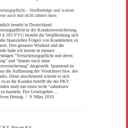
herungspflicht – Strafbeiträge und warum
ese auch mal nicht zahlen muss
tlich besteht in Deutschland
herungspflicht in der Krankenversicherung.
§ 193 VVG besteht die Verpflichtung sich
die finanziellen Folgen von Krankheiten zu
hern. Den genauen Wortlaut und die
de hatte ich bereits in meinen
iträgen “Versicherungspflicht und deren
lung” und “Immer noch ohne
nversicherung” dargestellt. Spannend ist
en die Auffassung der Versicherer bzw. des
des. Denn anscheinend scheint es sich
i (was die Kunden betrifft die der PKV
nden sind) um einen recht “zahnlosen
 zu handeln. Der Gesetzgeber…
Sven Hennig
9. März 2010
GKV
,
Private KV