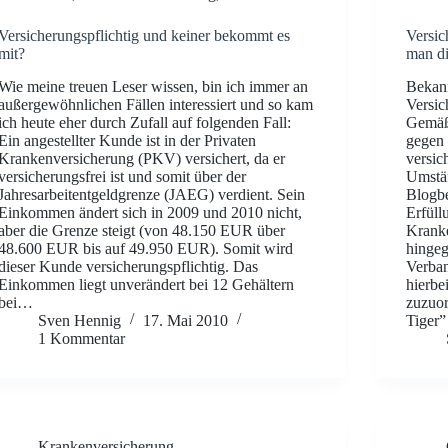
Versicherungspflichtig und keiner bekommt es
Versic
mit?
man di
Wie meine treuen Leser wissen, bin ich immer an
Bekann
außergewöhnlichen Fällen interessiert und so kam
Versic
ich heute eher durch Zufall auf folgenden Fall:
Gemäß 
Ein angestellter Kunde ist in der Privaten
gegen 
Krankenversicherung (PKV) versichert, da er
versic
versicherungsfrei ist und somit über der
Umstän
Jahresarbeitentgeldgrenze (JAEG) verdient. Sein
Blogbe
Einkommen ändert sich in 2009 und 2010 nicht,
Erfül
aber die Grenze steigt (von 48.150 EUR über
Kranke
48.600 EUR bis auf 49.950 EUR). Somit wird
hingeg
dieser Kunde versicherungspflichtig. Das
Verban
Einkommen liegt unverändert bei 12 Gehältern
hierbe
bei…
zuzuor
Sven Hennig
17. Mai 2010
Tiger”
1 Kommentar
Krankenversicherung