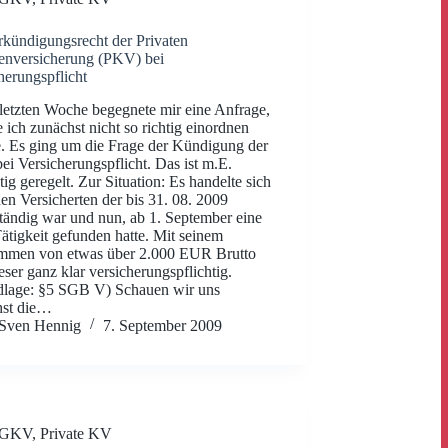
kündigungsrecht der Privaten
enversicherung (PKV) bei
herungspflicht
 letzten Woche begegnete mir eine Anfrage,
 ich zunächst nicht so richtig einordnen
. Es ging um die Frage der Kündigung der
i Versicherungspflicht. Das ist m.E.
tig geregelt. Zur Situation: Es handelte sich
en Versicherten der bis 31. 08. 2009
ständig war und nun, ab 1. September eine
ätigkeit gefunden hatte. Mit seinem
mmen von etwas über 2.000 EUR Brutto
eser ganz klar versicherungspflichtig.
dlage: §5 SGB V) Schauen wir uns
hst die…
Sven Hennig
7. September 2009
GKV
,
Private KV