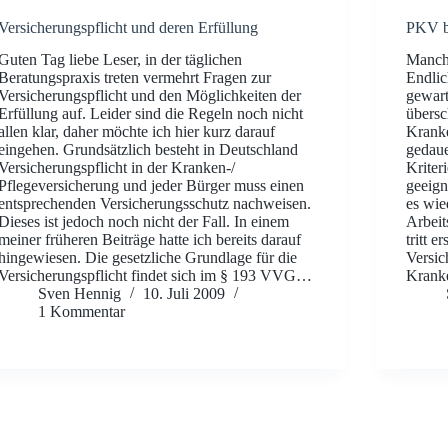
Versicherungspflicht und deren Erfüllung
PKV be
Guten Tag liebe Leser, in der täglichen
Manch
Beratungspraxis treten vermehrt Fragen zur
Endlic
Versicherungspflicht und den Möglichkeiten der
gewart
Erfüllung auf. Leider sind die Regeln noch nicht
übersc
allen klar, daher möchte ich hier kurz darauf
Kranke
eingehen. Grundsätzlich besteht in Deutschland
gedaue
Versicherungspflicht in der Kranken-/
Kriter
Pflegeversicherung und jeder Bürger muss einen
geeign
entsprechenden Versicherungsschutz nachweisen.
es wie
Dieses ist jedoch noch nicht der Fall. In einem
Arbeit
meiner früheren Beiträge hatte ich bereits darauf
tritt 
hingewiesen. Die gesetzliche Grundlage für die
Versic
Versicherungspflicht findet sich im § 193 VVG…
Krank
Sven Hennig
10. Juli 2009
1 Kommentar