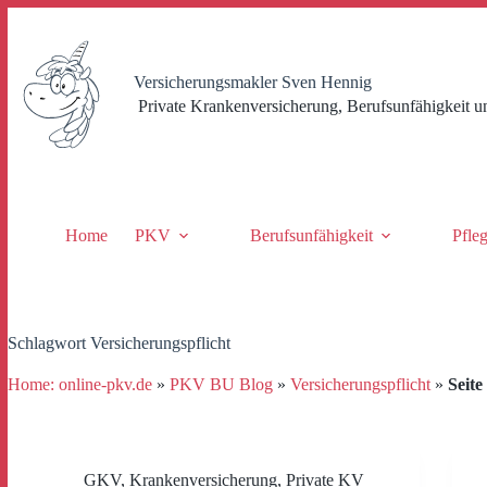
Zum
Inhalt
springen
Versicherungsmakler Sven Hennig
Private Krankenversicherung, Berufsunfähigkeit u
Home
PKV
Berufsunfähigkeit
Pfle
Schlagwort
Versicherungspflicht
Home: online-pkv.de
»
PKV BU Blog
»
Versicherungspflicht
»
Seite
GKV
,
Krankenversicherung
,
Private KV