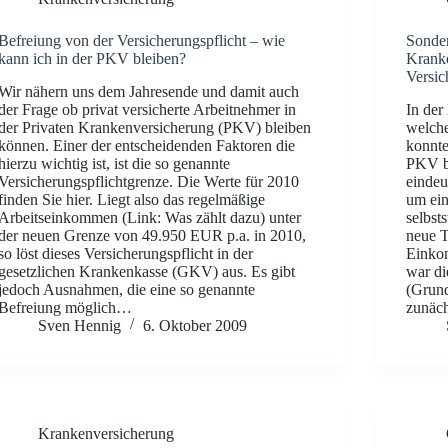
Befreiung von der Versicherungspflicht – wie
Sonder
kann ich in der PKV bleiben?
Krank
Versic
Wir nähern uns dem Jahresende und damit auch
der Frage ob privat versicherte Arbeitnehmer in
In der
der Privaten Krankenversicherung (PKV) bleiben
welche
können. Einer der entscheidenden Faktoren die
konnte
hierzu wichtig ist, ist die so genannte
PKV be
Versicherungspflichtgrenze. Die Werte für 2010
eindeu
finden Sie hier. Liegt also das regelmäßige
um ein
Arbeitseinkommen (Link: Was zählt dazu) unter
selbst
der neuen Grenze von 49.950 EUR p.a. in 2010,
neue T
so löst dieses Versicherungspflicht in der
Einko
gesetzlichen Krankenkasse (GKV) aus. Es gibt
war di
jedoch Ausnahmen, die eine so genannte
(Grun
Befreiung möglich…
zunäc
Sven Hennig
6. Oktober 2009
Krankenversicherung