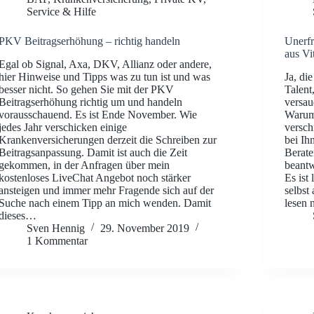
Service & Hilfe
PKV Beitragserhöhung – richtig handeln
Unerfr
aus Vi
Egal ob Signal, Axa, DKV, Allianz oder andere,
hier Hinweise und Tipps was zu tun ist und was
Ja, di
besser nicht. So gehen Sie mit der PKV
Talent
Beitragserhöhung richtig um und handeln
versau
vorausschauend. Es ist Ende November. Wie
Warum
jedes Jahr verschicken einige
versch
Krankenversicherungen derzeit die Schreiben zur
bei I
Beitragsanpassung. Damit ist auch die Zeit
Berate
gekommen, in der Anfragen über mein
beantw
kostenloses LiveChat Angebot noch stärker
Es ist 
ansteigen und immer mehr Fragende sich auf der
selbst
Suche nach einem Tipp an mich wenden. Damit
lesen 
dieses…
Sven Hennig
29. November 2019
1 Kommentar