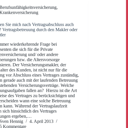
Berufsunfähigkeitsversicherung
,
Krankenversicherung
en Sie mich nach Vertragsabschluss auch
? Vertragsbetreuung durch den Makler oder
tler
mmer wiederkehrende Frage bei
senten die sich für die Private
nversicherung und/ oder andere
herungen bzw. die Altersvorsorge
ssieren. Der Versicherungsmakler, der
lter des Kunden, ist nicht nur für die
ng vor Abschluss eines Vertrages zuständig,
n gerade auch mit der laufenden Betreuung
stehenden Versicherungsverträge. Welche
ungsaufgaben fallen an? Hierzu ist die Art
ise des Vertrages zu berücksichtigen und
erscheiden wann eine solche Betreuung
en kann. Während der Vertragslaufzeit
 sich hinsichtlich des Vertrages
ungen ergeben,…
Sven Hennig
4. April 2013
5 Kommentare