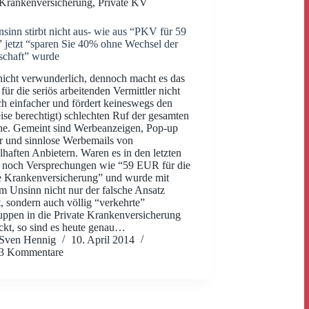
Krankenversicherung
,
Private KV
sinn stirbt nicht aus- wie aus “PKV für 59
jetzt “sparen Sie 40% ohne Wechsel der
schaft” wurde
 nicht verwunderlich, dennoch macht es das
für die seriös arbeitenden Vermittler nicht
ch einfacher und fördert keineswegs den
eise berechtigt) schlechten Ruf der gesamten
e. Gemeint sind Werbeanzeigen, Pop-up
r und sinnlose Werbemails von
lhaften Anbietern. Waren es in den letzten
 noch Versprechungen wie “59 EUR für die
e Krankenversicherung” und wurde mit
m Unsinn nicht nur der falsche Ansatz
t, sondern auch völlig “verkehrte”
uppen in die Private Krankenversicherung
ckt, so sind es heute genau…
Sven Hennig
10. April 2014
3 Kommentare