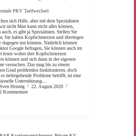
entale PKV Tarifwechsel
chen sich Hilfe, aber mit dem Spezialisten
wir nicht Man kann nicht alles können,
auch, es gibt ja Spezialisten. Stellen Sie
or, Sie haben Kopfschmerzen und überlegen
e dagegen tun können. Natürlich können
ktor Google befragen, Sie können auch im
et lesen woher ihre Kopfschmerzen
 können und sich dann in der eigenen
ie versuchen. Das mag bis zu einem
en Grad problemlos funktionieren, doch
 es tiefergehende Probleme betrifft, ist eine
sionelle Unterstützung…
Sven Hennig
22. August 2020
2 Kommentare
BAP
,
Krankenversicherung
,
Private KV
,