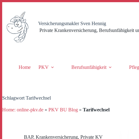
Zum
Inhalt
springen
Versicherungsmakler Sven Hennig
Private Krankenversicherung, Berufsunfähigkeit u
Home
PKV
Berufsunfähigkeit
Pfle
Schlagwort
Tarifwechsel
Home: online-pkv.de
»
PKV BU Blog
»
Tarifwechsel
BAP
,
Krankenversicherung
,
Private KV