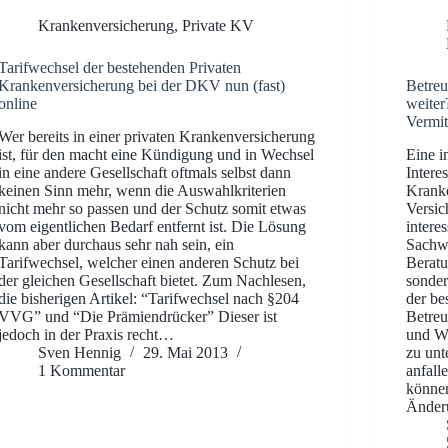
Krankenversicherung
,
Private KV
Tarifwechsel der bestehenden Privaten
Krankenversicherung bei der DKV nun (fast)
Betreu
online
weiter
Vermit
Wer bereits in einer privaten Krankenversicherung
ist, für den macht eine Kündigung und in Wechsel
Eine i
in eine andere Gesellschaft oftmals selbst dann
Interes
keinen Sinn mehr, wenn die Auswahlkriterien
Kranke
nicht mehr so passen und der Schutz somit etwas
Versic
vom eigentlichen Bedarf entfernt ist. Die Lösung
intere
kann aber durchaus sehr nah sein, ein
Sachwa
Tarifwechsel, welcher einen anderen Schutz bei
Beratu
der gleichen Gesellschaft bietet. Zum Nachlesen,
sonder
die bisherigen Artikel: “Tarifwechsel nach §204
der be
VVG” und “Die Prämiendrücker” Dieser ist
Betreu
jedoch in der Praxis recht…
und We
Sven Hennig
29. Mai 2013
zu unt
1 Kommentar
anfall
können
Änder