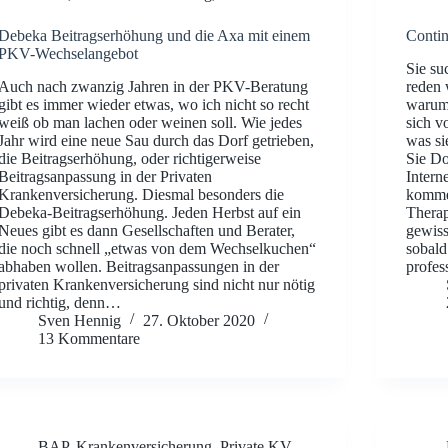
Debeka Beitragserhöhung und die Axa mit einem
Contin
PKV-Wechselangebot
Sie su
Auch nach zwanzig Jahren in der PKV-Beratung
reden 
gibt es immer wieder etwas, wo ich nicht so recht
warum 
weiß ob man lachen oder weinen soll. Wie jedes
sich v
Jahr wird eine neue Sau durch das Dorf getrieben,
was si
die Beitragserhöhung, oder richtigerweise
Sie Do
Beitragsanpassung in der Privaten
Intern
Krankenversicherung. Diesmal besonders die
kommen
Debeka-Beitragserhöhung. Jeden Herbst auf ein
Therap
Neues gibt es dann Gesellschaften und Berater,
gewiss
die noch schnell „etwas von dem Wechselkuchen“
sobald
abhaben wollen. Beitragsanpassungen in der
profes
privaten Krankenversicherung sind nicht nur nötig
und richtig, denn…
Sven Hennig
27. Oktober 2020
13 Kommentare
BAP
,
Krankenversicherung
,
Private KV
,