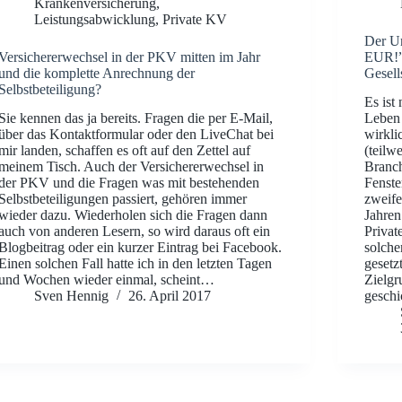
Krankenversicherung
,
Leistungsabwicklung
,
Private KV
Der Un
Versichererwechsel in der PKV mitten im Jahr
EUR!” 
und die komplette Anrechnung der
Gesell
Selbstbeteiligung?
Es ist
Sie kennen das ja bereits. Fragen die per E-Mail,
Leben 
über das Kontaktformular oder den LiveChat bei
wirkli
mir landen, schaffen es oft auf den Zettel auf
(teilw
meinem Tisch. Auch der Versichererwechsel in
Branch
der PKV und die Fragen was mit bestehenden
Fenste
Selbstbeteiligungen passiert, gehören immer
zweife
wieder dazu. Wiederholen sich die Fragen dann
Jahren
auch von anderen Lesern, so wird daraus oft ein
Privat
Blogbeitrag oder ein kurzer Eintrag bei Facebook.
solche
Einen solchen Fall hatte ich in den letzten Tagen
gesetz
und Wochen wieder einmal, scheint…
Zielgr
Sven Hennig
26. April 2017
geschi