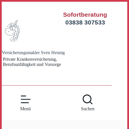
Zum
Inhalt
Sofortberatung
springen
03838 307533
Versicherungsmakler Sven Hennig
Private Krankenversicherung,
Berufsunfähigkeit und Vorsorge
Menü
Suchen