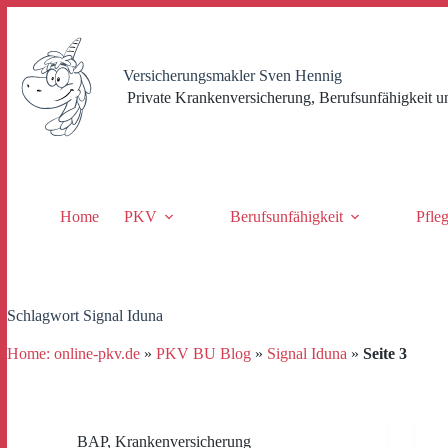
Zum
Inhalt
springen
Versicherungsmakler Sven Hennig
Private Krankenversicherung, Berufsunfähigkeit u
Home
PKV
Berufsunfähigkeit
Pfle
Schlagwort
Signal Iduna
Home: online-pkv.de
»
PKV BU Blog
»
Signal Iduna
»
Seite 3
BAP
,
Krankenversicherung