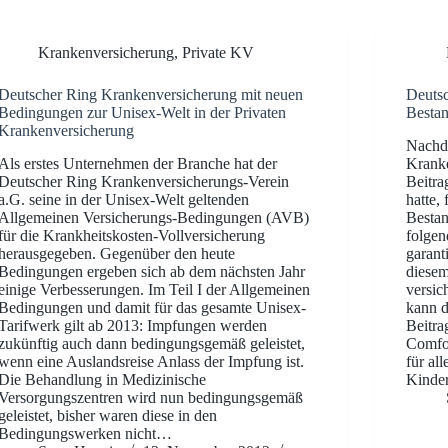
Krankenversicherung
,
Private KV
Deutscher Ring Krankenversicherung mit neuen
Deutsc
Bedingungen zur Unisex-Welt in der Privaten
Besta
Krankenversicherung
Nachd
Als erstes Unternehmen der Branche hat der
Kranke
Deutscher Ring Krankenversicherungs-Verein
Beitra
a.G. seine in der Unisex-Welt geltenden
hatte,
Allgemeinen Versicherungs-Bedingungen (AVB)
Bestan
für die Krankheitskosten-Vollversicherung
folgen
herausgegeben. Gegenüber den heute
garant
Bedingungen ergeben sich ab dem nächsten Jahr
diesem
einige Verbesserungen. Im Teil I der Allgemeinen
versic
Bedingungen und damit für das gesamte Unisex-
kann d
Tarifwerk gilt ab 2013: Impfungen werden
Beitra
zukünftig auch dann bedingungsgemäß geleistet,
Comfor
wenn eine Auslandsreise Anlass der Impfung ist.
für al
Die Behandlung in Medizinische
Kind
Versorgungszentren wird nun bedingungsgemäß
geleistet, bisher waren diese in den
Bedingungswerken nicht…