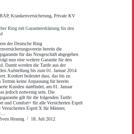
BAP
,
Krankenversicherung
,
Private KV
her Ring mit Garantieerklärung für den
nd
em der Deutsche Ring
nversicherungsverein bereits die
gsgarantie für das Neugeschäft abgegeben
 folgt nun eine weitere Garantie für den
d. Damit werden die Tarife aus der
den Aufstellung bis zum 01. Januar 2014
iert. Konkret bedeutet dass, das bis zu
 Termin keine Anpassung für bereits
herte Kunden stattfindet, am 01. Januar
as jedoch notwenig sein. Die
gsgarantie gilt für die folgenden Tarife:
t und Comfort+ für alle Versicherten Esprit
le Versicherten Esprit X für Männer,
er…
Sven Hennig
18. Juli 2012