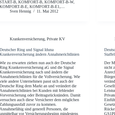
START-B, KOMFORT-B, KOMFORT-B-W,
KOMFORT-B-E, KOMFORT-B-E1,…
Sven Hennig
11. Mai 2012
Krankenversicherung
,
Private KV
Deutscher Ring und Signal Iduna
Deutsc
Krankenversicherung ändern Annahmerichtlinien
Staffe
Wie zu erwarten ziehen nun auch der Deutsche
Der Ma
Ring Krankenversicherung aG und die Signal
nicht 
Krankenversicherung nach und ändern die
Anrech
Annahmerichtlinien für die Vollversicherung. Wie
Bürger
viele andere Unternehmen passt sich auch der
veränd
Deutsche Ring dem Markt an und verändert die
Gesell
Annahmerichtlinien bei Kunden mit fehlender
Leistu
Vorversicherung oder Beitragsrückständen. Damit
Privat
versuchen auch diese Versicherer dem möglichen
Einfüh
Zahlungsausfall zuvor zu kommen.
Gesetz
Annahmefähig sind generell Personen, die
Rücker
unmittelbar vor Versicherungsbeginn mindestens
GS1Plu