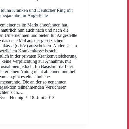
 Iduna Kranken und Deutscher Ring mit
egarantie für Angestellte
m einer es im Markt angefangen hat,
 natürlich nun auch nach und nach die
en Unternehmen und bieten für Angestellte
 das erste Mal aus der gesetzlichen
nkasse (GKV) ausscheiden. Anders als in
setzlichen Krankenkasse besteht
tlich in der privaten Krankenversicherung
keine Verpflichtung zur Annahme, mit
usnahmen jedoch. Im Basistarif darf der
herer einen Antrag nicht ablehnen und bei
amten gibt es eine ähnliche
egarantie. Die an der so genannten
gsaktion teilnehmenden Versicherer
ichten sich,…
Sven Hennig
18. Juni 2013