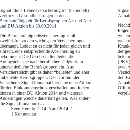
Signal Iduna Lebensversicherung mit (dauerhaft)
Signal
verkürzen Gesundheitsfragen in der
Annahm
Berufsunfähigkeit für Berufsgruppen A+ und A++
Nachde
und BU Aktion bis 30.09.2014
folgen
Die Berufsunfähigkeitsversicherung zählt
weiter
zweifelsfrei zu den wichtigsten Versicherungen
welche
überhaupt. Leider ist es nicht für jeden gleich und
Kranke
einfach, eine entsprechende Absicherung zu
der ge
bekommen. Die Gesellschaften teilen die
bekann
Antragsteller- je nach beruflicher Tätigkeit- in
(PKV) 
unterschiedliche Berufsgruppen ein. Aus
zwei A
Versicherersicht gibt es daher “beliebte” und eher
Versic
unbeliebte Berufsgruppen. Der Dortmunder
den Be
Versicherer Signal Iduna hat hier eine neue Aktion
Annahm
für den Einkommenschutz geschaffen und fociert
Öffnun
diesen in einer BU Aktion 2014 und weiteren
verpfl
Änderungen welche dauerhaft gelten. Was ändert
die Signal Iduna nun?…
Sven Hennig
14. April 2014
1 Kommentar