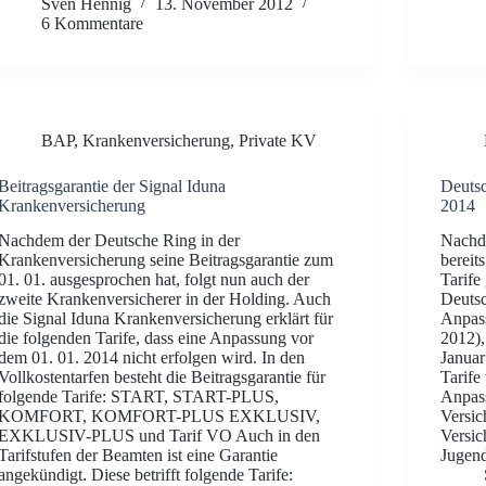
Sven Hennig
13. November 2012
6 Kommentare
BAP
,
Krankenversicherung
,
Private KV
Beitragsgarantie der Signal Iduna
Deutsc
Krankenversicherung
2014
Nachdem der Deutsche Ring in der
Nachde
Krankenversicherung seine Beitragsgarantie zum
bereits
01. 01. ausgesprochen hat, folgt nun auch der
Tarife
zweite Krankenversicherer in der Holding. Auch
Deutsc
die Signal Iduna Krankenversicherung erklärt für
Anpass
die folgenden Tarife, dass eine Anpassung vor
2012),
dem 01. 01. 2014 nicht erfolgen wird. In den
Januar
Vollkostentarfen besteht die Beitragsgarantie für
Tarife
folgende Tarife: START, START-PLUS,
Anpass
KOMFORT, KOMFORT-PLUS EXKLUSIV,
Versic
EXKLUSIV-PLUS und Tarif VO Auch in den
Versic
Tarifstufen der Beamten ist eine Garantie
Jugend
angekündigt. Diese betrifft folgende Tarife: