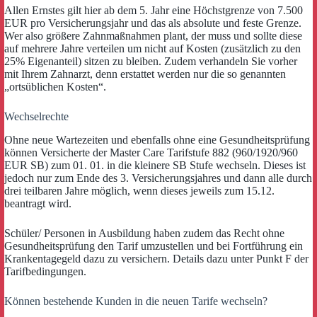
Allen Ernstes gilt hier ab dem 5. Jahr eine Höchstgrenze von 7.500
EUR pro Versicherungsjahr und das als absolute und feste Grenze.
Wer also größere Zahnmaßnahmen plant, der muss und sollte diese
auf mehrere Jahre verteilen um nicht auf Kosten (zusätzlich zu den
25% Eigenanteil) sitzen zu bleiben. Zudem verhandeln Sie vorher
mit Ihrem Zahnarzt, denn erstattet werden nur die so genannten
„ortsüblichen Kosten“.
Wechselrechte
Ohne neue Wartezeiten und ebenfalls ohne eine Gesundheitsprüfung
können Versicherte der Master Care Tarifstufe 882 (960/1920/960
EUR SB) zum 01. 01. in die kleinere SB Stufe wechseln. Dieses ist
jedoch nur zum Ende des 3. Versicherungsjahres und dann alle durch
drei teilbaren Jahre möglich, wenn dieses jeweils zum 15.12.
beantragt wird.
Schüler/ Personen in Ausbildung haben zudem das Recht ohne
Gesundheitsprüfung den Tarif umzustellen und bei Fortführung ein
Krankentagegeld dazu zu versichern. Details dazu unter Punkt F der
Tarifbedingungen.
Können bestehende Kunden in die neuen Tarife wechseln?