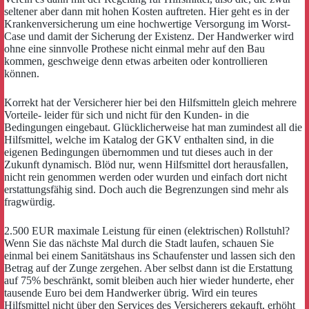
seltener aber dann mit hohen Kosten auftreten. Hier geht es in der
Krankenversicherung um eine hochwertige Versorgung im Worst-
Case und damit der Sicherung der Existenz. Der Handwerker wird
ohne eine sinnvolle Prothese nicht einmal mehr auf den Bau
kommen, geschweige denn etwas arbeiten oder kontrollieren
können.
Korrekt hat der Versicherer hier bei den Hilfsmitteln gleich mehrere
Vorteile- leider für sich und nicht für den Kunden- in die
Bedingungen eingebaut. Glücklicherweise hat man zumindest all die
Hilfsmittel, welche im Katalog der GKV enthalten sind, in die
eigenen Bedingungen übernommen und tut dieses auch in der
Zukunft dynamisch. Blöd nur, wenn Hilfsmittel dort herausfallen,
nicht rein genommen werden oder wurden und einfach dort nicht
erstattungsfähig sind. Doch auch die Begrenzungen sind
mehr als
fragwürdig.
2.500 EUR maximale Leistung für einen (elektrischen) Rollstuhl?
Wenn Sie das nächste Mal durch die Stadt laufen, schauen Sie
einmal bei einem Sanitätshaus ins Schaufenster und lassen sich den
Betrag auf der Zunge zergehen. Aber selbst dann ist die Erstattung
auf 75% beschränkt, somit bleiben auch hier wieder hunderte, eher
tausende Euro bei dem Handwerker übrig. Wird ein teures
Hilfsmittel nicht über den Services des Versicherers gekauft, erhöht