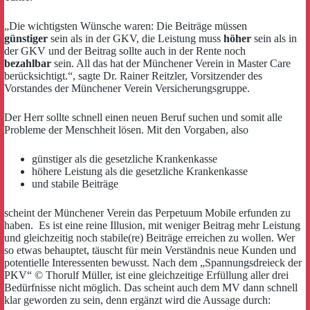
„Die wichtigsten Wünsche waren: Die Beiträge müssen
günstiger
sein als in der GKV, die Leistung muss
höher
sein als in
der GKV und der Beitrag sollte auch in der Rente noch
bezahlbar
sein. All das hat der Münchener Verein in Master Care
berücksichtigt.“, sagte Dr. Rainer Reitzler, Vorsitzender des
Vorstandes der Münchener Verein Versicherungsgruppe.
Der Herr sollte schnell einen neuen Beruf suchen und somit alle
Probleme der Menschheit lösen. Mit den Vorgaben, also
günstiger als die gesetzliche Krankenkasse
höhere Leistung als die gesetzliche Krankenkasse
und stabile Beiträge
scheint der Münchener Verein das Perpetuum Mobile erfunden zu
haben. Es ist eine reine Illusion, mit weniger Beitrag mehr Leistung
und gleichzeitig noch stabile(re) Beiträge erreichen zu wollen. Wer
so etwas behauptet, täuscht für mein Verständnis neue Kunden und
potentielle Interessenten bewusst. Nach dem „Spannungsdreieck der
PKV“ © Thorulf Müller, ist eine gleichzeitige Erfüllung aller drei
Bedürfnisse nicht möglich. Das scheint auch dem MV dann schnell
klar geworden zu sein, denn ergänzt wird die Aussage durch: