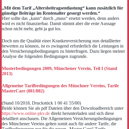
„Mit dem Tarif „Altersbeitragsentlastung“ kann zusätzlich für
günstige Beiträge im Rentenalter gesorgt werden.“
Hier sollte das „kann“ durch „muss“ ersetzt werden, denn anders
wird es nicht finanzierbar. Damit stimmt aber die erste Aussage
schon nicht mehr, geht ja gut los.
Doch um die Qualität einer Krankenversicherung nun detaillierter
bewerten zu können, ist es zwingend erforderlich die Leistungen in
den Versicherungsbedingungen zu hinterfragen. Dazu liegen meiner
Analyse die folgenden Bedingungen zugrunde.
Musterbedingungen 2009, Münchener Verein, Teil I (Stand
2013)
Allgemeine Tarifbedingungen des Münchner Vereins, Tarife
MasterCare (881/882)
(Stand 10/2018, Druckstück 1 00 41 55/00)
Beide können Sie als pdf Dateien über den Downloadbereich unter
https://www.online-pkv.de
direkt herunterladen und sich diese
detailliert anschauen. Die Allgemeinen Versicherungsbedingungen
des Münchener Vereins gelten somit auch für andere Tarife, die
Tarifbedingungen nur für die neuen „Master Care“ Tarife.