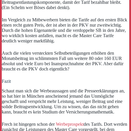
Beitragsentlastungskomponente, damit der Tarif bezahlbar bleibt.
(Ein Schelm wer Böses dabei denkt).
Im Vergleich zu Mitbewerbern bieten die Tarife auf den ersten Blick
einen recht guten Preis, der ist aber in der PKV nur zweitwichtig.
Durch die hohen Eigenanteile und die verdoppelte SB in den Jahre,
wo wirklich kosten anfallen, macht es die Master Care Tarife
deutlich weniger marktfähig.
Auch die vielen versteckten Selbstbeteiligungen erhöhen den
Monatsbeitrag im schlimmsten Fall um weitere 80 oder 160 EUR
absolut und viele Euro bei Inanspruchnahme der PKV. Aber dafür
braucht es die PKV doch eigentlich?
Fazit
Schaut man sich die Werbeaussagen und die Presseerklärungen an,
so hat hier in München anscheinend jemand das Unmögliche
geschafft und verspricht mehr Leistung, weniger Beitrag und eine
solide Beitragsentwicklung. Um zu wissen, das das nicht gehen
kann, braucht es kein Studium der Versicherungsmathematik.
Frech ist hingegen schon der
Werbeprospekt
des Tarifs. Dort werden
zunächst die Leistungen des Master Care vorgestellt, bei dem