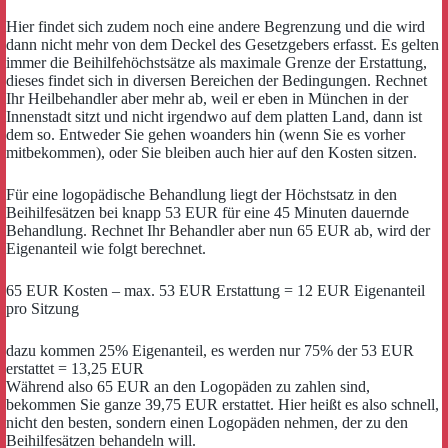
Hier findet sich zudem noch eine andere Begrenzung und die wird
dann nicht mehr von dem Deckel des Gesetzgebers erfasst. Es gelten
immer die Beihilfehöchstsätze als maximale Grenze der Erstattung,
dieses findet sich in diversen Bereichen der Bedingungen. Rechnet
Ihr Heilbehandler aber mehr ab, weil er eben in München in der
Innenstadt sitzt und nicht irgendwo auf dem platten Land, dann ist
dem so. Entweder Sie gehen woanders hin (wenn Sie es vorher
mitbekommen), oder Sie bleiben auch hier auf den Kosten sitzen.
Für eine logopädische Behandlung liegt der Höchstsatz in den
Beihilfesätzen bei knapp 53 EUR für eine 45 Minuten dauernde
Behandlung. Rechnet Ihr Behandler aber nun 65 EUR ab, wird der
Eigenanteil wie folgt berechnet.
65 EUR Kosten – max. 53 EUR Erstattung = 12 EUR Eigenanteil
pro Sitzung
dazu kommen 25% Eigenanteil, es werden nur 75% der 53 EUR
erstattet = 13,25 EUR
Während also 65 EUR an den Logopäden zu zahlen sind,
bekommen Sie ganze 39,75 EUR erstattet. Hier heißt es also schnell,
nicht den besten, sondern einen Logopäden nehmen, der zu den
Beihilfesätzen behandeln will.