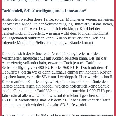
Tarifmodell, Selbstbeteiligung und „Innovation“
Angeboten werden diese Tarife, so der Münchener Verein, mit einem
innovativen Modell in der Selbstbeteiligung. Innovativ ist das sicher,
fragt sich nur für wen. Dazu hat sich ein kluger Kopf bei der
Tarifentwicklung überlegt, wie man wohl dem Kunden möglichst
viel Eigenanteil aufbürden kann. Nur so ist zu erklären, wie das
folgende Modell der Selbstbeteiligung zu Stande kommt.
Dabei hat sich der Münchener Verein überlegt, wie man den
Versicherten möglichst gut mit Kosten belasten kann. Bis Ihr das
Alter vierzig vollendet habt, erwarten Euch je nach Tarif eine
Selbstbeteiligung von 480 EUR oder 960 EUR. Doch mit dem 41.
Geburtstag, oft da wo es dann durchaus einmal mit höheren Kosten
losgehen kann, wird die SB einmal verdoppelt. Hier werden schnell
Kosten auf den Kunden abgewälzt, ohne das sich die Prämie des
Tarifes ändert. Auch ein Modell, welches hoffentlich keine Schule
macht. Gerade in der Tarif 882 sind dann immerhin 1.920 EUR pro
Jahr erstmal allein zu zahlen, was auf den Monat gesehen schnell
160 EUR Mehrbeitrag sind. Ab dem 71. Lebensjahr kehr der Tarif
dann automatisch wieder in die alte SB Stufe zurück.
Ausgenommen von der SB sind immer die Vorsorgeuntersuchungen