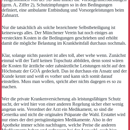
(gem. A, Ziffer 2), Schutzimpfungen so in den Bedingungen
definiert, eine ambulante Entbindung und Vorsorgeleistungen beim
Zahnarzt.
Nur die tatsächlich als solche bezeichnete Selbstbeteiligung ist
keineswegs alles. Der Münchener Verein hat noch einiges an
versteckten Kosten in die Bedingungen geschrieben und erhöht
damit die mögliche Belastung im Krankheitsfall durchaus nochmals.
Klar, solange nichts passiert ist alles toll, aber wehe wenn. Zunächst
einmal will der Tarif keinen Topschutz abbilden, denn sonst wären
die Kosten für ärztliche oder zahnärztliche Leistungen nicht auf den
Höchstsatz der GOÄ gedeckelt. Das ist durchaus ein Ansatz und der
Kunde kennt und weiß es vorher und kann sich somit darauf
einstellen. Muss man wollen, spricht aber nichts dagegen es so zu
machen.
Wer die private Krankenversicherung als leistungsfähigen Schutz
sucht, der wird hier von einer anderen Regelung sicher eher wenig
angetan sein. Verordnet der Arzt ein Medikament, so sind die
Generika und nicht die originalen Präparate die Wahl. Erstattet wird
nur eines der drei preisgünstigsten Medikamente. Also in der
Apotheke immer schön nachfragen, welche Preise die anderen