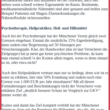
Medikamente haben und aufpassen bei der Auswahl, auch hier
stehen sonst schnell weitere Eigenanteile im Raum. Bestimmte,
medikamentenähnliche Nährmittel sind aber genannt und helfen zum
Beispiel Patienten mit Magen-/Darmerkrankungen die
Nährstoffzufuhr sicherzustellen.
Psychotherapie, Heilpraktiker, Heil- und Hilfsmittel
Auch bei der Psychotherapie hat der Münchener Verein gleich zwei
Grenzen eingebaut. Einmal die zusätzliche 25% Eigenbeteiligung,
dann zudem eine Begrenzung auf 50 Sitzungen pro
Versicherungsjahr. Klar, der Handwerker (das ist laut Versicherer die
Zielgruppe) hat ja meist gar keine psychischen Probleme, da kann
man einmal schnell ¼ der Kosten allein tragen, wenn es denn einmal
so ist, oder etwa nicht?
Auch den Heilpraktikern vertraut man nur so bedingt, denn wie ist es
sonst zu erklären, hier eine 50% Erstattung und zudem noch eine
Grenze von 1.000 EUR pro Jahr einzubauen? Mit all diesen
Formulierungen und Beschränkungen rückt der Versicherer vom
erklärten Ziel „deutlich besserer Schutz im Vergleich zur GKV“
immer weiter ab.
Kurios und damit das Ziel komplett verfehlt hat der Münchener
Verein es dann mit der Regelung für Hilfsmittel, also die, die zwar