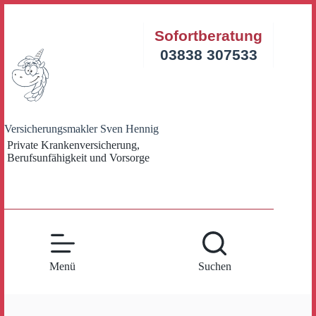
Zum
Inhalt
Sofortberatung
springen
03838 307533
Versicherungsmakler Sven Hennig
Private Krankenversicherung,
Berufsunfähigkeit und Vorsorge
Menü
Suchen