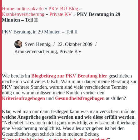
Home: online-pkv.de
»
PKV BU Blog
»
Krankenversicherung
»
Private KV
»
PKV Beratung in 29
Minuten – Teil II
PKV Beratung in 29 Minuten – Teil II
Sven Hennig
22. Oktober 2009
Krankenversicherung
,
Private KV
Wie bereits im
Blogbeitrag zur PKV Beratung hier
geschrieben
mache ich wohl vieles falsch. Warum nur dauert meine Beratung zur
PKV mehrere Stunden, warum sind viele verschiedene Termine
nötig und warum müssen meine Kunden vorher den
Kriterienfragebogen
und
Gesundheitsfragebogen
ausfüllen?
Klar, weil man nur dann festlegen kann was man versichern möchte,
welche Ansprüche gestellt werden und wie diese erfüllt werden
.
“Nebenbei ist es noch nicht ganz unwichtig zu wissen, ob überhaupt
eine Versicherung möglich ist. Was alles anzugeben ist bei den
Gesundheitsfragen schrieb ich in meinem Beitrag
“
Gesundheitsfragen – was muss ich alles angeben?
“.