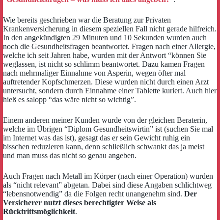
Wie bereits geschrieben war die Beratung zur Privaten
Krankenversicherung in diesem speziellen Fall nicht gerade hilfreich.
In den angekündigten 29 Minuten und 10 Sekunden wurden auch
noch die Gesundheitsfragen beantwortet. Fragen nach einer Allergie,
welche ich seit Jahren habe, wurden mit der Antwort “können Sie
weglassen, ist nicht so schlimm beantwortet. Dazu kamen Fragen
nach mehrmaliger Einnahme von Asperin, wegen öfter mal
auftretender Kopfschmerzen. Diese wurden nicht durch einen Arzt
untersucht, sondern durch Einnahme einer Tablette kuriert. Auch hier
hieß es salopp “das wäre nicht so wichtig”.
Einem anderen meiner Kunden wurde von der gleichen Beraterin,
welche im Übrigen “Diplom Gesundheitswirtin” ist (suchen Sie mal
im Internet was das ist), gesagt das er sein Gewicht ruhig ein
bisschen reduzieren kann, denn schließlich schwankt das ja meist
und man muss das nicht so genau angeben.
Auch Fragen nach Metall im Körper (nach einer Operation) wurden
als “nicht relevant” abgetan. Dabei sind diese Angaben schlichtweg
“lebensnotwendig” da die Folgen recht unangenehm sind.
Der
Versicherer nutzt dieses berechtigter Weise als
Rücktrittsmöglichkeit
.