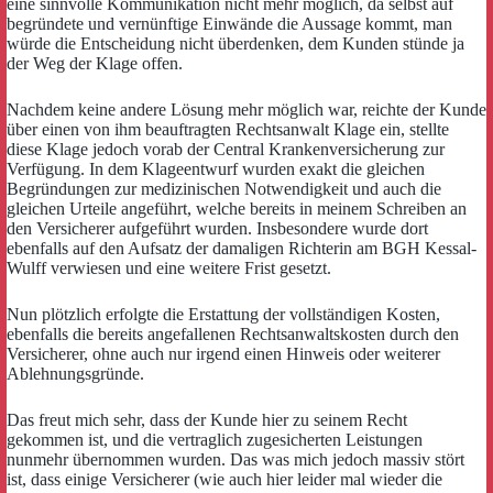
eine sinnvolle Kommunikation nicht mehr möglich, da selbst auf
begründete und vernünftige Einwände die Aussage kommt, man
würde die Entscheidung nicht überdenken, dem Kunden stünde ja
der Weg der Klage offen.
Nachdem keine andere Lösung mehr möglich war, reichte der Kunde
über einen von ihm beauftragten Rechtsanwalt Klage ein, stellte
diese Klage jedoch vorab der Central Krankenversicherung zur
Verfügung. In dem Klageentwurf wurden exakt die gleichen
Begründungen zur medizinischen Notwendigkeit und auch die
gleichen Urteile angeführt, welche bereits in meinem Schreiben an
den Versicherer aufgeführt wurden. Insbesondere wurde dort
ebenfalls auf den Aufsatz der damaligen Richterin am BGH Kessal-
Wulff verwiesen und eine weitere Frist gesetzt.
Nun plötzlich erfolgte die Erstattung der vollständigen Kosten,
ebenfalls die bereits angefallenen Rechtsanwaltskosten durch den
Versicherer, ohne auch nur irgend einen Hinweis oder weiterer
Ablehnungsgründe.
Das freut mich sehr, dass der Kunde hier zu seinem Recht
gekommen ist, und die vertraglich zugesicherten Leistungen
nunmehr übernommen wurden. Das was mich jedoch massiv stört
ist, dass einige Versicherer (wie auch hier leider mal wieder die