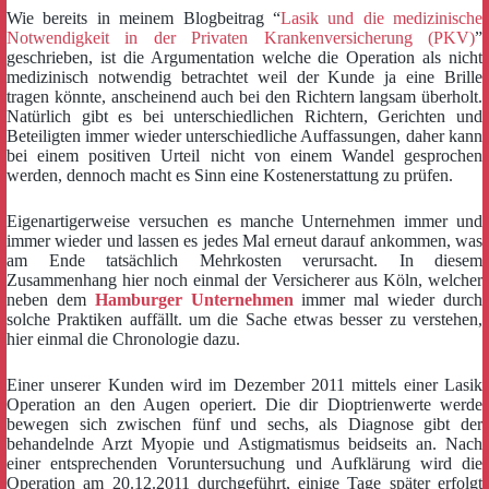
Wie bereits in meinem Blogbeitrag “
Lasik und die medizinische
Notwendigkeit in der Privaten Krankenversicherung (PKV)
”
geschrieben, ist die Argumentation welche die Operation als nicht
medizinisch notwendig betrachtet weil der Kunde ja eine Brille
tragen könnte, anscheinend auch bei den Richtern langsam überholt.
Natürlich gibt es bei unterschiedlichen Richtern, Gerichten und
Beteiligten immer wieder unterschiedliche Auffassungen, daher kann
bei einem positiven Urteil nicht von einem Wandel gesprochen
werden, dennoch macht es Sinn eine Kostenerstattung zu prüfen.
Eigenartigerweise versuchen es manche Unternehmen immer und
immer wieder und lassen es jedes Mal erneut darauf ankommen, was
am Ende tatsächlich Mehrkosten verursacht. In diesem
Zusammenhang hier noch einmal der Versicherer aus Köln, welcher
neben dem
Hamburger Unternehmen
immer mal wieder durch
solche Praktiken auffällt. um die Sache etwas besser zu verstehen,
hier einmal die Chronologie dazu.
Einer unserer Kunden wird im Dezember 2011 mittels einer Lasik
Operation an den Augen operiert. Die dir Dioptrienwerte werde
bewegen sich zwischen fünf und sechs, als Diagnose gibt der
behandelnde Arzt Myopie und Astigmatismus beidseits an. Nach
einer entsprechenden Voruntersuchung und Aufklärung wird die
Operation am 20.12.2011 durchgeführt, einige Tage später erfolgt