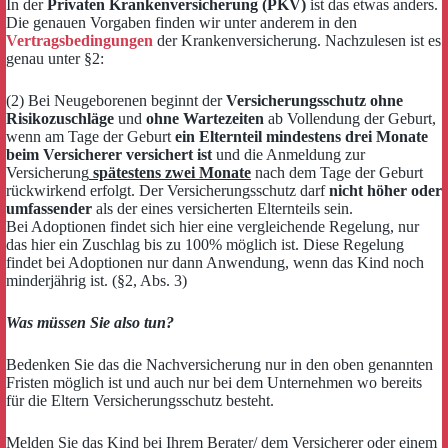
In der
Privaten Krankenversicherung (PKV)
ist das etwas anders.
Die genauen Vorgaben finden wir unter anderem in den
Vertragsbedingungen
der Krankenversicherung. Nachzulesen ist es
genau unter §2:
(2) Bei Neugeborenen beginnt der
Versicherungsschutz ohne
Risikozuschläge
und
ohne Wartezeiten
ab Vollendung der Geburt,
wenn am Tage der Geburt
ein Elternteil mindestens drei Monate
beim Versicherer versichert ist
und die Anmeldung zur
Versicherung
spätestens zwei Monate
nach dem Tage der Geburt
rückwirkend erfolgt. Der Versicherungsschutz darf
nicht höher oder
umfassender
als der eines versicherten Elternteils sein.
Bei Adoptionen findet sich hier eine vergleichende Regelung, nur
das hier ein Zuschlag bis zu 100% möglich ist. Diese Regelung
findet bei Adoptionen nur dann Anwendung, wenn das Kind noch
minderjährig ist. (§2, Abs. 3)
Was müssen Sie also tun?
Bedenken Sie das die Nachversicherung nur in den oben genannten
Fristen möglich ist und auch nur bei dem Unternehmen wo bereits
für die Eltern Versicherungsschutz besteht.
Melden Sie das Kind bei Ihrem Berater/ dem Versicherer oder einem