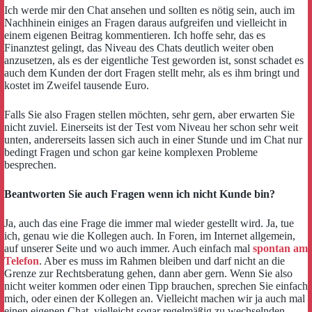
Ich werde mir den Chat ansehen und sollten es nötig sein, auch im
Nachhinein einiges an Fragen daraus aufgreifen und vielleicht in
einem eigenen Beitrag kommentieren. Ich hoffe sehr, das es
Finanztest gelingt, das Niveau des Chats deutlich weiter oben
anzusetzen, als es der eigentliche Test geworden ist, sonst schadet es
auch dem Kunden der dort Fragen stellt mehr, als es ihm bringt und
kostet im Zweifel tausende Euro.
Falls Sie also Fragen stellen möchten, sehr gern, aber erwarten Sie
nicht zuviel. Einerseits ist der Test vom Niveau her schon sehr weit
unten, andererseits lassen sich auch in einer Stunde und im Chat nur
bedingt Fragen und schon gar keine komplexen Probleme
besprechen.
Beantworten Sie auch Fragen wenn ich nicht Kunde bin?
Ja, auch das eine Frage die immer mal wieder gestellt wird. Ja, tue
ich, genau wie die Kollegen auch. In Foren, im Internet allgemein,
auf unserer Seite und wo auch immer. Auch einfach mal
spontan am
Telefon
. Aber es muss im Rahmen bleiben und darf nicht an die
Grenze zur Rechtsberatung gehen, dann aber gern. Wenn Sie also
nicht weiter kommen oder einen Tipp brauchen, sprechen Sie einfach
mich, oder einen der Kollegen an. Vielleicht machen wir ja auch mal
einen eigenen Chat, vielleicht sogar regelmäßig zu wechselnden