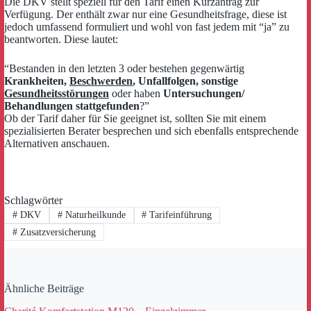
Die DKV stellt speziell für den Tarif einen Kurzantrag zur
Verfügung. Der enthält zwar nur eine Gesundheitsfrage, diese ist
jedoch umfassend formuliert und wohl von fast jedem mit “ja” zu
beantworten. Diese lautet:
“Bestanden in den letzten 3 oder bestehen gegenwärtig
Krankheiten,
Beschwerden
, Unfallfolgen, sonstige
Gesundheitsstörungen
oder haben
Untersuchungen/
Behandlungen stattgefunden
?”
Ob der Tarif daher für Sie geeignet ist, sollten Sie mit einem
spezialisierten Berater besprechen und sich ebenfalls entsprechende
Alternativen anschauen.
Schlagwörter
#
DKV
#
Naturheilkunde
#
Tarifeinführung
#
Zusatzversicherung
Ähnliche Beiträge