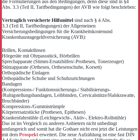
die Formulierungen aus den Bedingungen, denn diese sind in §4
Abs. 3.3 (Teil II, Tarifbedingungen) der AVB wie folgt beschrieben:
Vertraglich versicherte Hilfsmittel
sind nach § 4 Abs.
3.3 (Teil II, Tarifbedingungen) der Allgemeinen
Versicherungsbedingungen für die Krankheitskostenund
Krankenhaustagegeldversicherung (AVB):
Brillen, Kontaktlinsen
Hörgeräte mit Ohrpassstück, Hörbrillen
Sprechapparate (Stimm-Ersatzhilfen/-Prothesen, Tonerzeuger)
Stützapparate (Orthesen, Orthesenschuhe, Korsett)
Orthopädische Einlagen
Orthopädische Schuhe und Schuhzurichtungen
Bandagen
(Kompressions-/ Funktionssicherungs-/ Stabilisierungs-
/Ruhigstellungsbandagen, Leibbinden, Cervicalstütze/Halskrawatte,
Bruchbänder)
Kompressions-/Gummistrümpfe
Körperersatzstücke (Prothesen, Epithesen)
Krankenfahrstühle (Leichtgewicht-, Aktiv-, Elektro-Rollstühle)
Das ist im Vergleich zu anderen Anbietern nicht unbedingt
umfangreich und somit hat die Gothaer nicht erst jetzt die Leistungen
mit dem
Prospekt
erweitert. Die neue Aufzählung ist eine fast DIN