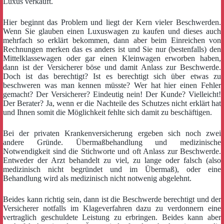
Luxus verkauft.
Hier beginnt das Problem und liegt der Kern vieler Beschwerden.
Wenn Sie glauben einen Luxuswagen zu kaufen und dieses auch
mehrfach so erklärt bekommen, dann aber beim Einreichen von
Rechnungen merken das es anders ist und Sie nur (bestenfalls) den
Mittelklassewagen oder gar einen Kleinwagen erworben haben,
dann ist der Versicherer böse und damit Anlass zur Beschwerde.
Doch ist das berechtigt? Ist es berechtigt sich über etwas zu
beschweren was man kennen müsste? Wer hat hier einen Fehler
gemacht? Der Versicherer? Eindeutig nein! Der Kunde? Vielleicht!
Der Berater? Ja, wenn er die Nachteile des Schutzes nicht erklärt hat
und Ihnen somit die Möglichkeit fehlte sich damit zu beschäftigen.
Bei der privaten Krankenversicherung ergeben sich noch zwei
andere Gründe. Übermaßbehandlung und medizinische
Notwendigkeit sind die Stichworte und oft Anlass zur Beschwerde.
Entweder der Arzt behandelt zu viel, zu lange oder falsch (also
medizinisch nicht begründet und im Übermaß), oder eine
Behandlung wird als medizinisch nicht notwenig abgelehnt.
Beides kann richtig sein, dann ist die Beschwerde berechtigt und der
Versicherer notfalls im Klageverfahren dazu zu verdonnern eine
vertraglich geschuldete Leistung zu erbringen. Beides kann aber