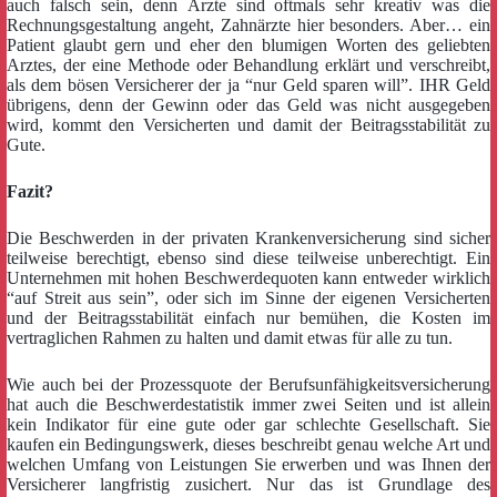
auch falsch sein, denn Ärzte sind oftmals sehr kreativ was die
Rechnungsgestaltung angeht, Zahnärzte hier besonders. Aber… ein
Patient glaubt gern und eher den blumigen Worten des geliebten
Arztes, der eine Methode oder Behandlung erklärt und verschreibt,
als dem bösen Versicherer der ja “nur Geld sparen will”. IHR Geld
übrigens, denn der Gewinn oder das Geld was nicht ausgegeben
wird, kommt den Versicherten und damit der Beitragsstabilität zu
Gute.
Fazit?
Die Beschwerden in der privaten Krankenversicherung sind sicher
teilweise berechtigt, ebenso sind diese teilweise unberechtigt. Ein
Unternehmen mit hohen Beschwerdequoten kann entweder wirklich
“auf Streit aus sein”, oder sich im Sinne der eigenen Versicherten
und der Beitragsstabilität einfach nur bemühen, die Kosten im
vertraglichen Rahmen zu halten und damit etwas für alle zu tun.
Wie auch bei der Prozessquote der Berufsunfähigkeitsversicherung
hat auch die Beschwerdestatistik immer zwei Seiten und ist allein
kein Indikator für eine gute oder gar schlechte Gesellschaft. Sie
kaufen ein Bedingungswerk, dieses beschreibt genau welche Art und
welchen Umfang von Leistungen Sie erwerben und was Ihnen der
Versicherer langfristig zusichert. Nur das ist Grundlage des