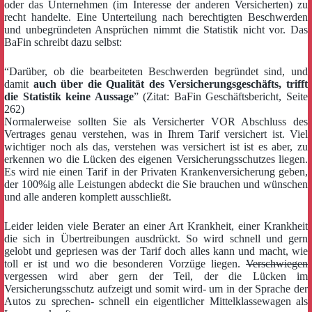
oder das Unternehmen (im Interesse der anderen Versicherten) zu
recht handelte. Eine Unterteilung nach berechtigten Beschwerden
und unbegründeten Ansprüchen nimmt die Statistik nicht vor. Das
BaFin schreibt dazu selbst:
“Darüber, ob die bearbeiteten Beschwerden begründet sind, und
damit
auch über die Qualität des Versicherungsgeschäfts, trifft
die Statistik keine Aussage
” (Zitat: BaFin Geschäftsbericht, Seite
262)
Normalerweise sollten Sie als Versicherter VOR Abschluss des
Vertrages genau verstehen, was in Ihrem Tarif versichert ist. Viel
wichtiger noch als das, verstehen was versichert ist ist es aber, zu
erkennen wo die Lücken des eigenen Versicherungsschutzes liegen.
Es wird nie einen Tarif in der Privaten Krankenversicherung geben,
der 100%ig alle Leistungen abdeckt die Sie brauchen und wünschen
und alle anderen komplett ausschließt.
Leider leiden viele Berater an einer Art Krankheit, einer Krankheit
die sich in Übertreibungen ausdrückt. So wird schnell und gern
gelobt und gepriesen was der Tarif doch alles kann und macht, wie
toll er ist und wo die besonderen Vorzüge liegen.
Verschwiegen
vergessen wird aber gern der Teil, der die Lücken im
Versicherungsschutz aufzeigt und somit wird- um in der Sprache der
Autos zu sprechen- schnell ein eigentlicher Mittelklassewagen als