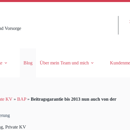
nd Vorsorge
ge
Blog
Über mein Team und mich
Kundenme
ate KV
»
BAP
»
Beitragsgarantie bis 2013 nun auch von der
herung
ng
,
Private KV