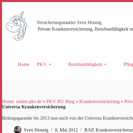
Zum
Inhalt
springen
Versicherungsmakler Sven Hennig
Private Krankenversicherung, Berufsunfähigkeit u
Home
PKV
Berufsunfähigkeit
Pfle
Home: online-pkv.de
»
PKV BU Blog
»
Krankenversicherung
»
Priv
Universa Krankenversicherung
Beitragsgarantie bis 2013 nun auch von der Universa Krankenversic
Sven Hennig
8. Mai 2012
BAP
,
Krankenversicheru