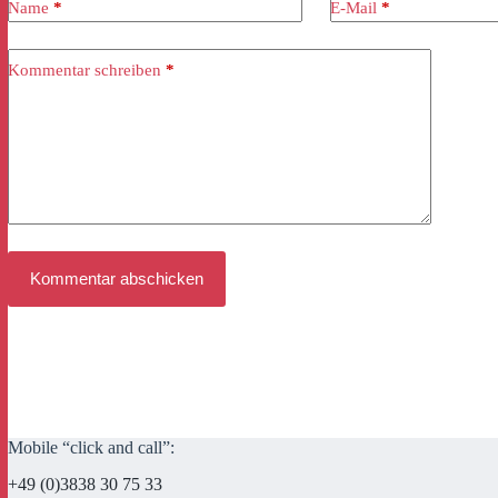
Name
*
E-Mail
*
Kommentar schreiben
*
Kommentar abschicken
Mobile “click and call”:
+49 (0)3838 30 75 33