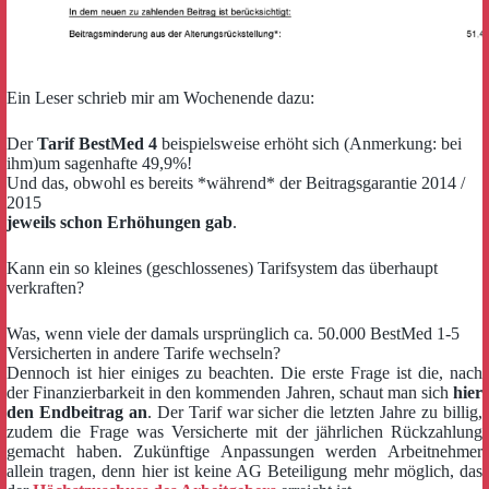
Ein Leser schrieb mir am Wochenende dazu:
Der
Tarif BestMed 4
beispielsweise erhöht sich (Anmerkung: bei
ihm)um sagenhafte 49,9%!
Und das, obwohl es bereits *während* der Beitragsgarantie 2014 /
2015
jeweils schon Erhöhungen gab
.
Kann ein so kleines (geschlossenes) Tarifsystem das überhaupt
verkraften?
Was, wenn viele der damals ursprünglich ca. 50.000 BestMed 1-5
Versicherten in andere Tarife wechseln?
Dennoch ist hier einiges zu beachten. Die erste Frage ist die, nach
der Finanzierbarkeit in den kommenden Jahren, schaut man sich
hier
den Endbeitrag an
. Der Tarif war sicher die letzten Jahre zu billig,
zudem die Frage was Versicherte mit der jährlichen Rückzahlung
gemacht haben. Zukünftige Anpassungen werden Arbeitnehmer
allein tragen, denn hier ist keine AG Beteiligung mehr möglich, das