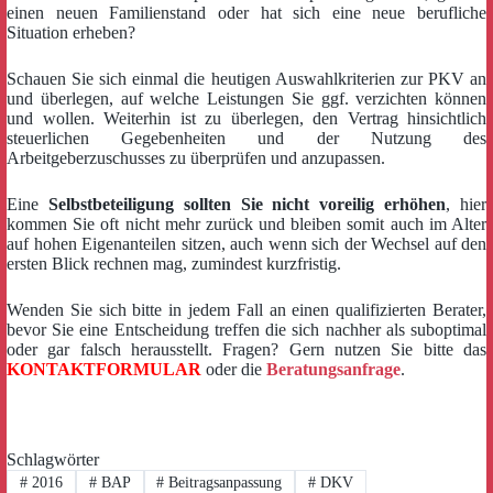
einen neuen Familienstand oder hat sich eine neue berufliche
Situation erheben?
Schauen Sie sich einmal die heutigen Auswahlkriterien zur PKV an
und überlegen, auf welche Leistungen Sie ggf. verzichten können
und wollen. Weiterhin ist zu überlegen, den Vertrag hinsichtlich
steuerlichen Gegebenheiten und der Nutzung des
Arbeitgeberzuschusses zu überprüfen und anzupassen.
Eine
Selbstbeteiligung sollten Sie nicht voreilig erhöhen
, hier
kommen Sie oft nicht mehr zurück und bleiben somit auch im Alter
auf hohen Eigenanteilen sitzen, auch wenn sich der Wechsel auf den
ersten Blick rechnen mag, zumindest kurzfristig.
Wenden Sie sich bitte in jedem Fall an einen qualifizierten Berater,
bevor Sie eine Entscheidung treffen die sich nachher als suboptimal
oder gar falsch herausstellt. Fragen? Gern nutzen Sie bitte das
KONTAKTFORMULAR
oder die
Beratungsanfrage
.
Schlagwörter
#
2016
#
BAP
#
Beitragsanpassung
#
DKV