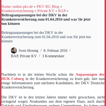
Home: online-pkv.de
»
PKV BU Blog
»
Krankenversicherung
»
Private KV
»
BAP
»
Beitragsanpassungen bei der DKV in der
Krankenversicherung zum 01.04.2016 und was Sie jetzt
tun können
Beitragsanpassungen bei der DKV in der
Krankenversicherung zum 01.04.2016 und was Sie jetzt tun
können
Sven Hennig
8. Februar 2016
BAP
,
Private KV
3 Kommentare
Nachdem es in der letzten Woche schon die
Anpassungen der
HUK Coburg
in der Krankenversicherung zu lesen gab, hier nun
einige Informationen zum nächsten Kandidaten, der DKV Deutsche
Krankenversicherung.
Die DKV ist in den letzten Jahren immer mehr gewachsen, nicht
zwingend wegen Neukunden aus dem eigenen Haus, auch durch
Zukäufe und Eingliederungen anderer Unternehmen. So haben vor