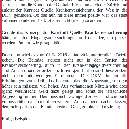
Jahren schon die Kunden der Globale KV, dann auch der Zürich und
zuletzt der Karstadt Quelle Krankenversicherung den Weg in die
DKV gefunden. Ob das nun für diese immer positiv war, das steht
auf einem anderen Blatt, ist aber nicht (mehr) zu ändern.
Gerade das Konzept der
Karstadt Quelle Krankenversicherung
hätte, mit den Eingangsuntersuchungen und der Idee, ein großes
werden können, wie gesagt: hätte.
Doch nun wird es zum 01.04.2016
einige
viele unerfreuliche Briefe
geben. Die Beiträge steigen nicht nur in den Tarifen der
Krankenversicherung, auch in der Krankentagegeldversicherung
sind Anpassungen erforderlich. In einigen Tarifen sind diese zudem
nicht mehr mit wenigen Euro getan. Die DKV limitiert die
Erhöhungen zum Teil, das bedeutet das die Anpassungen sogar
höher sein müssten, viel höher. Aus vorhandenen Mitteln wird aber
(ganz vereinfacht) Geld dazu gelegt und somit die tatsächliche
Anpassung limitiert. Das muss nicht zwingend so sein und wird sich
voraussichtlich auch nicht bei weiteren Anpassungen machen lassen,
dennoch spart es den Kunden erstmal Geld, zumindest kurzfristig.
Einige Beispiele: