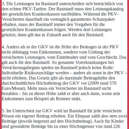
3. Die Leistungen im Basistarif unterscheiden sich beträchtlich von
den echten PKV-Tarifen. Der Basistarif muss den Leistungskatalog
der gesetzlichen Krankenkassen nachbilden. Während die PKV-
Versicherten dauerhaft ein vertraglich garantiertes Schutzpaket
erhalten, muss der Basistarif immer den Vorgaben für die
gesetzlichen Krankenkassen folgen. Werden dort Leistungen
gekürzt, dann gilt das in Zukunft auch für den Basistarif.
4. Anders als in der GKV ist die Höhe des Beitrages in der PKV
nicht abhängig vom Einkommen, sondern vom Umfang der
versicherten Leistungen, vom Eintrittsalter und vom Geschlecht. Das
gilt auch für den Basistarif. So genannte Vorerkrankungen bei
Versicherungsbeginn spielen im Basistarif jedoch keine Rolle:
Individuelle Risikozuschläge werden – anders als sonst in der PKV –
nicht erhoben. Das Gesetz gibt als maximale Beitragshöhe den
durchschnittlichen Höchstbeitrag der GKV vor (2009 rund 570
Euro/Monat). Mehr muss ein Versicherter im Basistarif nicht
bezahlen – bis zu dieser Höhe zahlt er aber auch dann, wenn sein
Einkommen zum Beispiel als Rentner sinkt.
5. Im Unterschied zur GKV wird im Basistarif für jede versicherte
Person ein eigener Beitrag erhoben. Ein Ehepaar zahlt also stets zwei
Beiträge (jeweils begrenzt auf den Höchstbeitrag). Auch für Kinder
sind gesonderte Beiträge bis zu einer Höchstgrenze von rund 226