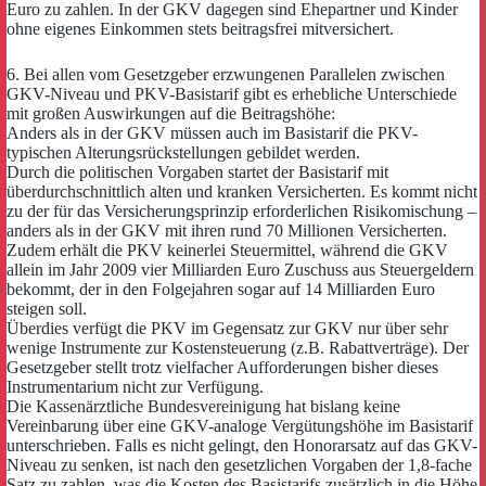
Euro zu zahlen. In der GKV dagegen sind Ehepartner und Kinder
ohne eigenes Einkommen stets beitragsfrei mitversichert.
6. Bei allen vom Gesetzgeber erzwungenen Parallelen zwischen
GKV-Niveau und PKV-Basistarif gibt es erhebliche Unterschiede
mit großen Auswirkungen auf die Beitragshöhe:
Anders als in der GKV müssen auch im Basistarif die PKV-
typischen Alterungsrückstellungen gebildet werden.
Durch die politischen Vorgaben startet der Basistarif mit
überdurchschnittlich alten und kranken Versicherten. Es kommt nicht
zu der für das Versicherungsprinzip erforderlichen Risikomischung –
anders als in der GKV mit ihren rund 70 Millionen Versicherten.
Zudem erhält die PKV keinerlei Steuermittel, während die GKV
allein im Jahr 2009 vier Milliarden Euro Zuschuss aus Steuergeldern
bekommt, der in den Folgejahren sogar auf 14 Milliarden Euro
steigen soll.
Überdies verfügt die PKV im Gegensatz zur GKV nur über sehr
wenige Instrumente zur Kostensteuerung (z.B. Rabattverträge). Der
Gesetzgeber stellt trotz vielfacher Aufforderungen bisher dieses
Instrumentarium nicht zur Verfügung.
Die Kassenärztliche Bundesvereinigung hat bislang keine
Vereinbarung über eine GKV-analoge Vergütungshöhe im Basistarif
unterschrieben. Falls es nicht gelingt, den Honorarsatz auf das GKV-
Niveau zu senken, ist nach den gesetzlichen Vorgaben der 1,8-fache
Satz zu zahlen, was die Kosten des Basistarifs zusätzlich in die Höhe