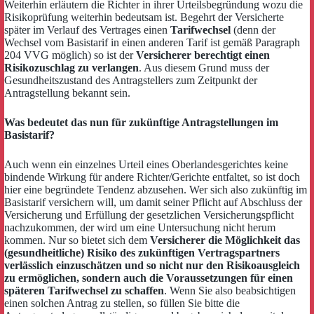
Weiterhin erläutern die Richter in ihrer Urteilsbegründung wozu die
Risikoprüfung weiterhin bedeutsam ist. Begehrt der Versicherte
später im Verlauf des Vertrages einen
Tarifwechsel
(denn der
Wechsel vom Basistarif in einen anderen Tarif ist gemäß Paragraph
204 VVG möglich) so ist der
Versicherer berechtigt einen
Risikozuschlag zu verlangen
. Aus diesem Grund muss der
Gesundheitszustand des Antragstellers zum Zeitpunkt der
Antragstellung bekannt sein.
Was bedeutet das nun für zukünftige Antragstellungen im
Basistarif?
Auch wenn ein einzelnes Urteil eines Oberlandesgerichtes keine
bindende Wirkung für andere Richter/Gerichte entfaltet, so ist doch
hier eine begründete Tendenz abzusehen. Wer sich also zukünftig im
Basistarif versichern will, um damit seiner Pflicht auf Abschluss der
Versicherung und Erfüllung der gesetzlichen Versicherungspflicht
nachzukommen, der wird um eine Untersuchung nicht herum
kommen. Nur so bietet sich dem
Versicherer die Möglichkeit das
(gesundheitliche) Risiko des zukünftigen Vertragspartners
verlässlich einzuschätzen und so nicht nur den Risikoausgleich
zu ermöglichen, sondern auch die Voraussetzungen für einen
späteren Tarifwechsel zu schaffen
. Wenn Sie also beabsichtigen
einen solchen Antrag zu stellen, so füllen Sie bitte die