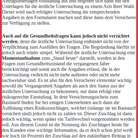
Antragsunterlagen vollständig aus und begeben sich dann mit den
Unterlagen für die ärztliche Untersuchung zu einem Arzt Ihrer Wahl.
Dieser wird nach erfolgter Untersuchung die entsprechenden
Angaben in den Formularen machen und diese dann dem Versicherer
zur Verfügung zu stellen.
Auch auf die Gesundheitsfragen kann jedoch nicht verzichtet
werden
, denn die ärztliche Untersuchung entbindet nicht von der
Verpflichtung zum Ausfüllen der Fragen. Die Begründung hierfür ist
jedoch auch relativ simpel. Während die ärztliche Untersuchung eine
Momentaufnahme
zum „Stand heute“ darstellt, werden in den
Fragen zum Gesundheitszustand die vergangenen Jahre
berücksichtigt und somit auch die Angaben erfasst, die in der
Untersuchung vielleicht nicht mehr auftreten oder nicht mehr
nachweisbar sind. Es ist also für den Versicherer
elementar wichtig
sowohl die Vergangenheit Angaben als auch den Status aus der
ärztlichen Untersuchung zu bekommen, nur dann erfolgt eine
risikogerechte Einstufung. In dem Versicherungsschein zum
Basistarif finden Sie bei einigen Unternehmen auch dann die
Auflistung eines Risikozuschlages, welcher (solange sie im Basistarif
versichert sind) jedoch nicht zu zahlen ist. Dieser Zuschlag ist dann
jedoch wichtig, wenn später ein Tarifwechsel vorgenommen werden
soll. Aus diesem Grund ist die Nennung des Zuschlages heute für
den Kunden eine wichtige Information, da er doch schon jetzt weiß
wie hoch (in Prozent) der Zuschlag auf den zukünftigen Beitrag in