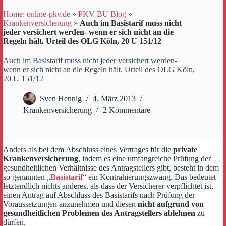
Home: online-pkv.de
»
PKV BU Blog
»
Krankenversicherung
»
Auch im Basistarif muss nicht
jeder versichert werden- wenn er sich nicht an die
Regeln hält. Urteil des OLG Köln, 20 U 151/12
Auch im Basistarif muss nicht jeder versichert werden-
wenn er sich nicht an die Regeln hält. Urteil des OLG Köln,
20 U 151/12
Sven Hennig
4. März 2013
Krankenversicherung
2 Kommentare
Anders als bei dem Abschluss eines Vertrages für die
private
Krankenversicherung
, indem es eine umfangreiche Prüfung der
gesundheitlichen Verhältnisse des Antragstellers gibt, besteht in dem
so genannten „
Basistarif
“ ein Kontrahierungszwang. Das bedeutet
letztendlich nichts anderes, als dass der Versicherer verpflichtet ist,
einen Antrag auf Abschluss des Basistarifs nach Prüfung der
Voraussetzungen anzunehmen und diesen
nicht aufgrund von
gesundheitlichen Problemen des Antragstellers ablehnen
zu
dürfen.