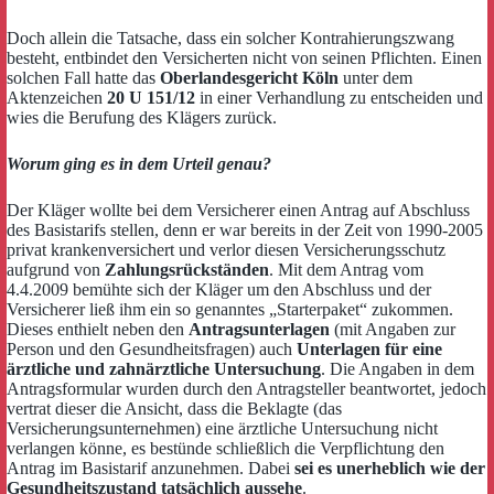
Doch allein die Tatsache, dass ein solcher Kontrahierungszwang
besteht, entbindet den Versicherten nicht von seinen Pflichten. Einen
solchen Fall hatte das
Oberlandesgericht Köln
unter dem
Aktenzeichen
20 U 151/12
in einer Verhandlung zu entscheiden und
wies die Berufung des Klägers zurück.
Worum ging es in dem Urteil genau?
Der Kläger wollte bei dem Versicherer einen Antrag auf Abschluss
des Basistarifs stellen, denn er war bereits in der Zeit von 1990-2005
privat krankenversichert und verlor diesen Versicherungsschutz
aufgrund von
Zahlungsrückständen
. Mit dem Antrag vom
4.4.2009 bemühte sich der Kläger um den Abschluss und der
Versicherer ließ ihm ein so genanntes „Starterpaket“ zukommen.
Dieses enthielt neben den
Antragsunterlagen
(mit Angaben zur
Person und den Gesundheitsfragen) auch
Unterlagen für eine
ärztliche und zahnärztliche Untersuchung
. Die Angaben in dem
Antragsformular wurden durch den Antragsteller beantwortet, jedoch
vertrat dieser die Ansicht, dass die Beklagte (das
Versicherungsunternehmen) eine ärztliche Untersuchung nicht
verlangen könne, es bestünde schließlich die Verpflichtung den
Antrag im Basistarif anzunehmen. Dabei
sei es unerheblich wie der
Gesundheitszustand tatsächlich aussehe
.