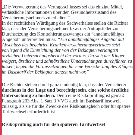
„Die Verweigerung des Vertragsschlusses sei das einzige Mittel,
verlässliche Informationen über den Gesundheitszustand des
Versicherungsnehmers zu erhalten.“
In der rechtlichen Würdigung des Sachverhaltes stellen die Richter
klar, dass der Versicherungsnehmer bzw. der Antragsteller zur
Durchsetzung des Kontrahierungszwanges ein “annahmefähiges
Angebot“ unterbreiten muss.
“Ein annahmefähiges Angebot auf
Abschluss des begehrten Krankenversicherungsvertrages setzt
vorliegend die Einreichung der von der Beklagten verlangten
ärztlichen Untersuchungsbericht der voraus. Da sich der Kläger
weigert, ärztliche und zahnärztliche Untersuchungen durchführen zu
lassen, liegen die Voraussetzungen für eine Versicherung des Klägers
im Basistarif der Beklagten derzeit nicht vor.”
Die Richter stellen damit ganz eindeutig klar, dass der Versicherer
durchaus in der Lage und berechtigt sein, eine solche ärztliche
Untersuchung zu fordern.
Denn eine Risikoprüfung ist gemäß
Paragraph 203 Abs. 1 Satz 3 VVG auch im Basistarif insoweit
zulässig, als sie für die Zwecke des Risikoausgleich oder für spätere
Tarifwechsel erforderlich ist.
Risikoprüfung auch für den späteren Tarifwechsel