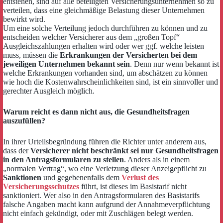
entstehen, sind auf alle beteiligten Versicherungsunternehmen so zu
verteilen, dass eine gleichmäßige Belastung dieser Unternehmen
bewirkt wird.
Um eine solche Verteilung jedoch durchführen zu können und zu
entscheiden welcher Versicherer aus dem „großen Topf“
Ausgleichszahlungen erhalten wird oder wer ggf. welche leisten
muss, müssen die
Erkrankungen der Versicherten bei dem
jeweiligen Unternehmen bekannt sein
.
Denn nur wenn bekannt ist
welche Erkrankungen vorhanden sind, um abschätzen zu können
wie hoch die Kostenwahrscheinlichkeiten sind, ist ein sinnvoller und
gerechter Ausgleich möglich.
Warum reicht es dann nicht aus, die Gesundheitsfragen
auszufüllen?
In ihrer Urteilsbegründung führen die Richter unter anderem aus,
dass der
Versicherer nicht beschränkt sei nur Gesundheitsfragen
in den Antragsformularen zu stellen
. Anders als in einem
„normalen Vertrag“, wo eine Verletzung dieser Anzeigepflicht zu
Sanktionen
und gegebenenfalls dem
Verlust des
Versicherungsschutzes
führt, ist dieses im Basistarif nicht
sanktioniert. Wer also in den Antragsformularen des Basistarifs
falsche Angaben macht kann aufgrund der Annahmeverpflichtung
nicht einfach gekündigt, oder mit Zuschlägen belegt werden.