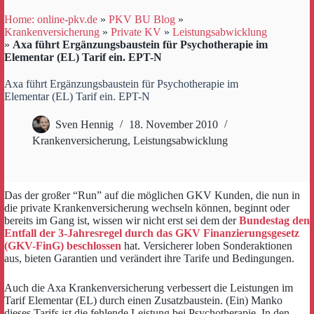
Home: online-pkv.de
»
PKV BU Blog
»
Krankenversicherung
»
Private KV
»
Leistungsabwicklung
»
Axa führt Ergänzungsbaustein für Psychotherapie im
Elementar (EL) Tarif ein. EPT-N
Axa führt Ergänzungsbaustein für Psychotherapie im
Elementar (EL) Tarif ein. EPT-N
Sven Hennig
18. November 2010
Krankenversicherung
,
Leistungsabwicklung
Das der großer “Run” auf die möglichen GKV Kunden, die nun in
die private Krankenversicherung wechseln können, beginnt oder
bereits im Gang ist, wissen wir nicht erst sei dem der
Bundestag den
Entfall der 3-Jahresregel durch das GKV Finanzierungsgesetz
(GKV-FinG) beschlossen
hat. Versicherer loben Sonderaktionen
aus, bieten Garantien und verändert ihre Tarife und Bedingungen.
Auch die Axa Krankenversicherung verbessert die Leistungen im
Tarif Elementar (EL) durch einen Zusatzbaustein. (Ein) Manko
dieses Tarifs ist die fehlende Leistung bei Psychotherapie. In den