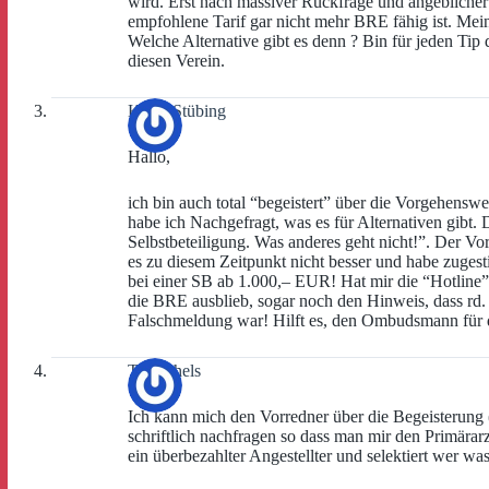
wird. Erst nach massiver Rückfrage und angeblicher
empfohlene Tarif gar nicht mehr BRE fähig ist. Me
Welche Alternative gibt es denn ? Bin für jeden Tip
diesen Verein.
Klaus Stübing
Hallo,
ich bin auch total “begeistert” über die Vorgehenswe
habe ich Nachgefragt, was es für Alternativen gibt
Selbstbeteiligung. Was anderes geht nicht!”. Der Vo
es zu diesem Zeitpunkt nicht besser und habe zugest
bei einer SB ab 1.000,– EUR! Hat mir die “Hotline”
die BRE ausblieb, sogar noch den Hinweis, dass rd
Falschmeldung war! Hilft es, den Ombudsmann für
T. Michels
Ich kann mich den Vorredner über die Begeisterung 
schriftlich nachfragen so dass man mir den Primärarzt
ein überbezahlter Angestellter und selektiert wer w