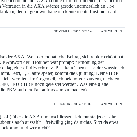
 Recherche bei der AXA konnte man mir mitteilen, dass der mir
in Vertrauen in die AXA wächst gerade unermesslich an…:-(
 dankbar, denn irgendwie habe ich keine rechte Lust mehr auf
9. NOVEMBER 2011 / 09:14
ANTWORTEN
ise der AXA. Weil der monatliche Beitrag sich rapide erhöht hat,
. Die Antwort der “Hotline” war prompt: “Erhöhung der
rschlag eines Tarifwechsel z. B. – kein Thema. Leider wusste ich
immt. Jetzt, 1,5 Jahre später, kommt die Quittung: Keine BRE
 nicht verraten. Im Gegenteil, ich bekam vor kurzem, nachdem
. 580,– EUR BRE noch geleistet werden. Was eine glatte
 die PKV auf den Fall aufmrksam zu machen?
15. JANUAR 2014 / 15:02
ANTWORTEN
(LoL) über die AXA nur anschliessen. Ich musste jedes Jahr
bonus auch auszahlt – freiwillig ging da nichts. Sitzt da etwa
as bekommt und wer nicht?