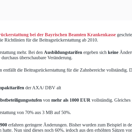
rückerstattung bei der Bayrischen Beamten Krankenkasse
geschri
ie Richtlinien für die Beitragsrückerstattung ab 2010.
rstattung mehr. Bei den
Ausbildungstarifen
ergeben sich
keine
Änderu
e durchaus überschaubare Veränderung.
n entfällt die Beitragsrückerstattung für die Zahnbereiche vollständig
pakttarifen
der AXA/ DBV alt
lbstbeteiligungsstufen
von
mehr als 1000 EUR
vollständig. Gleiches
kerstattung von 70% aus 3 MB auf 50%.
 900
erfahren geringere Änderungen. Bisher wurden zum Beispiel in d
n hatte. Nun sind dieses noch 60%, jedoch aus den erhöhten Sätzen vo