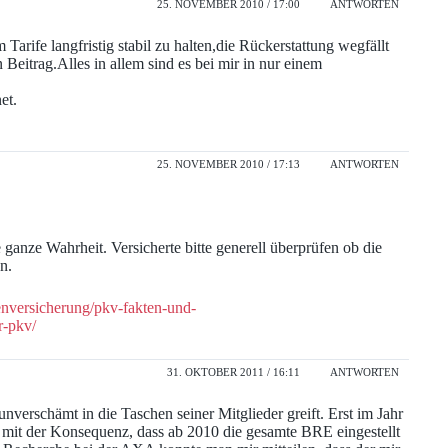
25. NOVEMBER 2010 / 17:00
ANTWORTEN
 Tarife langfristig stabil zu halten,die Rückerstattung wegfällt
eitrag.Alles in allem sind es bei mir in nur einem
et.
25. NOVEMBER 2010 / 17:13
ANTWORTEN
e ganze Wahrheit. Versicherte bitte generell überprüfen ob die
n.
enversicherung/pkv-fakten-und-
r-pkv/
31. OKTOBER 2011 / 16:11
ANTWORTEN
nverschämt in die Taschen seiner Mitglieder greift. Erst im Jahr
 mit der Konsequenz, dass ab 2010 die gesamte BRE eingestellt