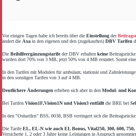
Vor einigen Tagen habe ich bereits über die
Einstellung
der
Beitrags
ändert die
Axa
in den eigenen und den (zugekauften)
DBV Tarifen
d
Die
Beihilfeergänzungstarife
der DBV erhalten
keine
Beitragsrücke
wurden dort 70% von 3 MB, jetzt 50% von 4 MB erstattet. Somit ein
In den Tarifen mit Modulen für ambulant, stationär und Zahnleistunge
in den sonstigen Tarifen von 3 auf 4 MB.
Deutlichere Änderungen
erheben sich aber in den
Modul- und K
om
Bei Tarifen
Vision1F,Vision1N und Vision3
entfällt
die BRE bei
Se
In den “Osttarifen” BSS, 0038, BSB verringert sich die Beitragsrüc
Die Tarife
EL, EL-N wie auch EL Bonus, Vital250, 300, 600, 750,
Versicherte 1, 2 oder 3 Jahre keine Leistungen in Anspruch genomme