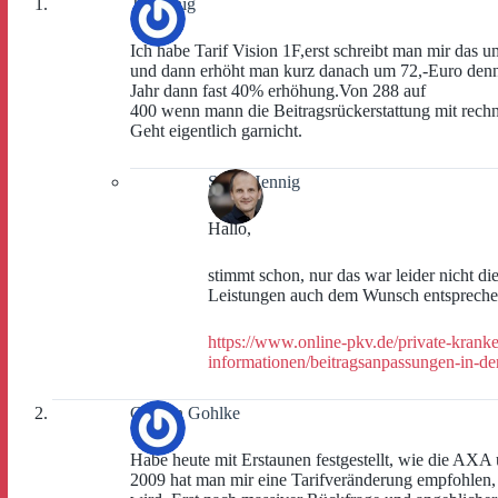
T.Riethig
Ich habe Tarif Vision 1F,erst schreibt man mir das um
und dann erhöht man kurz danach um 72,-Euro denn B
Jahr dann fast 40% erhöhung.Von 288 auf
400 wenn mann die Beitragsrückerstattung mit rechn
Geht eigentlich garnicht.
Sven Hennig
Hallo,
stimmt schon, nur das war leider nicht di
Leistungen auch dem Wunsch entspreche
https://www.online-pkv.de/private-krank
informationen/beitragsanpassungen-in-de
Carsten Gohlke
Habe heute mit Erstaunen festgestellt, wie die AXA u
2009 hat man mir eine Tarifveränderung empfohlen,