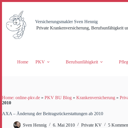
Zum
Inhalt
springen
Versicherungsmakler Sven Hennig
Private Krankenversicherung, Berufsunfähigkeit u
Home
PKV
Berufsunfähigkeit
Pfle
Home: online-pkv.de
»
PKV BU Blog
»
Krankenversicherung
»
Priv
2010
AXA – Änderung der Beitragsrückerstattungen ab 2010
Sven Hennig
6. Mai 2010
Private KV
5 Kommen