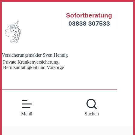
Zum
Inhalt
Sofortberatung
springen
03838 307533
Versicherungsmakler Sven Hennig
Private Krankenversicherung,
Berufsunfähigkeit und Vorsorge
Menü
Suchen