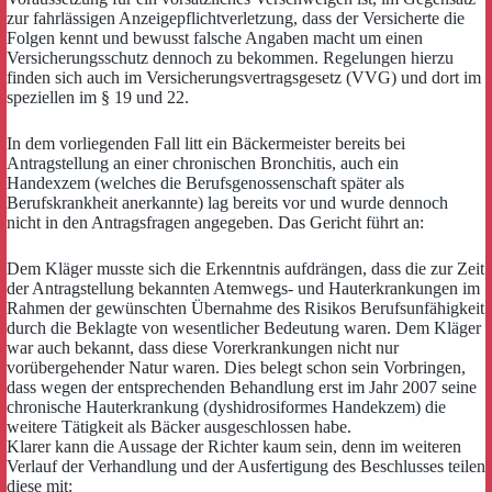
zur fahrlässigen Anzeigepflichtverletzung, dass der Versicherte die
Folgen kennt und bewusst falsche Angaben macht um einen
Versicherungsschutz dennoch zu bekommen. Regelungen hierzu
finden sich auch im Versicherungsvertragsgesetz (VVG) und dort im
speziellen im § 19 und 22.
In dem vorliegenden Fall litt ein Bäckermeister bereits bei
Antragstellung an einer chronischen Bronchitis, auch ein
Handexzem (welches die Berufsgenossenschaft später als
Berufskrankheit anerkannte) lag bereits vor und wurde dennoch
nicht in den Antragsfragen angegeben. Das Gericht führt an:
Dem Kläger musste sich die Erkenntnis aufdrängen, dass die zur Zeit
der Antragstellung bekannten Atemwegs- und Hauterkrankungen im
Rahmen der gewünschten Übernahme des Risikos Berufsunfähigkeit
durch die Beklagte von wesentlicher Bedeutung waren. Dem Kläger
war auch bekannt, dass diese Vorerkrankungen nicht nur
vorübergehender Natur waren. Dies belegt schon sein Vorbringen,
dass wegen der entsprechenden Behandlung erst im Jahr 2007 seine
chronische Hauterkrankung (dyshidrosiformes Handekzem) die
weitere Tätigkeit als Bäcker ausgeschlossen habe.
Klarer kann die Aussage der Richter kaum sein, denn im weiteren
Verlauf der Verhandlung und der Ausfertigung des Beschlusses teilen
diese mit: