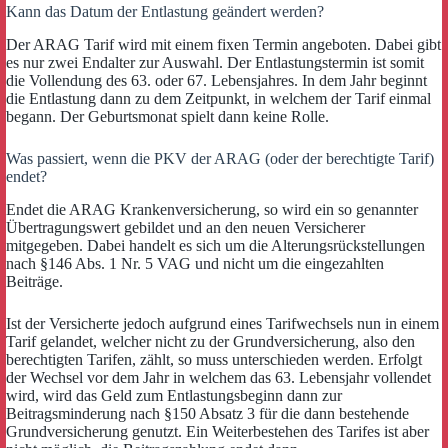
Kann das Datum der Entlastung geändert werden?
Der ARAG Tarif wird mit einem fixen Termin angeboten. Dabei gibt
es nur zwei Endalter zur Auswahl. Der Entlastungstermin ist somit
die Vollendung des 63. oder 67. Lebensjahres. In dem Jahr beginnt
die Entlastung dann zu dem Zeitpunkt, in welchem der Tarif einmal
begann. Der Geburtsmonat spielt dann keine Rolle.
Was passiert, wenn die PKV der ARAG (oder der berechtigte Tarif)
endet?
Endet die ARAG Krankenversicherung, so wird ein so genannter
Übertragungswert gebildet und an den neuen Versicherer
mitgegeben. Dabei handelt es sich um die Alterungsrückstellungen
nach §146 Abs. 1 Nr. 5 VAG und nicht um die eingezahlten
Beiträge.
Ist der Versicherte jedoch aufgrund eines Tarifwechsels nun in einem
Tarif gelandet, welcher nicht zu der Grundversicherung, also den
berechtigten Tarifen, zählt, so muss unterschieden werden. Erfolgt
der Wechsel vor dem Jahr in welchem das 63. Lebensjahr vollendet
wird, wird das Geld zum Entlastungsbeginn dann zur
Beitragsminderung nach §150 Absatz 3 für die dann bestehende
Grundversicherung genutzt. Ein Weiterbestehen des Tarifes ist aber