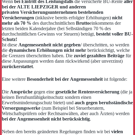
Wenn
bei Eintritt des Leistungsfalls
die versicherte BU-Rente
aller
bei der ALTE LIEPZIGER und anderen
privaten Versicherungsunternehmen bestehenden
Versicherungen
(inklusive bereits erfolgter Erhöhungen)
nicht
mehr als 70 %
des durchschnittlichen
Brutto
einkommens der
letzten beiden Kalenderjahre (bei Selbständigen 70 % des
durchschnittlichen Gewinns vor Steuern) beträgt,
besteht voller BU-
Schutz!
Ist diese
Angemessenheit nicht gegeben
/ überschritten, so werden
die
dynamischen Erhöhungen nicht mehr
berücksichtigt, welche
die Grenzen überschritten haben. Die
zuviel gezahlten Beiträge
für
diese Anpassungen werden dann rückwirkend (aber unverzinst)
zurückerstattet
.
Eine weitere
Besonderheit bei der Angemessenheit
ist folgende:
Die
Ansprüche
gegen eine
gesetzliche Rentenversicherung
(die ja
keinen Berufsunfähigkeitsschutz sondern einen
Erwerbsminderungsschutz bietet) und
auch gegen berufsständische
Versorgungswerke
(zum Beispiel bei Steuerberatern,
Wirtschaftsprüfern oder Rechtsanwälten, aber auch Ärzten) werden
bei der Angemessenheit nicht berücksichtig
.
Neben den bereits geänderten Regelungen finden wir bei
vielen