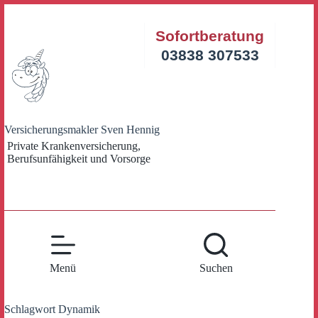
Zum
Inhalt
Sofortberatung
springen
03838 307533
Versicherungsmakler Sven Hennig
Private Krankenversicherung,
Berufsunfähigkeit und Vorsorge
Menü
Suchen
Schlagwort
Dynamik