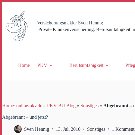
Zum
Inhalt
springen
Versicherungsmakler Sven Hennig
Private Krankenversicherung, Berufsunfähigkeit u
Home
PKV
Berufsunfähigkeit
Pfle
Home: online-pkv.de
»
PKV BU Blog
»
Sonstiges
»
Abgebrannt – u
Abgebrannt – und jetzt?
Sven Hennig
13. Juli 2010
Sonstiges
1 Komment