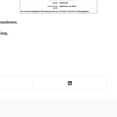
ormationen
.
fang.