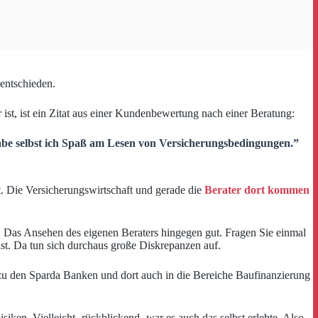
 entschieden.
 ist, ist ein Zitat aus einer Kundenbewertung nach einer Beratung:
habe selbst ich Spaß am Lesen von Versicherungsbedingungen.”
t. Die Versicherungswirtschaft und gerade die
Berater dort kommen
r. Das Ansehen des eigenen Beraters hingegen gut. Fragen Sie einmal
ist. Da tun sich durchaus große Diskrepanzen auf.
 zu den Sparda Banken und dort auch in die Bereiche Baufinanzierung
en. Vielleicht- rückblickend- war es auch das selbst erlebte. Also