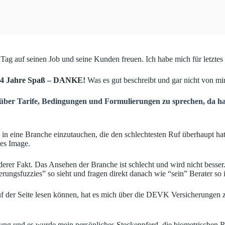
 Tag auf seinen Job und seine Kunden freuen. Ich habe mich für letztes
24 Jahre Spaß – DANKE!
Was es gut beschreibt und gar nicht von mir
ng über Tarife, Bedingungen und Formulierungen zu sprechen, da 
in eine Branche einzutauchen, die den schlechtesten Ruf überhaupt ha
ges Image.
derer Fakt. Das Ansehen der Branche ist schlecht und wird nicht besse
ungsfuzzies” so sieht und fragen direkt danach wie “sein” Berater so 
auf der Seite lesen können, hat es mich über die DEVK Versicherungen
g und es wurde mein persönliches Steckenpferd, die biometrischen Risik