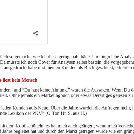
ch so gemacht, wie ich diese gerngehabt hätte. Umfangreiche Analysen
 Da musste ich noch Cover für Analysen selbst basteln, die vorgegebene
 ausgedruckt habe und meinen Kunden als Buch geschickt, erklärten mi
 liest kein Mensch
.
en” und “Du hast keine Ahnung.” waren die Aussagen. Wenn Du da nic
g hielt. Ohne jemals ein Marketingbuch oder etwas Derartiges gelesen zu
und jeden Kunden aufs Neue. Über die Jahre wurden die Anfragen meh
delnde Lexikon der PKV” (O-Ton Hr. S. aus H.)
 mit dem Kopf schütteln, es hat mich auch geärgert, wenn mich Versic
 Jahre begleitet hat und durch den Markt getragen wurde wie ein grüng