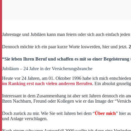
Jahrestage und Jubiläen kann man feiern oder sich auch einfach jeden
Dennoch möchte ich ein paar kurze Worte loswerden, hier und jetzt.
“Sie leben Ihren Beruf und schaffen es mit so einer Begeisteru
Jubiläum – 24 Jahre in der Versicherungsbranche
Heute vor 24 Jahren, am 01. Oktober 1996 habe ich mich entschieden 
im Ranking erst nach vielen anderen Berufen
. Ein absolut gruseli
Interessant in dem Zusammenhang ist aber seit Jahren dennoch ein an
Ihren Nachbarn, Freund oder Kollegen wie er das Image der “Versicher
Doch zurück zu mir. Wie Sie seit Jahren bei dem “
Über mich
” hier 
und Anlage verschlagen.
Nach einem schweren Autounfall 2000 wollte ich dann eine Veränderun