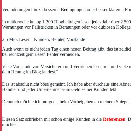
Veränderungen hin zu besseren Bedingungen oder besser klareren Form
In mittlerweile knapp 1.300 Blogbeiträgen lesen jedes Jahr über 2.
Warnungen vor Fallstricken in Beratungen oder vor dubiosen Kollege
2,5 Mio. Leser – Kunden, Berater, Vorstände
Auch wenn es nicht jeden Tag einen neuen Beitrag gibt, das ist zeitli
bei rechtzeitigem Lesen Fehler vermeiden.
Viele Vorstände von Versicherern und Vertrieben lesen mit und viele 
dem Hennig im Blog landest.”
Das ist absolut nicht böse gemeint. Ich habe aber durchaus eine Abn
Händler und jeder Unternehmer vom Geld seiner Kunden lebt.
Dennoch möchte ich morgens, beim Vorbeigehen an meinem Spiegel 
Diesen Satz schrieben mir schon einige Kunden in die
Referenzen
. D
möchte.