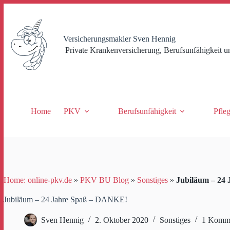
Zum
Inhalt
springen
Versicherungsmakler Sven Hennig
Private Krankenversicherung, Berufsunfähigkeit u
Home
PKV
Berufsunfähigkeit
Pfle
Home: online-pkv.de
»
PKV BU Blog
»
Sonstiges
»
Jubiläum – 24
Jubiläum – 24 Jahre Spaß – DANKE!
Sven Hennig
2. Oktober 2020
Sonstiges
1 Komm