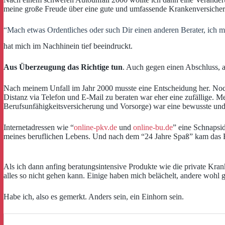
meine große Freude über eine gute und umfassende Krankenversicheru
“Mach etwas Ordentliches oder such Dir einen anderen Berater, ich ma
hat mich im Nachhinein tief beeindruckt.
Aus Überzeugung das Richtige tun
. Auch gegen einen Abschluss, 
Nach meinem Unfall im Jahr 2000 musste eine Entscheidung her. Noch
Distanz via Telefon und E-Mail zu beraten war eher eine zufällige. M
Berufsunfähigkeitsversicherung und Vorsorge) war eine bewusste un
Internetadressen wie “
online-pkv.de
und
online-bu.de
” eine Schnapsi
meines beruflichen Lebens. Und nach dem “24 Jahre Spaß” kam das
Als ich dann anfing beratungsintensive Produkte wie die private Kran
alles so nicht gehen kann. Einige haben mich belächelt, andere wohl
Habe ich, also es gemerkt. Anders sein, ein Einhorn sein.