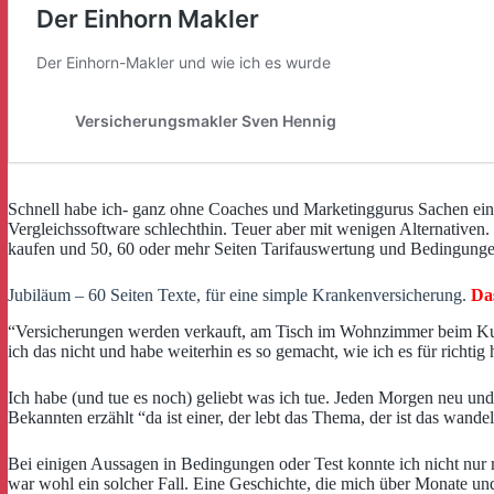
Schnell habe ich- ganz ohne Coaches und Marketinggurus Sachen einfa
Vergleichssoftware schlechthin. Teuer aber mit wenigen Alternativen.
kaufen und 50, 60 oder mehr Seiten Tarifauswertung und Bedingungen
Jubiläum – 60 Seiten Texte, für eine simple Krankenversicherung.
Das
“Versicherungen werden verkauft, am Tisch im Wohnzimmer beim Kund
ich das nicht und habe weiterhin es so gemacht, wie ich es für richti
Ich habe (und tue es noch) geliebt was ich tue. Jeden Morgen neu 
Bekannten erzählt “da ist einer, der lebt das Thema, der ist das wan
Bei einigen Aussagen in Bedingungen oder Test konnte ich nicht nur
war wohl ein solcher Fall. Eine Geschichte, die mich über Monate und