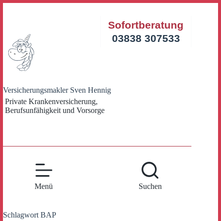
Zum
Inhalt
Sofortberatung
springen
03838 307533
Versicherungsmakler Sven Hennig
Private Krankenversicherung,
Berufsunfähigkeit und Vorsorge
Menü
Suchen
Schlagwort
BAP