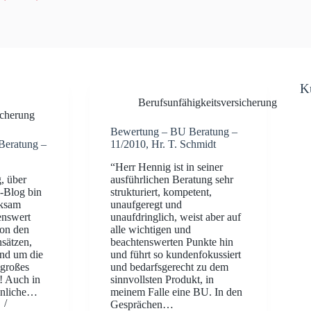
K
Berufsunfähigkeitsversicherung
cherung
Bewertung – BU Beratung –
Beratung –
11/2010, Hr. T. Schmidt
“Herr Hennig ist in seiner
, über
ausführlichen Beratung sehr
s-Blog bin
strukturiert, kompetent,
rksam
unaufgeregt und
nswert
unaufdringlich, weist aber auf
von den
alle wichtigen und
sätzen,
beachtenswerten Punkte hin
und um die
und führt so kundenfokussiert
 großes
und bedarfsgerecht zu dem
e! Auch in
sinnvollsten Produkt, in
önliche…
meinem Falle eine BU. In den
Gesprächen…