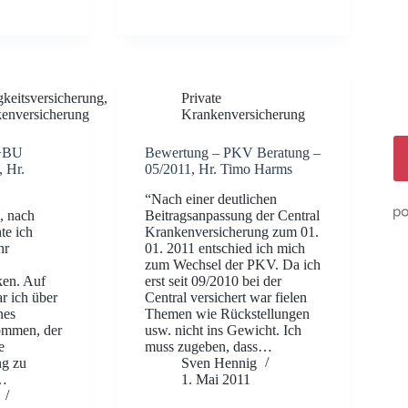
gkeitsversicherung
,
Private
kenversicherung
Krankenversicherung
+BU
Bewertung – PKV Beratung –
, Hr.
05/2011, Hr. Timo Harms
“Nach einer deutlichen
, nach
Beitragsanpassung der Central
te ich
Krankenversicherung zum 01.
hr
01. 2011 entschied ich mich
zum Wechsel der PKV. Da ich
en. Auf
erst seit 09/2010 bei der
 ich über
Central versichert war fielen
nes
Themen wie Rückstellungen
ommen, der
usw. nicht ins Gewicht. Ich
e
muss zugeben, dass…
ng zu
Sven Hennig
d…
1. Mai 2011