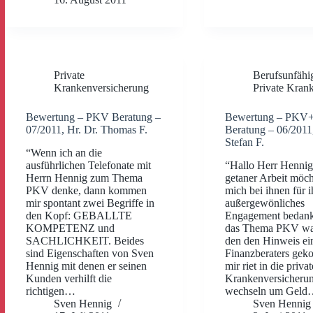
Private
Berufsunfähi
Krankenversicherung
Private Kran
Bewertung – PKV Beratung –
Bewertung – PKV
07/2011, Hr. Dr. Thomas F.
Beratung – 06/2011
Stefan F.
“Wenn ich an die
ausführlichen Telefonate mit
“Hallo Herr Hennig
Herrn Hennig zum Thema
getaner Arbeit möch
PKV denke, dann kommen
mich bei ihnen für i
mir spontant zwei Begriffe in
außergewönliches
den Kopf: GEBALLTE
Engagement bedank
KOMPETENZ und
das Thema PKV war
SACHLICHKEIT. Beides
den den Hinweis ei
sind Eigenschaften von Sven
Finanzberaters gek
Hennig mit denen er seinen
mir riet in die privat
Kunden verhilft die
Krankenversicheru
richtigen…
wechseln um Gel
Sven Hennig
Sven Hennig