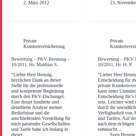
2. März 2012
23. Novembe
Private
Private
Krankenversicherung
Krankenversi
Bewertung – PKV Beratung –
Bewertung – PKV 
10/2011, Hr. Matthias S.
10/2011, Hr. H. P.
“Lieber Herr Hennig,
“Lieber Herr Hennig
herzlichen Dank an dieser
Entscheidung für die
Stelle für die professionelle
private Krankenver
und kompetente Begleitung
kann unter Umständ
durch den PKV-Dschungel.
Entscheidung für’s
Eine derart fundierte und
sein. Leichter wird s
detaillierte Analyse meiner
durch die unendlich
Bedürfnisse und die
Verfügbarkeit von 
anschließenden Vorstellung für
und Tarifen. Auf de
mich passender Gesellschaften
nach dem richtigen 
und Tarife habe ich bislang in
enttäuscht…
dieser…
Sven Hennig