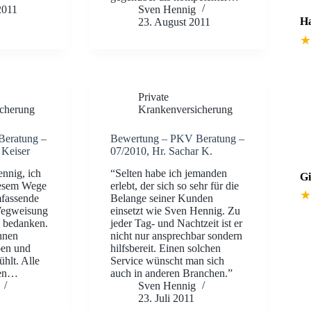
2011
Sven Hennig
Ha
23. August 2011
★
Private
cherung
Krankenversicherung
Beratung –
Bewertung – PKV Beratung –
 Keiser
07/2010, Hr. Sachar K.
nnig, ich
“Selten habe ich jemanden
Gi
iesem Wege
erlebt, der sich so sehr für die
★
mfassende
Belange seiner Kunden
Wegweisung
einsetzt wie Sven Hennig. Zu
 bedanken.
jeder Tag- und Nachtzeit ist er
hnen
nicht nur ansprechbar sondern
ben und
hilfsbereit. Einen solchen
ühlt. Alle
Service wünscht man sich
gen…
auch in anderen Branchen.”
Sven Hennig
23. Juli 2011