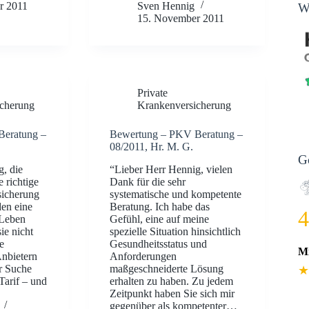
r 2011
Sven Hennig
W
15. November 2011
Private
cherung
Krankenversicherung
Beratung –
Bewertung – PKV Beratung –
08/2011, Hr. M. G.
G
, die
“Lieber Herr Hennig, vielen
 richtige
Dank für die sehr
sicherung
systematische und kompetente
en eine
Beratung. Ich habe das
4
 Leben
Gefühl, eine auf meine
ie nicht
spezielle Situation hinsichtlich
e
Gesundheitsstatus und
Mi
Anbietern
Anforderungen
r Suche
maßgeschneiderte Lösung
★
Tarif – und
erhalten zu haben. Zu jedem
Zeitpunkt haben Sie sich mir
gegenüber als kompetenter…