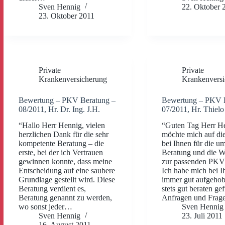
Sven Hennig
22. Oktober 
23. Oktober 2011
Private
Private
Krankenversicherung
Krankenversi
Bewertung – PKV Beratung –
Bewertung – PKV 
08/2011, Hr. Dr. Ing. J.H.
07/2011, Hr. Thielo
“Hallo Herr Hennig, vielen
“Guten Tag Herr He
herzlichen Dank für die sehr
möchte mich auf d
kompetente Beratung – die
bei Ihnen für die u
erste, bei der ich Vertrauen
Beratung und die 
gewinnen konnte, dass meine
zur passenden PKV
Entscheidung auf eine saubere
Ich habe mich bei I
Grundlage gestellt wird. Diese
immer gut aufgeho
Beratung verdient es,
stets gut beraten gef
Beratung genannt zu werden,
Anfragen und Fra
wo sonst jeder…
Sven Hennig
Sven Hennig
23. Juli 2011
16. August 2011