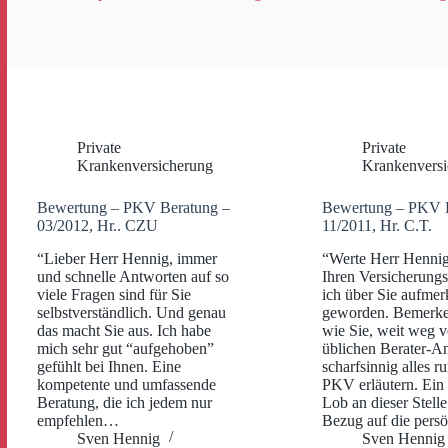
Private
Private
Krankenversicherung
Krankenversi
Bewertung – PKV Beratung –
Bewertung – PKV 
03/2012, Hr.. CZU
11/2011, Hr. C.T.
“Lieber Herr Hennig, immer
“Werte Herr Hennig
und schnelle Antworten auf so
Ihren Versicherung
viele Fragen sind für Sie
ich über Sie aufme
selbstverständlich. Und genau
geworden. Bemerke
das macht Sie aus. Ich habe
wie Sie, weit weg 
mich sehr gut “aufgehoben”
üblichen Berater-An
gefühlt bei Ihnen. Eine
scharfsinnig alles r
kompetente und umfassende
PKV erläutern. Ein
Beratung, die ich jedem nur
Lob an dieser Stell
empfehlen…
Bezug auf die pers
Sven Hennig
Sven Hennig