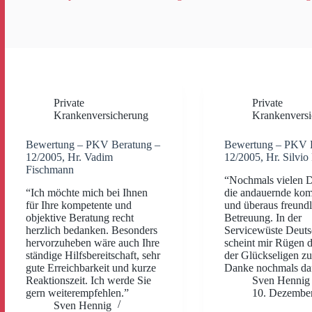
Private
Private
Krankenversicherung
Krankenversi
Bewertung – PKV Beratung –
Bewertung – PKV 
12/2005, Hr. Vadim
12/2005, Hr. Silvi
Fischmann
“Nochmals vielen D
“Ich möchte mich bei Ihnen
die andauernde kom
für Ihre kompetente und
und überaus freundl
objektive Beratung recht
Betreuung. In der
herzlich bedanken. Besonders
Servicewüste Deuts
hervorzuheben wäre auch Ihre
scheint mir Rügen d
ständige Hilfsbereitschaft, sehr
der Glückseligen zu
gute Erreichbarkeit und kurze
Danke nochmals daf
Reaktionszeit. Ich werde Sie
Sven Hennig
gern weiterempfehlen.”
10. Dezembe
Sven Hennig