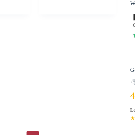
W
G
4
L
★