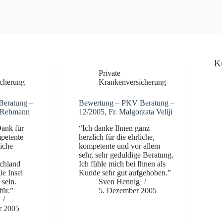
K
Private
cherung
Krankenversicherung
Beratung –
Bewertung – PKV Beratung –
o Rebmann
12/2005, Fr. Malgorzata Veliji
ank für
“Ich danke Ihnen ganz
petente
herzlich für die ehrliche,
iche
kompetente und vor allem
sehr, sehr geduldige Beratung.
chland
Ich fühle mich bei Ihnen als
ie Insel
Kunde sehr gut aufgehoben.”
 sein.
Sven Hennig
ür.”
5. Dezember 2005
r 2005