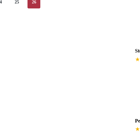
4
25
26
St
★
Pe
★