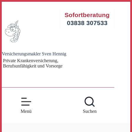
Zum
Inhalt
Sofortberatung
springen
03838 307533
Versicherungsmakler Sven Hennig
Private Krankenversicherung,
Berufsunfähigkeit und Vorsorge
Menü
Suchen