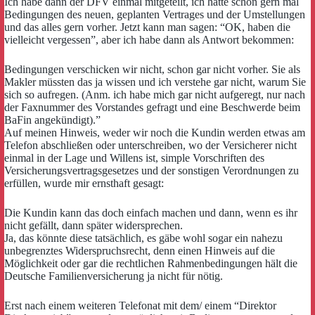
Ich habe dann der DFV einmal mitgeteilt, ich hätte schon gern mal
Bedingungen des neuen, geplanten Vertrages und der Umstellungen
und das alles gern vorher. Jetzt kann man sagen: “OK, haben die
vielleicht vergessen”, aber ich habe dann als Antwort bekommen:
Bedingungen verschicken wir nicht, schon gar nicht vorher. Sie als
Makler müssten das ja wissen und ich verstehe gar nicht, warum Sie
sich so aufregen. (Anm. ich habe mich gar nicht aufgeregt, nur nach
der Faxnummer des Vorstandes gefragt und eine Beschwerde beim
BaFin angekündigt).”
Auf meinen Hinweis, weder wir noch die Kundin werden etwas am
Telefon abschließen oder unterschreiben, wo der Versicherer nicht
einmal in der Lage und Willens ist, simple Vorschriften des
Versicherungsvertragsgesetzes und der sonstigen Verordnungen zu
erfüllen, wurde mir ernst
haft gesagt:
Die Kundin kann das doch einfach machen und dann, wenn es ihr
nicht gefällt, dann später widersprechen.
Ja, das könnte diese tatsächlich, es gäbe wohl sogar ein nahezu
unbegrenztes Widerspruchsrecht, denn einen Hinweis auf die
Möglichkeit oder gar die rechtlichen Rahmenbedingungen hält die
Deutsche Familienversicherung ja nicht für nötig.
Erst nach einem weiteren Telefonat mit dem/ einem “Direktor