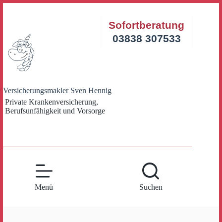
Zum
Inhalt
Sofortberatung
springen
03838 307533
Versicherungsmakler Sven Hennig
Private Krankenversicherung,
Berufsunfähigkeit und Vorsorge
Menü
Suchen