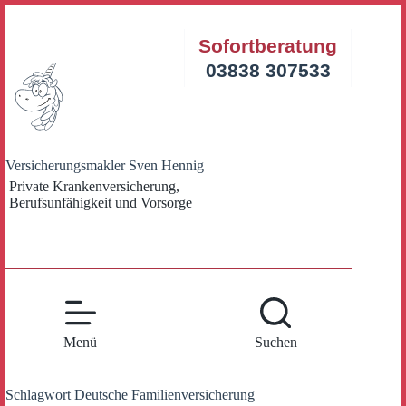
Zum
Inhalt
Sofortberatung
springen
03838 307533
Versicherungsmakler Sven Hennig
Private Krankenversicherung,
Berufsunfähigkeit und Vorsorge
Menü
Suchen
Schlagwort
Deutsche Familienversicherung