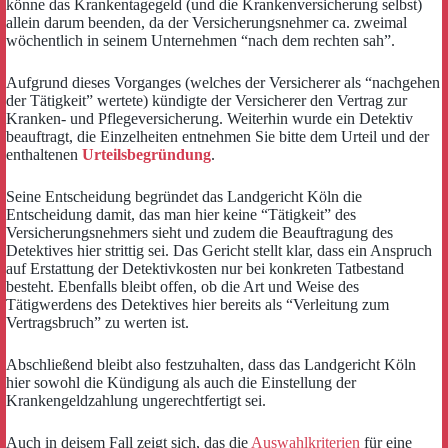
könne das Krankentagegeld (und die Krankenversicherung selbst)
allein darum beenden, da der Versicherungsnehmer ca. zweimal
wöchentlich in seinem Unternehmen “nach dem rechten sah”.
Aufgrund dieses Vorganges (welches der Versicherer als “nachgehen
der Tätigkeit” wertete) kündigte der Versicherer den Vertrag zur
Kranken- und Pflegeversicherung. Weiterhin wurde ein Detektiv
beauftragt, die Einzelheiten entnehmen Sie bitte dem Urteil und der
enthaltenen
Urteilsbegründung
.
Seine Entscheidung begründet das Landgericht Köln die
Entscheidung damit, das man hier keine “Tätigkeit” des
Versicherungsnehmers sieht und zudem die Beauftragung des
Detektives hier strittig sei. Das Gericht stellt klar, dass ein Anspruch
auf Erstattung der Detektivkosten nur bei konkreten Tatbestand
besteht. Ebenfalls bleibt offen, ob die Art und Weise des
Tätigwerdens des Detektives hier bereits als “Verleitung zum
Vertragsbruch” zu werten ist.
Abschließend bleibt also festzuhalten, dass das Landgericht Köln
hier sowohl die Kündigung als auch die Einstellung der
Krankengeldzahlung ungerechtfertigt sei.
Auch in deisem Fall zeigt sich, das die
Auswahlkriterien
für eine