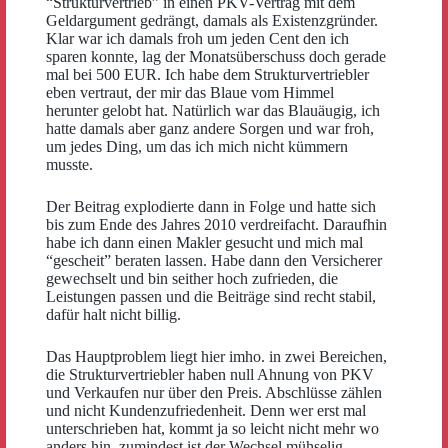
“Strukturvertrieb” in einen PKV-Vertrag mit dem
Geldargument gedrängt, damals als Existenzgründer.
Klar war ich damals froh um jeden Cent den ich
sparen konnte, lag der Monatsüberschuss doch gerade
mal bei 500 EUR. Ich habe dem Strukturvertriebler
eben vertraut, der mir das Blaue vom Himmel
herunter gelobt hat. Natürlich war das Blauäugig, ich
hatte damals aber ganz andere Sorgen und war froh,
um jedes Ding, um das ich mich nicht kümmern
musste.
Der Beitrag explodierte dann in Folge und hatte sich
bis zum Ende des Jahres 2010 verdreifacht. Daraufhin
habe ich dann einen Makler gesucht und mich mal
“gescheit” beraten lassen. Habe dann den Versicherer
gewechselt und bin seither hoch zufrieden, die
Leistungen passen und die Beiträge sind recht stabil,
dafür halt nicht billig.
Das Hauptproblem liegt hier imho. in zwei Bereichen,
die Strukturvertriebler haben null Ahnung von PKV
und Verkaufen nur über den Preis. Abschlüsse zählen
und nicht Kundenzufriedenheit. Denn wer erst mal
unterschrieben hat, kommt ja so leicht nicht mehr wo
anders hin, zumindest ist der Wechsel mühselig