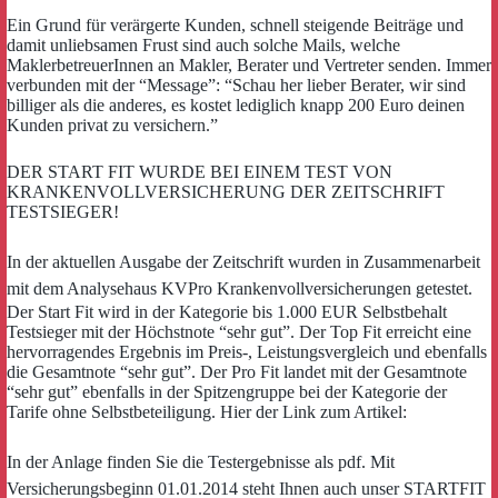
Ein Grund für verärgerte Kunden, schnell steigende Beiträge und
damit unliebsamen Frust sind auch solche Mails, welche
MaklerbetreuerInnen an Makler, Berater und Vertreter senden. Immer
verbunden mit der “Message”: “Schau her lieber Berater, wir sind
billiger als die anderes, es kostet lediglich knapp 200 Euro deinen
Kunden privat zu versichern.”
DER START FIT WURDE BEI EINEM TEST VON
KRANKENVOLLVERSICHERUNG DER ZEITSCHRIFT
TESTSIEGER!
In der aktuellen Ausgabe der Zeitschrift wurden in Zusammenarbeit
mit
dem Analysehaus KVPro Krankenvollversicherungen getestet.
Der Start Fit wird in der Kategorie bis 1.000 EUR Selbstbehalt
Testsieger mit der Höchstnote “sehr gut”. Der Top Fit erreicht eine
hervorragendes Ergebnis im Preis-, Leistungsvergleich und ebenfalls
die Gesamtnote “sehr gut”. Der Pro Fit landet mit der Gesamtnote
“sehr gut” ebenfalls in der Spitzengruppe bei der Kategorie der
Tarife ohne Selbstbeteiligung. Hier der Link zum Artikel:
In der Anlage finden Sie die Testergebnisse als pdf.
Mit
Versicherungsbeginn 01.01.2014 steht Ihnen auch unser STARTFIT