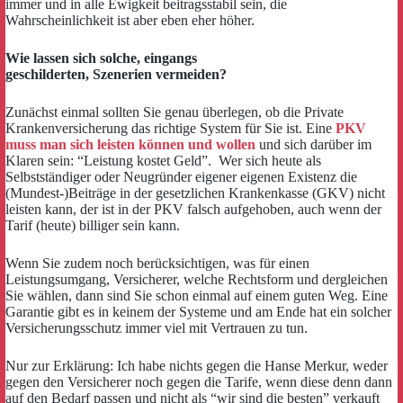
immer und in alle Ewigkeit beitragsstabil sein, die
Wahrscheinlichkeit ist aber eben eher höher.
Wie lassen sich solche, eingangs
geschilderten, Szenerien vermeiden?
Zunächst einmal sollten Sie genau überlegen, ob die Private
Krankenversicherung das richtige System für Sie ist. Eine
PKV
muss man sich leisten können und wollen
und sich darüber im
Klaren sein: “Leistung kostet Geld”. Wer sich heute als
Selbstständiger oder Neugründer eigener eigenen Existenz die
(Mundest-)Beiträge in der gesetzlichen Krankenkasse (GKV) nicht
leisten kann, der ist in der PKV falsch aufgehoben, auch wenn der
Tarif (heute) billiger sein kann.
Wenn Sie zudem noch berücksichtigen, was für einen
Leistungsumgang, Versicherer, welche Rechtsform und dergleichen
Sie wählen, dann sind Sie schon einmal auf einem guten Weg. Eine
Garantie gibt es in keinem der Systeme und am Ende hat ein solcher
Versicherungsschutz immer viel mit Vertrauen zu tun.
Nur zur Erklärung: Ich habe nichts gegen die Hanse Merkur, weder
gegen den Versicherer noch gegen die Tarife, wenn diese denn dann
auf den Bedarf passen und nicht als “wir sind die besten” verkauft