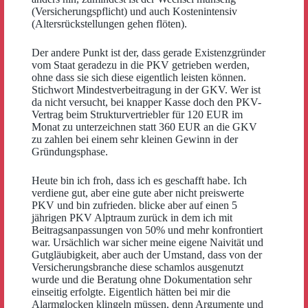
(Versicherungspflicht) und auch Kostenintensiv
(Altersrückstellungen gehen flöten).
Der andere Punkt ist der, dass gerade Existenzgründer
vom Staat geradezu in die PKV getrieben werden,
ohne dass sie sich diese eigentlich leisten können.
Stichwort Mindestverbeitragung in der GKV. Wer ist
da nicht versucht, bei knapper Kasse doch den PKV-
Vertrag beim Strukturvertriebler für 120 EUR im
Monat zu unterzeichnen statt 360 EUR an die GKV
zu zahlen bei einem sehr kleinen Gewinn in der
Gründungsphase.
Heute bin ich froh, dass ich es geschafft habe. Ich
verdiene gut, aber eine gute aber nicht preiswerte
PKV und bin zufrieden. blicke aber auf einen 5
jährigen PKV Alptraum zurück in dem ich mit
Beitragsanpassungen von 50% und mehr konfrontiert
war. Ursächlich war sicher meine eigene Naivität und
Gutgläubigkeit, aber auch der Umstand, dass von der
Versicherungsbranche diese schamlos ausgenutzt
wurde und die Beratung ohne Dokumentation sehr
einseitig erfolgte. Eigentlich hätten bei mir die
Alarmglocken klingeln müssen, denn Argumente und