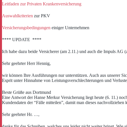
Leitfaden zur Privaten Krankenversicherung
Auswahlkriterien
zur PKV
Versicherungsbedingungen
einiger Unternehmen
**** UPDATE ****
Ich habe dazu beide Versicherer (am 2.11.) und auch die Impuls AG (
Sehr geehrter Herr Hennig,
wir können Ihre Ausführungen nur unterstützen. Auch aus unserer Sic
Esprit unter Hinnahme von Leistungsverschlechterungen und Verluste
Beste Grüße aus Dortmund
Eine Antwort der Hanse Merkur Versicherung liegt heute (6. 11.) noch
Kundendaten der “Fälle mitteilen”, damit man dieses nachvollziehen k
Sehr geehrter Hr. …,
danke für das Schreiben, welches uns leider nicht weiter bringt. Wie 