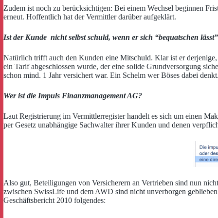
Zudem ist noch zu berücksichtigen: Bei einem Wechsel beginnen Fri
erneut. Hoffentlich hat der Vermittler darüber aufgeklärt.
Ist der Kunde nicht selbst schuld, wenn er sich “bequatschen lässt
Natürlich trifft auch den Kunden eine Mitschuld. Klar ist er derjen
ein Tarif abgeschlossen wurde, der eine solide Grundversorgung siche
schon mind. 1 Jahr versichert war. Ein Schelm wer Böses dabei denkt
Wer ist die Impuls Finanzmanagement AG?
Laut Registrierung im Vermittlerregister handelt es sich um einen Mak
per Gesetz unabhängige Sachwalter ihrer Kunden und denen verpflich
Also gut, Beteiligungen von Versicherern an Vertrieben sind nun nic
zwischen SwissLife und dem AWD sind nicht unverborgen geblieben. D
Geschäftsbericht 2010 folgendes: