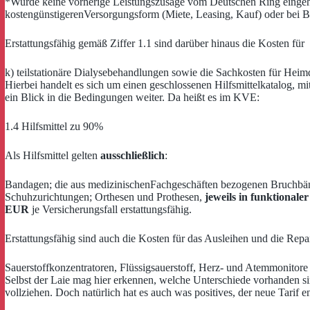
*Wurde keine vorherige Leistungszusage vom Deutschen Ring eingeho
kostengünstigerenVersorgungsform (Miete, Leasing, Kauf) oder bei B
Erstattungsfähig gemäß Ziffer 1.1 sind darüber hinaus die Kosten für
k) teilstationäre Dialysebehandlungen sowie die Sachkosten für Heimd
Hierbei handelt es sich um einen geschlossenen Hilfsmittelkatalog, m
ein Blick in die Bedingungen weiter. Da heißt es im KVE:
1.4 Hilfsmittel zu 90%
Als Hilfsmittel gelten
ausschließlich
:
Bandagen; die aus medizinischenFachgeschäften bezogenen Bruchbä
Schuhzurichtungen; Orthesen und Prothesen,
jeweils in funktional
EUR
je Versicherungsfall erstattungsfähig.
Erstattungsfähig sind auch die Kosten für das Ausleihen und die Repara
Sauerstoffkonzentratoren, Flüssigsauerstoff, Herz- und Atemmonitore
Selbst der Laie mag hier erkennen, welche Unterschiede vorhanden sin
vollziehen. Doch natürlich hat es auch was positives, der neue Tarif e