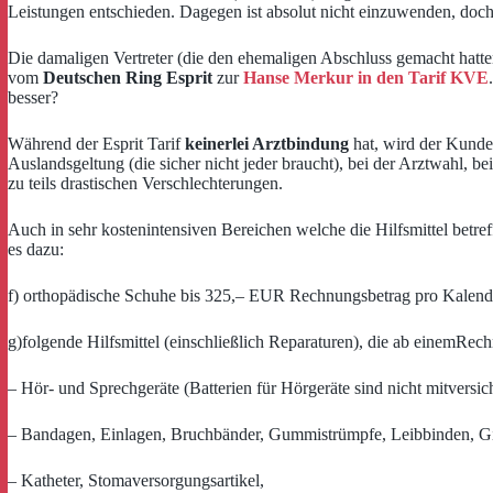
Leistungen entschieden. Dagegen ist absolut nicht einzuwenden, doch 
Die damaligen Vertreter (die den ehemaligen Abschluss gemacht hatten
vom
Deutschen Ring Esprit
zur
Hanse Merkur in den Tarif KVE
besser?
Während der Esprit Tarif
keinerlei Arztbindung
hat, wird der Kunde
Auslandsgeltung (die sicher nicht jeder braucht), bei der Arztwahl, 
zu teils drastischen Verschlechterungen.
Auch in sehr kostenintensiven Bereichen welche die Hilfsmittel betre
es dazu:
f) orthopädische Schuhe bis 325,– EUR Rechnungsbetrag pro Kalend
g)folgende Hilfsmittel (einschließlich Reparaturen), die ab einemR
– Hör- und Sprechgeräte (Batterien für Hörgeräte sind nicht mitversich
– Bandagen, Einlagen, Bruchbänder, Gummistrümpfe, Leibbinden, Gi
– Katheter, Stomaversorgungsartikel,