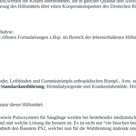
lt,werden die Kosten übernommen, die in gleicher Qualität und Ausf
ezug des Hilfsmittels über einen Kooperationspartner des Deutschen R
ialyse.
it offenen Formulierungen z.Bsp. im Bereich der lebenserhaltenen Hilfs
nder, Leibbinden und Gummistrümpfe,orthopädischen Rumpf-, Arm- und
er Standardausführung
; Heimdialysegeräte und Krankenfahrstühle. Hö
tur dieser Hilfsmittel.
 sowie Pulsoxymeter für Säuglinge werden bei bestehender medizinisch
d und welche Lösung die bessere ist. Es ist nicht nur “ein bisschen be
nthielt den Baustein PS2, welcher nun für die Wahlleistung stationär un