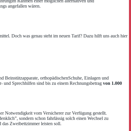
ührungim Rahmen einer möglichen alternativen und
ings angefallen wären.
mittel. Doch was genau steht im neuen Tarif? Dazu hilft uns auch hier
 Beinstützapparate, orthopädischenSchuhe, Einlagen und
r- und Sprechhilfen sind bis zu einem Rechnungsbetrag
von 1.000
er Notwendigkeit vom Versicherer zur Verfügung gestellt.
denklich”, sondern schon fahrlässig solch einen Wechsel zu
d das Zweibettzimmer leisten soll.