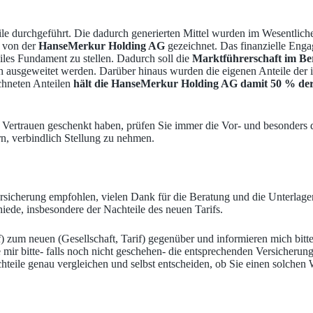
e durchgeführt. Die dadurch generierten Mittel wurden im Wesentlichen 
 von der
HanseMerkur Holding AG
gezeichnet. Das finanzielle En
les Fundament zu stellen. Dadurch soll die
Marktführerschaft im Be
lich ausgeweitet werden. Darüber hinaus wurden die eigenen Anteile
chneten Anteilen
hält die HanseMerkur Holding AG damit 50 % der
Vertrauen geschenkt haben, prüfen Sie immer die Vor- und besonders di
dern, verbindlich Stellung zu nehmen.
icherung empfohlen, vielen Dank für die Beratung und die Unterlagen.
hiede, insbesondere der Nachteile des neuen Tarifs.
Tarif) zum neuen (Gesellschaft, Tarif) gegenüber und informieren mich bi
 mir bitte- falls noch nicht geschehen- die entsprechenden Versicheru
eile genau vergleichen und selbst entscheiden, ob Sie einen solchen