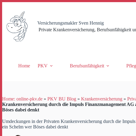
Zum
Inhalt
springen
Versicherungsmakler Sven Hennig
Private Krankenversicherung, Berufsunfähigkeit u
Home
PKV
Berufsunfähigkeit
Pfle
Home: online-pkv.de
»
PKV BU Blog
»
Krankenversicherung
»
Priv
Krankenversicherung durch die Impuls Finanzmanagement AG a
Böses dabei denkt
Umdeckungen in der Privaten Krankenversicherung durch die Impul
ein Schelm wer Böses dabei denkt