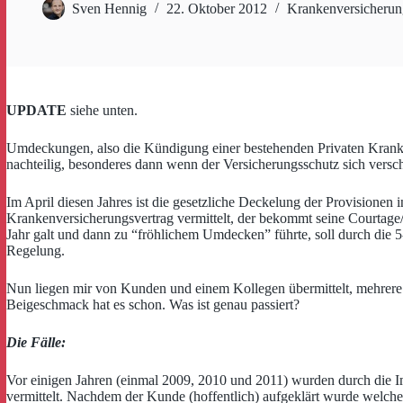
Sven Hennig
22. Oktober 2012
Krankenversicherun
UPDATE
siehe unten.
Umdeckungen, also die Kündigung einer bestehenden Privaten Krankenv
nachteilig, besonderes dann wenn der Versicherungsschutz sich versc
Im April diesen Jahres ist die gesetzliche Deckelung der Provisionen 
Krankenversicherungsvertrag vermittelt, der bekommt seine Courtage/ P
Jahr galt und dann zu “fröhlichem Umdecken” führte, soll durch die 5-
Regelung.
Nun liegen mir von Kunden und einem Kollegen übermittelt, mehrere Fäl
Beigeschmack hat es schon. Was ist genau passiert?
Die Fälle:
Vor einigen Jahren (einmal 2009, 2010 und 2011) wurden durch di
vermittelt. Nachdem der Kunde (hoffentlich) aufgeklärt wurde welche L