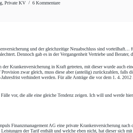
g
,
Private KV
6 Kommentare
ersicherung und der gleichzeitige Neuabschluss sind vorteilhaft… für
hlechtert. Dennoch gab es in der Vergangenheit Vertriebe und Berater,
in der Krankenversicherung in Kraft getreten, mit dieser wurde auch ei
rovision zwar gleich, muss diese aber (anteilig) zurückzahlen, falls d
Jahresfrist verhindert werden. Für alle Anträge die vor dem 1. 4. 2012
le vor, die alle eine gleiche Tendenz zeigen. Ich will und werde hier 
e Impuls Finanzmanagement AG eine private Krankenversicherung nac
eistungen der Tarif enthält und welche eben nicht, hat dieser sich mit 