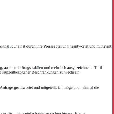
nal Iduna hat durch ihre Presseabteilung geantwortet und mitgeteilt:
g, aus dem beitragsstabilen und mehrfach ausgezeichneten Tarif
nd laufzeitbezogener Beschränkungen zu wechseln.
 Anfrage geantwortet und mitgeteilt, ich möge doch einmal die
e es für Impuls einfach sein zu recherchieren, da eine