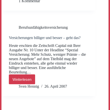
1 Kommentar
Hindernis
für
jede
PKV?
Berufsunfähigkeitsversicherung
Versicherungen billiger und besser – geht das?
Heute erschien die Zeitschrift Capital mit Ihrer
Ausgabe Nr. 10 Unter der Headline “Spezial
Versicherung: Mehr Schutz, weniger Prämie – die
neuen Angebote” auf dem Titelbild mag der
Eindruck entstehen, alle gehe einmal wieder
billiger und besser. Eine ausführliche
Beurteilung…
Weiterlesen
Versicherungen
billiger
Sven Hennig
26. April 2007
und
besser
–
geht
das?