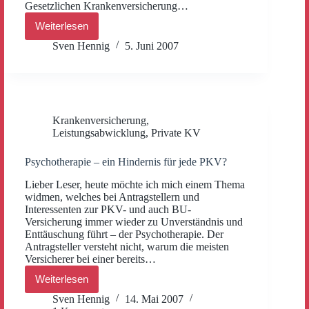
Gesetzlichen Krankenversicherung…
Weiterlesen
Leistungen
bei
Sven Hennig
5. Juni 2007
künstlicher
Befruchtung
(in
der
GKV
vs.
Krankenversicherung
,
PKV)
Leistungsabwicklung
,
Private KV
Psychotherapie – ein Hindernis für jede PKV?
Lieber Leser, heute möchte ich mich einem Thema
widmen, welches bei Antragstellern und
Interessenten zur PKV- und auch BU-
Versicherung immer wieder zu Unverständnis und
Enttäuschung führt – der Psychotherapie. Der
Antragsteller versteht nicht, warum die meisten
Versicherer bei einer bereits…
Weiterlesen
Psychotherapie
–
Sven Hennig
14. Mai 2007
ein