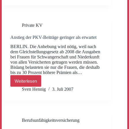
–
Komfort
nur
im
Prospekt?
Private KV
Anstieg der PKV-Beiträge geringer als erwartet
BERLIN. Die Anhebung wird nötig, weil nach
dem Gleichstellungsgesetz ab 2008 die Ausgaben
bei Frauen für Schwangerschaft und Niederkunft
von allen Versicherten getragen werden müssen.
Bislang belasteten sie nur die Frauen, die deshalb
bis zu 30 Prozent höhere Prämien als…
Weiterlesen
Anstieg
der
Sven Hennig
3. Juli 2007
PKV-
Beiträge
geringer
als
erwartet
Berufsunfähigkeitsversicherung