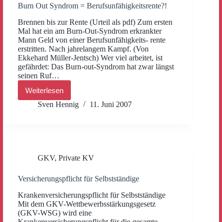
Burn Out Syndrom = Berufsunfähigkeitsrente?!
Brennen bis zur Rente (Urteil als pdf) Zum ersten
Mal hat ein am Burn-Out-Syndrom erkrankter
Mann Geld von einer Berufsunfähigkeits- rente
erstritten. Nach jahrelangem Kampf. (Von
Ekkehard Müller-Jentsch) Wer viel arbeitet, ist
gefährdet: Das Burn-out-Syndrom hat zwar längst
seinen Ruf…
Weiterlesen
Burn
Out
Sven Hennig
11. Juni 2007
Syndrom
=
Berufsunfähigkeitsrente?!
GKV
,
Private KV
Versicherungspflicht für Selbstständige
Krankenversicherungspflicht für Selbstständige
Mit dem GKV-Wettbewerbsstärkungsgesetz
(GKV-WSG) wird eine
Krankenversicherungspflicht für die gesamte