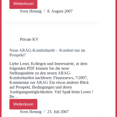
Weiterlesen
Berufsunfähigkeit-
Bericht
Sven Hennig
8. August 2007
in
Plusminus
Private KV
Neue ARAG-Komforttarife – Komfort nur im
Prospekt?
Liebe Leser, Kollegen und Interessierte, in dem
folgenden PDF können Sie die neue
Stellungnahme zu den neuen ARAG-
Komforttarifen nachlesen: Finanznews, 7/2007,
Kommentar zur ARAG Ein etwas anderer Blick
auf Prospekt, Bedingungen und deren
Auslegungsmöglichkeiten. Viel Spaß beim Lesen !
Ihr…
Weiterlesen
Neue
ARAG-
Sven Hennig
23. Juli 2007
Komforttarife