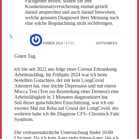
Fachgebiet treffen, sollten Sie ihre
Krankenzusatzversicherung einmal gezielt
darauf ansprechen und auch darauf hinweisen,
welche genauen Diagnosen ihrer Meinung nach
eine solche Begutachtung nicht rechtfertigen.
Ines
29. NOVEMBER 2024 / 17:15
ANTWORTEN
Guten Tag,
ich bin seit 2022 aus folge einer Corona Erkrankung
Arbeitsunfähig. Im Frühjahr 2024 war ich beim
bestellten Gutachten, der mir kein LongCovid
Attestiert hat, eine leichte Depression und mit einem
Mocca Test (Test zur Beurteilung einer Demenz) eine
Arbeitsfähigkeit in 3 Monaten diagnostiziert hat.
Seit dieser gutachtlichen Einschätzung, war ich ein
zweites Mal zur Reha auf Grund der LongCovid, des
weiteren habe ich die Diagnose CFS- Chronisch Fatic
Syndrom.
Die vertrauensärztliche Untersuchung findet 16:00
Uhr statt. Da ich kein Auto mehr fahren kann, bin ich