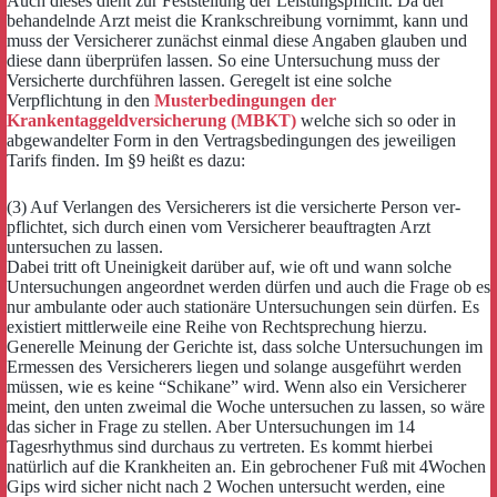
Auch dieses dient zur Feststellung der Leistungspflicht. Da der
behandelnde Arzt meist die Krankschreibung vornimmt, kann und
muss der Versicherer zunächst einmal diese Angaben glauben und
diese dann überprüfen lassen. So eine Untersuchung muss der
Versicherte durchführen lassen. Geregelt ist eine solche
Verpflichtung in den
Musterbedingungen der
Krankentaggeldversicherung (MBKT)
welche sich so oder in
abgewandelter Form in den Vertragsbedingungen des jeweiligen
Tarifs finden. Im §9 heißt es dazu:
(3) Auf Verlangen des Versicherers ist die versicherte Person ver-
pflichtet, sich durch einen vom Versicherer beauftragten Arzt
untersuchen zu lassen.
Dabei tritt oft Uneinigkeit darüber auf, wie oft und wann solche
Untersuchungen angeordnet werden dürfen und auch die Frage ob es
nur ambulante oder auch stationäre Untersuchungen sein dürfen. Es
existiert mittlerweile eine Reihe von Rechtsprechung hierzu.
Generelle Meinung der Gerichte ist, dass solche Untersuchungen im
Ermessen des Versicherers liegen und solange ausgeführt werden
müssen, wie es keine “Schikane” wird. Wenn also ein Versicherer
meint, den unten zweimal die Woche untersuchen zu lassen, so wäre
das sicher in Frage zu stellen. Aber Untersuchungen im 14
Tagesrhythmus sind durchaus zu vertreten. Es kommt hierbei
natürlich auf die Krankheiten an. Ein gebrochener Fuß mit 4Wochen
Gips wird sicher nicht nach 2 Wochen untersucht werden, eine