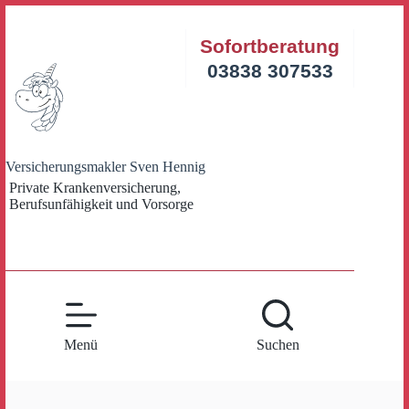
Zum
Inhalt
Sofortberatung
springen
03838 307533
Versicherungsmakler Sven Hennig
Private Krankenversicherung,
Berufsunfähigkeit und Vorsorge
Menü
Suchen