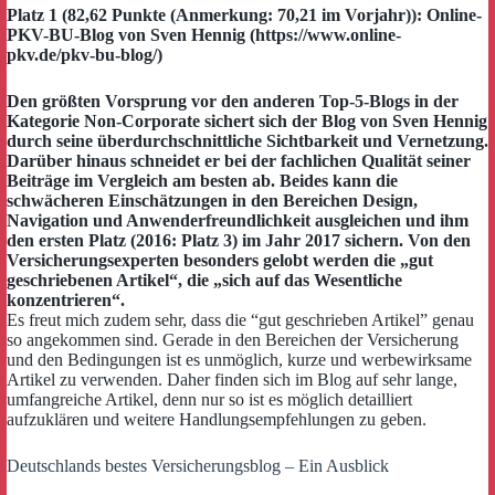
Platz 1 (82,62 Punkte (Anmerkung: 70,21 im Vorjahr)): Online-
PKV-BU-Blog von Sven Hennig (https://www.online-
pkv.de/pkv-bu-blog/)
Den größten Vorsprung vor den anderen Top-5-Blogs in der
Kategorie Non-Corporate sichert sich der Blog von Sven Hennig
durch seine überdurchschnittliche Sichtbarkeit und Vernetzung.
Darüber hinaus schneidet er bei der fachlichen Qualität seiner
Beiträge im Vergleich am besten ab. Beides kann die
schwächeren Einschätzungen in den Bereichen Design,
Navigation und Anwenderfreundlichkeit ausgleichen und ihm
den ersten Platz (2016: Platz 3) im Jahr 2017 sichern. Von den
Versicherungsexperten besonders gelobt werden die „gut
geschriebenen Artikel“, die „sich auf das Wesentliche
konzentrieren“.
Es freut mich zudem sehr, dass die “gut geschrieben Artikel” genau
so angekommen sind. Gerade in den Bereichen der Versicherung
und den Bedingungen ist es unmöglich, kurze und werbewirksame
Artikel zu verwenden. Daher finden sich im Blog auf sehr lange,
umfangreiche Artikel, denn nur so ist es möglich detailliert
aufzuklären und weitere Handlungsempfehlungen zu geben.
Deutschlands bestes Versicherungsblog – Ein Ausblick