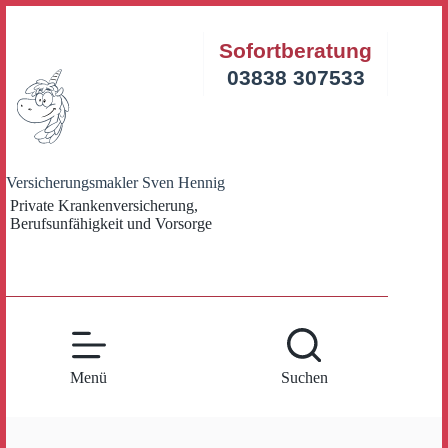
Zum
Inhalt
Sofortberatung
springen
03838 307533
Versicherungsmakler Sven Hennig
Private Krankenversicherung,
Berufsunfähigkeit und Vorsorge
Menü
Suchen