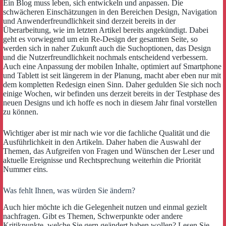
Ein Blog muss leben, sich entwickeln und anpassen. Die
schwächeren Einschätzungen in den Bereichen Design, Navigation
und Anwenderfreundlichkeit sind derzeit bereits in der
Überarbeitung, wie im letzten Artikel bereits angekündigt. Dabei
geht es vorwiegend um ein Re-Design der gesamten Seite, so
werden sich in naher Zukunft auch die Suchoptionen, das Design
und die Nutzerfreundlichkeit nochmals entscheidend verbessern.
Auch eine Anpassung der mobilen Inhalte, optimiert auf Smartphone
und Tablett ist seit längerem in der Planung, macht aber eben nur mit
dem kompletten Redesign einen Sinn. Daher gedulden Sie sich noch
einige Wochen, wir befinden uns derzeit bereits in der Testphase des
neuen Designs und ich hoffe es noch in diesem Jahr final vorstellen
zu können.
Wichtiger aber ist mir nach wie vor die fachliche Qualität und die
Ausführlichkeit in den Artikeln. Daher haben die Auswahl der
Themen, das Aufgreifen von Fragen und Wünschen der Leser und
aktuelle Ereignisse und Rechtsprechung weiterhin die Priorität
Nummer eins.
Was fehlt Ihnen, was würden Sie ändern?
Auch hier möchte ich die Gelegenheit nutzen und einmal gezielt
nachfragen. Gibt es Themen, Schwerpunkte oder andere
Kritikpunkte, welche Sie gern geändert haben wollen? Lesen Sie