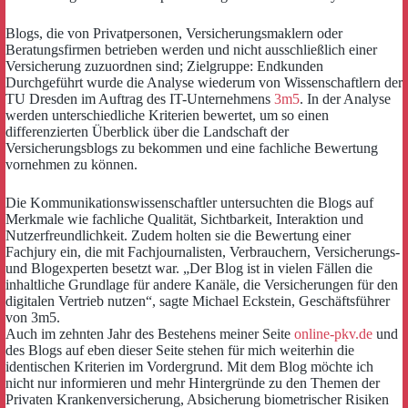
Blogs, die von Privatpersonen, Versicherungsmaklern oder
Beratungsfirmen betrieben werden und nicht ausschließlich einer
Versicherung zuzuordnen sind; Zielgruppe: Endkunden
Durchgeführt wurde die Analyse wiederum von Wissenschaftlern der
TU Dresden im Auftrag des IT-Unternehmens
3m5
. In der Analyse
werden unterschiedliche Kriterien bewertet, um so einen
differenzierten Überblick über die Landschaft der
Versicherungsblogs zu bekommen und eine fachliche Bewertung
vornehmen zu können.
Die Kommunikationswissenschaftler untersuchten die Blogs auf
Merkmale wie fachliche Qualität, Sichtbarkeit, Interaktion und
Nutzerfreundlichkeit. Zudem holten sie die Bewertung einer
Fachjury ein, die mit Fachjournalisten, Verbrauchern, Versicherungs-
und Blogexperten besetzt war. „Der Blog ist in vielen Fällen die
inhaltliche Grundlage für andere Kanäle, die Versicherungen für den
digitalen Vertrieb nutzen“, sagte Michael Eckstein, Geschäftsführer
von 3m5.
Auch im zehnten Jahr des Bestehens meiner Seite
online-pkv.de
und
des Blogs auf eben dieser Seite stehen für mich weiterhin die
identischen Kriterien im Vordergrund. Mit dem Blog möchte ich
nicht nur informieren und mehr Hintergründe zu den Themen der
Privaten Krankenversicherung, Absicherung biometrischer Risiken