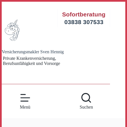
Zum
Inhalt
Sofortberatung
springen
03838 307533
Versicherungsmakler Sven Hennig
Private Krankenversicherung,
Berufsunfähigkeit und Vorsorge
Menü
Suchen