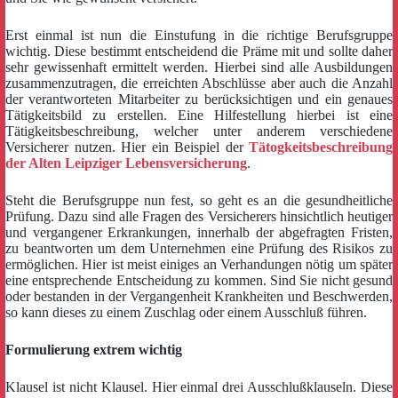
Erst einmal ist nun die Einstufung in die richtige Berufsgruppe
wichtig. Diese bestimmt entscheidend die Präme mit und sollte daher
sehr gewissenhaft ermittelt werden. Hierbei sind alle Ausbildungen
zusammenzutragen, die erreichten Abschlüsse aber auch die Anzahl
der verantworteten Mitarbeiter zu berücksichtigen und ein genaues
Tätigkeitsbild zu erstellen. Eine Hilfestellung hierbei ist eine
Tätigkeitsbeschreibung, welcher unter anderem verschiedene
Versicherer nutzen. Hier ein Beispiel der
Tätogkeitsbeschreibung
der Alten Leipziger Lebensversicherung
.
Steht die Berufsgruppe nun fest, so geht es an die gesundheitliche
Prüfung. Dazu sind alle Fragen des Versicherers hinsichtlich heutiger
und vergangener Erkrankungen, innerhalb der abgefragten Fristen,
zu beantworten um dem Unternehmen eine Prüfung des Risikos zu
ermöglichen. Hier ist meist einiges an Verhandungen nötig um später
eine entsprechende Entscheidung zu kommen. Sind Sie nicht gesund
oder bestanden in der Vergangenheit Krankheiten und Beschwerden,
so kann dieses zu einem Zuschlag oder einem Ausschluß führen.
Formulierung extrem wichtig
Klausel ist nicht Klausel. Hier einmal drei Ausschlußklauseln. Diese