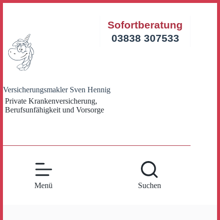
Zum
Inhalt
Sofortberatung
springen
03838 307533
Versicherungsmakler Sven Hennig
Private Krankenversicherung,
Berufsunfähigkeit und Vorsorge
Menü
Suchen