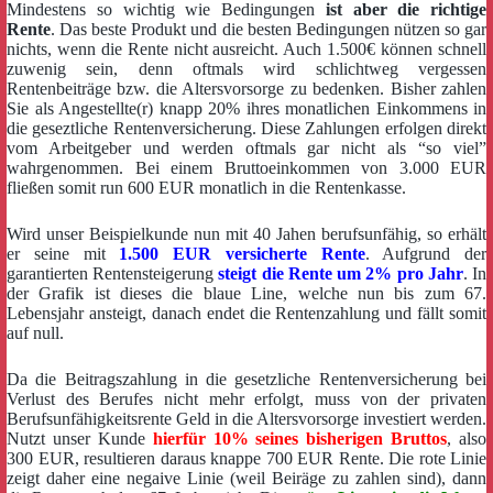
Mindestens so wichtig wie Bedingungen
ist aber die richtige
Rente
. Das beste Produkt und die besten Bedingungen nützen so gar
nichts, wenn die Rente nicht ausreicht. Auch 1.500€ können schnell
zuwenig sein, denn oftmals wird schlichtweg vergessen
Rentenbeiträge bzw. die Altersvorsorge zu bedenken. Bisher zahlen
Sie als Angestellte(r) knapp 20% ihres monatlichen Einkommens in
die geseztliche Rentenversicherung. Diese Zahlungen erfolgen direkt
vom Arbeitgeber und werden oftmals gar nicht als “so viel”
wahrgenommen. Bei einem Bruttoeinkommen von 3.000 EUR
fließen somit run 600 EUR monatlich in die Rentenkasse.
Wird unser Beispielkunde nun mit 40 Jahen berufsunfähig, so erhält
er seine mit
1.500 EUR versicherte Rente
. Aufgrund der
garantierten Rentensteigerung
steigt die Rente um 2% pro Jahr
. In
der Grafik ist dieses die blaue Line, welche nun bis zum 67.
Lebensjahr ansteigt, danach endet die Rentenzahlung und fällt somit
auf null.
Da die Beitragszahlung in die gesetzliche Rentenversicherung bei
Verlust des Berufes nicht mehr erfolgt, muss von der privaten
Berufsunfähigkeitsrente Geld in die Altersvorsorge investiert werden.
Nutzt unser Kunde
hierfür 10% seines bisherigen Bruttos
, also
300 EUR, resultieren daraus knappe 700 EUR Rente. Die rote Linie
zeigt daher eine negaive Linie (weil Beiräge zu zahlen sind), dann