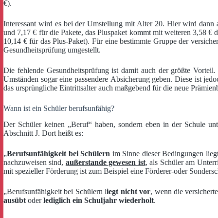
€).
Interessant wird es bei der Umstellung mit Alter 20. Hier wird dann
und 7,17 € für die Pakete, das Pluspaket kommt mit weiteren 3,58 € d
10,14 € für das Plus-Paket). Für eine bestimmte Gruppe der versich
Gesundheitsprüfung umgestellt.
Die fehlende Gesundheitsprüfung ist damit auch der größte Vorteil
Umständen sogar eine passendere Absicherung geben. Diese ist jed
das ursprüngliche Eintrittsalter auch maßgebend für die neue Prämienber
Wann ist ein Schüler berufsunfähig?
Der Schüler keinen „Beruf“ haben, sondern eben in der Schule unte
Abschnitt J. Dort heißt es:
„
Berufsunfähigkeit bei Schülern
im Sinne dieser Bedingungen liegt
nachzuweisen sind,
außerstande gewesen ist
, als Schüler am Unterr
mit spezieller Förderung ist zum Beispiel eine Förderer-oder Sondersc
„Berufsunfähigkeit bei Schülern l
iegt nicht vor
, wenn die versichert
ausübt
oder
lediglich ein Schuljahr wiederholt
.