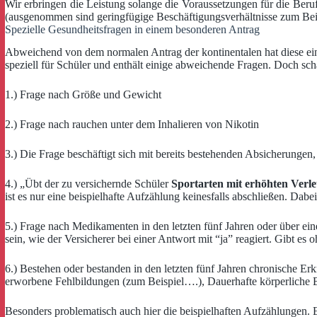
Wir erbringen die Leistung solange die Voraussetzungen für die Beruf
(ausgenommen sind geringfügige Beschäftigungsverhältnisse zum Beis
Spezielle Gesundheitsfragen in einem besonderen Antrag
Abweichend von dem normalen Antrag der kontinentalen hat diese ein
speziell für Schüler und enthält einige abweichende Fragen. Doch sch
1.) Frage nach Größe und Gewicht
2.) Frage nach rauchen unter dem Inhalieren von Nikotin
3.) Die Frage beschäftigt sich mit bereits bestehenden Absicherun
4.) „Übt der zu versichernde Schüler
Sportarten mit erhöhten Verle
ist es nur eine beispielhafte Aufzählung keinesfalls abschließen. Dabe
5.) Frage nach Medikamenten in den letzten fünf Jahren oder über ein
sein, wie der Versicherer bei einer Antwort mit “ja” reagiert. Gibt es
6.) Bestehen oder bestanden in den letzten fünf Jahren chronische E
erworbene Fehlbildungen (zum Beispiel….), Dauerhafte körperliche 
Besonders problematisch auch hier die beispielhaften Aufzählungen. El