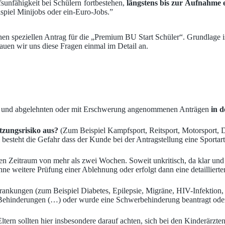
sunfähigkeit bei Schülern fortbestehen,
längstens bis zur Aufnahme e
piel Minijobs oder ein-Euro-Jobs.”
en speziellen Antrag für die „Premium BU Start Schüler“. Grundlage i
auen wir uns diese Fragen einmal im Detail an.
gen, und abgelehnten oder mit Erschwerung angenommenen Anträgen
in d
tzungsrisiko aus?
(Zum Beispiel Kampfsport, Reitsport, Motorsport, Do
i besteht die Gefahr dass der Kunde bei der Antragstellung eine Sportar
en Zeitraum von mehr als zwei Wochen. Soweit unkritisch, da klar und 
 ohne weitere Prüfung einer Ablehnung oder erfolgt dann eine detaillier
rkrankungen (zum Beispiel Diabetes, Epilepsie, Migräne, HIV-Infektion
Behinderungen (…) oder wurde eine Schwerbehinderung beantragt oder
tern sollten hier insbesondere darauf achten, sich bei den Kinderärzte