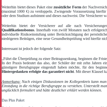
Weiterhin bietet dieses Paket eine
zusätzliche Form
der Nachversiche
(maximal 1000 €) zu verdoppeln. Zwingende Voraussetzung hierfür i
oder dem Studium aufnimmt und dieses nachweist. Die Versicherer wa
Weiterhin bietet der Versicherer auf alle nach Versicherun
Qualifikationsbonus
. Innerhalb von zwölf Monaten nach erfolgreich
individuelle Risikoeinstufung unter Berücksichtigung der persönlic
niedrigeren Beiträgen, eine neue Gesundheitsprüfung wird hierfür nich
Interessant ist jedoch der folgende Satz:
„Führt die Überprüfung zu einer Beitragssenkung, beginnen die Frist
In der Praxis bedeutet das also, der Schüler der mit zehn Jahren 
günstigere Berufsgruppe eingestuft haben möchte, für den beginn
Hintergedanken erfolgte das garantiert nicht
. Mit dieser Klausel
Anmerkung:
Nach einigen Diskussionen im Kollegenkreis kann man d
Einstufung in die richtige Berufsgruppe zu verstehen. Unterstellt ma
unglücklich formuliert und hätte deutlicher erklärt werden können.
Das Plus Paket