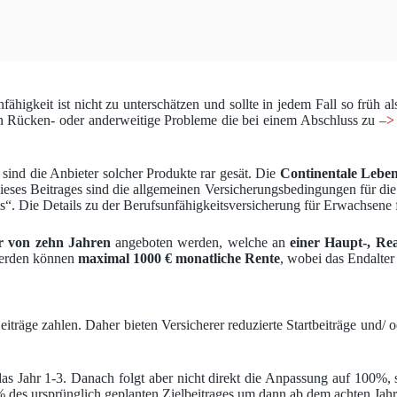
ähigkeit ist nicht zu unterschätzen und sollte in jedem Fall so früh 
en Rücken- oder anderweitige Probleme die bei einem Abschluss zu
–>
sind die Anbieter solcher Produkte rar gesät. Die
Continentale Leben
dieses Beitrages sind die allgemeinen Versicherungsbedingungen für di
“. Die Details zu der Berufsunfähigkeitsversicherung für Erwachsene f
r von zehn Jahren
angeboten werden, welche an
einer Haupt-, Re
 werden können
maximal 1000 € monatliche Rente
, wobei das Endalter 
iträge zahlen. Daher bieten Versicherer reduzierte Startbeiträge und/ od
r das Jahr 1-3. Danach folgt aber nicht direkt die Anpassung auf 100%, s
% des ursprünglich geplanten Zielbeitrages um dann ab dem achten Jahr