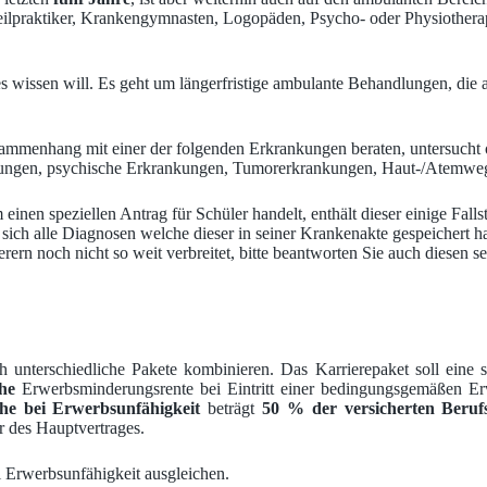
lpraktiker, Krankengymnasten, Logopäden, Psycho- oder Physiotherape
es wissen will. Es geht um längerfristige ambulante Behandlungen, die
usammenhang mit einer der folgenden Erkrankungen beraten, untersuch
rkrankungen, psychische Erkrankungen, Tumorerkrankungen, Haut-/Ate
inen speziellen Antrag für Schüler handelt, enthält dieser einige Fall
ich alle Diagnosen welche dieser in seiner Krankenakte gespeichert ha
rn noch nicht so weit verbreitet, bitte beantworten Sie auch diesen seh
ch unterschiedliche Pakete kombinieren. Das Karrierepaket soll ein
he
Erwerbsminderungsrente bei Eintritt einer bedingungsgemäßen Erw
e bei Erwerbsunfähigkeit
beträgt
50 % der versicherten Berufs
r des Hauptvertrages.
i Erwerbsunfähigkeit ausgleichen.