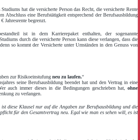
tudiums hat die versicherte Person das Recht, die versicherte Rente
m Abschluss eine Berufstätigkeit entsprechend der Berufsausbildung
€ Jahresrente begrenzt.
tandteil ist in dem Karrierepaket enthalten, der sogenannte
tudiums durch die versicherte Person kann diese verlangen, dass die
iv, denn so kommt der Versicherte unter Umständen in den Genuss von
gaben zur Risikoeinstufung
neu zu laufen.
“
sjahres seine Berufsausbildung beendet hat und den Vertrag in eine
. Wer auch immer dieses in die Bedingungen geschrieben hat,
ohne
enkung zu verlangen.
st diese Klausel nur auf die Angaben zur Berufsausbildung und die
pflicht für den Gesamtvertrag neu. Egal wie man es sehen will, es ist