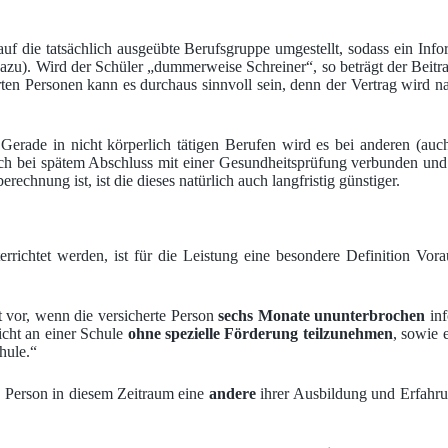
 auf die tatsächlich ausgeübte Berufsgruppe umgestellt, sodass ein Inf
azu). Wird der Schüler „dummerweise Schreiner“, so beträgt der Beitrag
erten Personen kann es durchaus sinnvoll sein, denn der Vertrag wird
. Gerade in nicht körperlich tätigen Berufen wird es bei anderen (au
och bei spätem Abschluss mit einer Gesundheitsprüfung verbunden und
echnung ist, ist die dieses natürlich auch langfristig günstiger.
rrichtet werden, ist für die Leistung eine besondere Definition Vora
 vor, wenn die versicherte Person
sechs Monate ununterbrochen
inf
icht an einer Schule
ohne spezielle Förderung teilzunehmen
, sowie 
hule.“
e Person in diesem Zeitraum eine
andere
ihrer Ausbildung und Erfahru