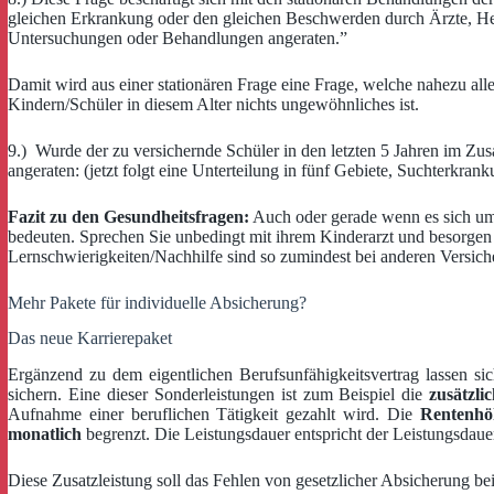
gleichen Erkrankung oder den gleichen Beschwerden durch Ärzte, Hei
Untersuchungen oder Behandlungen angeraten.”
Damit wird aus einer stationären Frage eine Frage, welche nahezu all
Kindern/Schüler in diesem Alter nichts ungewöhnliches ist.
9.) Wurde der zu versichernde Schüler in den letzten 5 Jahren im Z
angeraten: (jetzt folgt eine Unterteilung in fünf Gebiete, Suchte
Fazit zu den Gesundheitsfragen:
Auch oder gerade wenn es sich um e
bedeuten. Sprechen Sie unbedingt mit ihrem Kinderarzt und besorgen s
Lernschwierigkeiten/Nachhilfe sind so zumindest bei anderen Versichere
Mehr Pakete für individuelle Absicherung?
Das neue Karrierepaket
Ergänzend zu dem eigentlichen Berufsunfähigkeitsvertrag lassen si
sichern. Eine dieser Sonderleistungen ist zum Beispiel die
zusätzlic
Aufnahme einer beruflichen Tätigkeit gezahlt wird. Die
Rentenhöh
monatlich
begrenzt. Die Leistungsdauer entspricht der Leistungsdaue
Diese Zusatzleistung soll das Fehlen von gesetzlicher Absicherung be