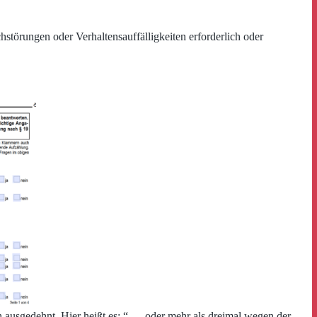
hstörungen oder Verhaltensauffälligkeiten erforderlich oder
ch ausgedehnt. Hier heißt es: “… oder mehr als dreimal wegen der