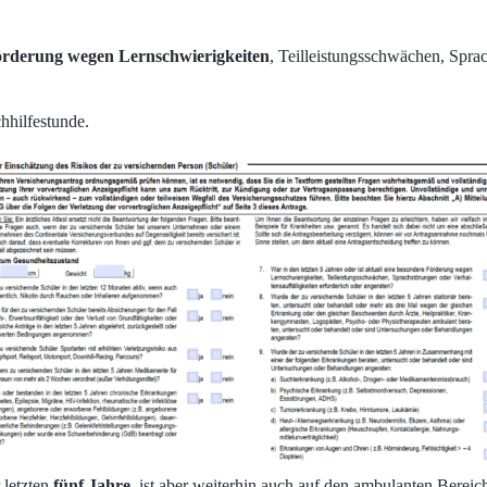
Förderung wegen Lernschwierigkeiten
, Teilleistungsschwächen, Sprac
hhilfestunde.
 letzten
fünf Jahre
, ist aber weiterhin auch auf den ambulanten Berei