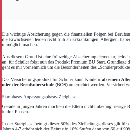
Die wichtige Absicherung gegen die finanziellen Folgen bei Berufsunf
die Erwachsenen leiden recht früh an Erkrankungen, Allergien, hab
unmöglich machen.
Aus diesem Grund ist eine frühzeitige Absicherung elementar, jedoch 
an, für Schüler folgt nun das Produkt Premium BU Start. Grundlage 
geht es mir vornehmlich um die Besonderheiten des „Schülerproduktes
Das Versicherungsprodukt für Schüler kann Kindern
ab einem Alte
oder der Berufsoberschule (BOS)
unterrichtet werden. Versichert
Startphase- Anpassungsphase- Zielphase
Gerade in jungen Jahren möchten die Eltern nicht unbedingt riesige Be
in drei Phasen.
In der Startphase beträgt dieser 50% des Zielbeitrags, dieses gilt fü
Jahren 4-7 erhöht sich der Beitrag in 10% Stufen dann von 60 auf 90