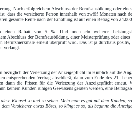
rung. Nach erfolgreichem Abschluss der Berufsausbildung oder eines S
st, dass die versicherte Person innerhalb von zwölf Monaten nach de
ren gesamte Rente nach der Erhöhung ist auf einen Betrag von 24.000 
gen einen Rabatt von 5 %. Und noch ein weiterer Leistungsbes
em Abschluss der Berufsausbildung, einer Meisterprüfung oder eines S
hen Berufsmerkmale erneut überprüft wird. Das ist ja durchaus posit
t verlangt.
en bezüglich der Verletzung der Anzeigepflicht im Hinblick auf die An
einen entsprechenden Vertrag abschließt, dann zum Ende des 21. Leben
en dann die Fristen für die Verletzung der Anzeigepflicht erneut
 kann keinem Kunden ruhigen Gewissens geraten werden, eine Beitragss
iese Klausel so und so sehen. Mein man es gut mit dem Kunden, so i
n dem Versicherer etwas Böses, so klingt es so, als beginne die Anzeige