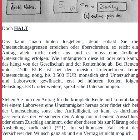
Doch
HALT
!
Das kann “nach hinten losgehen”, denn sobald Sie die
Untersuchungsgrenzen erreichen oder überschreiten, so reicht ein
Antrag allein nicht mehr aus und es muss eine ärztliche
Untersuchung erfolgen. Wie umfangreich diese ist oder sein kann,
das hängt von der Gesellschaft und der Rentenhöhe ab. Bei Renten
unter 2.500 EUR ist bei den meisten Unternehmen keine
Untersuchung nötig, bis 3.500 EUR monatlich sind Untersuchung
und Laborwerte gewünscht, erst bei höheren Renten folgen
Belastungs-EKG oder weitere, spezifische Untersuchungen.
Stellen Sie nun den Antrag für die komplette Rente und kommt dann
bei einem Laborwert eine Unstimmigkeit heraus oder findet sich bei
der Untersuchung sonst eine Auffälligkeit, so kann es durchaus
passieren das der Versicherer den Antrag nur mit einem Ausschluss
oder einem Zuschlag annimmt, oder aber diesen bis zur Klärung oder
Ausheilung zurückstellt (**1). Im schlimmsten Fall lehnt der
Versicherer den Wunsch ganz ab und ein Vertrag ist nicht möglich.