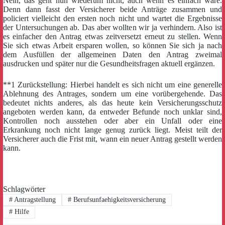
Nein, das geht nun wiederum nicht, auch wenn es einfach wäre.
Denn dann fasst der Versicherer beide Anträge zusammen und
policiert vielleicht den ersten noch nicht und wartet die Ergebnisse
der Untersuchungen ab. Das aber wollten wir ja verhindern. Also ist
es einfacher den Antrag etwas zeitversetzt erneut zu stellen. Wenn
Sie sich etwas Arbeit ersparen wollen, so können Sie sich ja nach
dem Ausfüllen der allgemeinen Daten den Antrag zweimal
ausdrucken und später nur die Gesundheitsfragen aktuell ergänzen.
**1 Zurückstellung: Hierbei handelt es sich nicht um eine generelle
Ablehnung des Antrages, sondern um eine vorübergehende. Das
bedeutet nichts anderes, als das heute kein Versicherungsschutz
angeboten werden kann, da entweder Befunde noch unklar sind,
Kontrollen noch ausstehen oder aber ein Unfall oder eine
Erkrankung noch nicht lange genug zurück liegt. Meist teilt der
Versicherer auch die Frist mit, wann ein neuer Antrag gestellt werden
kann.
Schlagwörter
#
Antragstellung
#
Berufsunfaehigkeitsversicherung
#
Hilfe