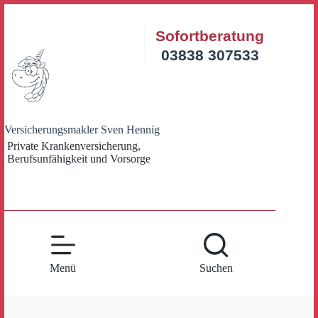
Zum
Inhalt
Sofortberatung
springen
03838 307533
Versicherungsmakler Sven Hennig
Private Krankenversicherung,
Berufsunfähigkeit und Vorsorge
Menü
Suchen