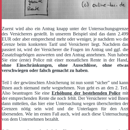
Zuerst wird also ein Antrag knapp unter der Untersuchungsgrenze
des Versicherers gestellt. In unserem Beispiel sind das dann 2.499
EUR oder aber entsprechend mehr oder weniger, je nachdem wo die
Grenze beim konkreten Tarif und Versicherer liegt. Nachdem das
passiert ist, wird der Versicherer die Fragen im Antrag und ggf. die
Zusatzfragebögen auswerten und den Antrag annehmen. Nun haben
Sie eine (erste) Police mit einer monatlichen Rente in der Hand,
ohne Einschränkungen, ohne Ausschlüsse, ohne etwas
verschwiegen oder falsch gemacht zu haben
.
Teil 1 der gewünschten Absicherung ist nun somit “sicher” und kann
Ihnen auch niemand mehr wegnehmen. Nun geht es an den 2. Teil.
Also beantragen Sie eine
Erhöhung der bestehenden Police
mit
der entsprechenden Rente die noch fehlt. Der Versicherer wird Ihnen
dann mitteilen, das hier eine Untersuchung wegen überschreiten der
Grenzen nötig sein wird und die Unterlagen für den Arzt
übersenden. Wie im ersten Fall auch, wird auch diese Untersuchung
von dem Unternehmen bezahlt.