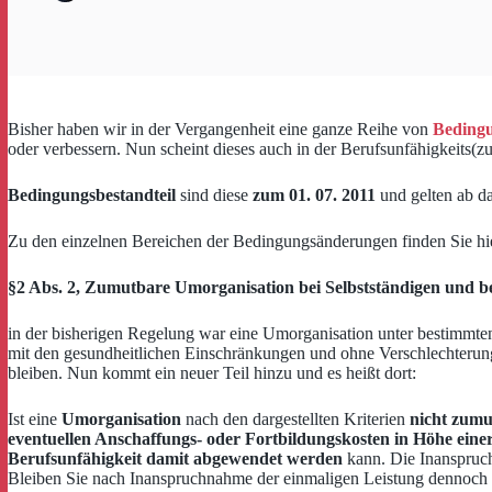
Bisher haben wir in der Vergangenheit eine ganze Reihe von
Bedingu
oder verbessern. Nun scheint dieses auch in der Berufsunfähigkeits(z
Bedingungsbestandteil
sind diese
zum 01. 07. 2011
und gelten ab da
Zu den einzelnen Bereichen der Bedingungsänderungen finden Sie hi
§2 Abs. 2, Zumutbare Umorganisation bei Selbstständigen und b
in der bisherigen Regelung war eine Umorganisation unter bestimmten 
mit den gesundheitlichen Einschränkungen und ohne Verschlechterung 
bleiben. Nun kommt ein neuer Teil hinzu und es heißt dort:
Ist eine
Umorganisation
nach den dargestellten Kriterien
nicht zumu
eventuellen Anschaffungs- oder Fortbildungskosten in Höhe eine
Berufsunfähigkeit damit abgewendet werden
kann. Die Inanspruch
Bleiben Sie nach Inanspruchnahme der einmaligen Leistung dennoch be