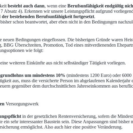
keit
besteht auch dann
, wenn eine
Berufsunfähigkeit endgültig nich
 7 Absatz 4). Erkennen wir unsere Leistungspflicht aufgrund vorliegen
 der bestehenden Berufsunfähigkeit fortgesetzt
.
 bisher schon beantwortet, aber eben nicht in den Bedingungen nachzu
ie neuen Bedingungen eingeflossen. Die bisherigen Gründe waren Heira
ng, BBG Überschreiten, Promotion, Tod eines mitverdienenden Ehepart
ngsoptionen wie folgt:
keine weiteren Einkünfte aus nicht selbständiger Tätigkeit vorliegen.
resgrundlohns um mindestens 10%
(mindestens 1200 Euro) oder 6000 
Tätigkeit aus, muss die versicherte Person im abgelaufenen Kalenderja
euern gegenüber dem durchschnittlichen Jahreseinkommen aus beruflic
hen
Versorgungswerk
ngspflicht
in der gesetzlichen Rentenversicherung, sofern die Mindestve
 ein sehr interessanter Baustein sein. Diese Anpassungen sind bisher 
icherung ermöglichst. Also auch hier eine positive Veränderung.