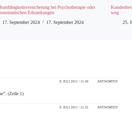
fsunfähigkeitsversicherung bei Psychotherapie oder
Kundenbewe
hosomatischen Erkrankungen
weg
17. September 2024
17. September 2024
25. J
8. JULI 2011 / 11:30
ANTWORTEN
e”. (Zeile 1)
8. JULI 2011 / 11:32
ANTWORTEN