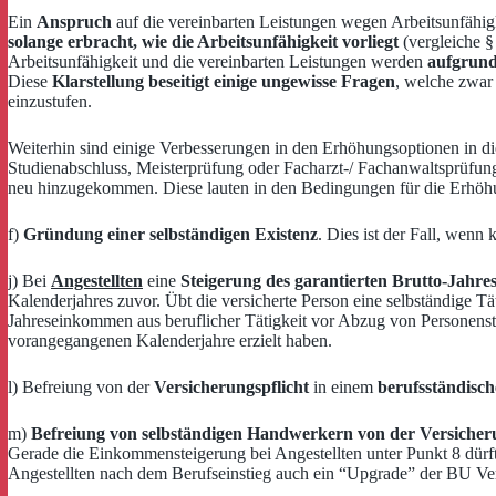
Ein
Anspruch
auf die vereinbarten Leistungen wegen Arbeitsunfähig
solange erbracht, wie die Arbeitsunfähigkeit vorliegt
(vergleiche §
Arbeitsunfähigkeit und die vereinbarten Leistungen werden
aufgrund
Diese
Klarstellung beseitigt einige ungewisse Fragen
, welche zwar
einzustufen.
Weiterhin sind einige Verbesserungen in den Erhöhungsoptionen in d
Studienabschluss, Meisterprüfung oder Facharzt-/ Fachanwaltsprüfu
neu hinzugekommen. Diese lauten in den Bedingungen für die Erhöhu
f)
Gründung einer selbständigen Existenz
. Dies ist der Fall, wenn 
j) Bei
Angestellten
eine
Steigerung des garantierten Brutto-Jah
Kalenderjahres zuvor. Übt die versicherte Person eine selbständige 
Jahreseinkommen aus beruflicher Tätigkeit vor Abzug von Personenst
vorangegangenen Kalenderjahre erzielt haben.
l) Befreiung von der
Versicherungspflicht
in einem
berufsständisc
m)
Befreiung von selbständigen Handwerkern von der Versicheru
Gerade die Einkommensteigerung bei Angestellten unter Punkt 8 dürfte
Angestellten nach dem Berufseinstieg auch ein “Upgrade” der BU Vers