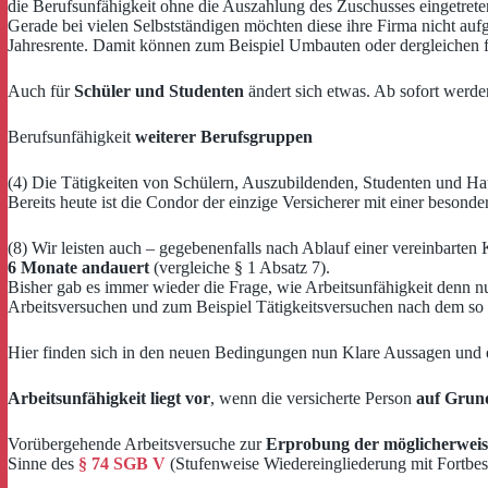
die Berufsunfähigkeit ohne die Auszahlung des Zuschusses eingetrete
Gerade bei vielen Selbstständigen möchten diese ihre Firma nicht au
Jahresrente. Damit können zum Beispiel Umbauten oder dergleichen f
Auch für
Schüler und Studenten
ändert sich etwas. Ab sofort werde
Berufsunfähigkeit
weiterer Berufsgruppen
(4) Die Tätigkeiten von Schülern, Auszubildenden, Studenten und 
Bereits heute ist die Condor der einzige Versicherer mit einer besond
(8) Wir leisten auch – gegebenenfalls nach Ablauf einer vereinbarten
6 Monate andauert
(vergleiche § 1 Absatz 7).
Bisher gab es immer wieder die Frage, wie Arbeitsunfähigkeit denn nun
Arbeitsversuchen und zum Beispiel Tätigkeitsversuchen nach dem so 
Hier finden sich in den neuen Bedingungen nun Klare Aussagen und e
Arbeitsunfähigkeit liegt vor
, wenn die versicherte Person
auf Grund
Vorübergehende Arbeitsversuche zur
Erprobung der möglicherweise 
Sinne des
§ 74 SGB V
(Stufenweise Wiedereingliederung mit Fortbest