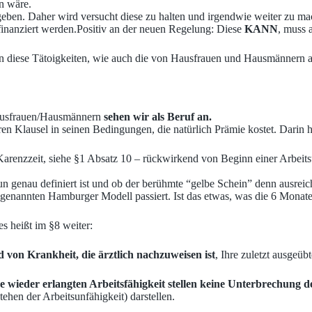
n wäre.
fgeben. Daher wird versucht diese zu halten und irgendwie weiter zu m
inanziert werden.Positiv an der neuen Regelung: Diese
KANN
, muss 
n diese Tätoigkeiten, wie auch die von Hausfrauen und Hausmännern al
Hausfrauen/Hausmännern
sehen wir als Beruf an.
eren Klausel in seinen Bedingungen, die natürlich Prämie kostet. Darin 
 Karenzzeit, siehe §1 Absatz 10 – rückwirkend von Beginn einer Arbeit
 genau definiert ist und ob der berühmte “gelbe Schein” denn ausreicht
genannten Hamburger Modell passiert. Ist das etwas, was die 6 Monate
s heißt im §8 weiter:
 von Krankheit, die ärztlich nachzuweisen ist
, Ihre zuletzt ausgeüb
wieder erlangten Arbeitsfähigkeit stellen keine Unterbrechung d
ehen der Arbeitsunfähigkeit) darstellen.