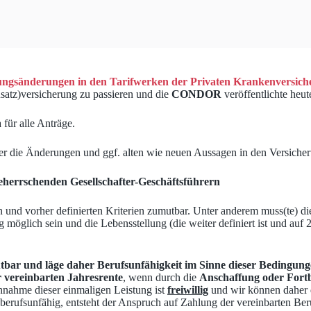
ngsänderungen in den Tarifwerken der Privaten Krankenversich
usatz)versicherung zu passieren und die
CONDOR
veröffentlichte heu
 für alle Anträge.
er die Änderungen und ggf. alten wie neuen Aussagen in den Versiche
eherrschenden Gesellschafter-Geschäftsführern
und vorher definierten Kriterien zumutbar. Unter anderem muss(te) die
möglich sein und die Lebensstellung (die weiter definiert ist und au
tbar und läge daher Berufsunfähigkeit im Sinne dieser Bedingung
r vereinbarten Jahresrente
, wenn durch die
Anschaffung oder Fortb
nahme dieser einmaligen Leistung ist
freiwillig
und wir können daher d
rufsunfähig, entsteht der Anspruch auf Zahlung der vereinbarten Beru