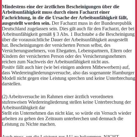
Mindestens eine der ärztlichen Bescheinigungen über die
Arbeitsunfähigkeit muss durch einen Facharzt einer
Fachrichtung, in die die Ursache der Arbeitsunfähigkeit fällt,
ausgestellt worden sein.
Der Facharzt muss in der Bundesrepublik
Deutschland zugelassen sein. Dies gilt auch für den Facharzt, der bei
Arbeitsunfähigkeit gemäß § 3 Abs. 1 Buchstabe a die Bescheinigung
über die voraussichtliche Dauer der Arbeitsunfähigkeit ausgestellt
hat. Bescheinigungen der versicherten Person selbst, des
Versicherungsnehmers, von Ehegatten, Lebenspartnern, Eltern oder
Kindern der versicherten Person oder des Versicherungsnehmers
reichen zum Nachweis der Arbeitsunfähigkeit nicht aus.
Positiv fällt auch hier (wie bei einigen anderen Mitbewerbern) auf,
dass Wiedereingliederungsversuche, also das sogenannte Hamburger
Modell nicht gegen eine Leistung sprechen und keine Unterbrechung
darstellen.
(2) Arbeitsversuche im Rahmen einer ärztlich verordneten
stufenweisen Wiedereingliederung stellen keine Unterbrechung der
Arbeitsunfähigkeit dar
Stellt ein Unternehmen das nicht klar, so würde ein Versuch wieder
arbeiten zu gehen den Zeitraum unterbrechen und demnach die
Leistung zu Nichte machen.
Auch muss, um die Leistung zur AU zu bekommen, NICHT