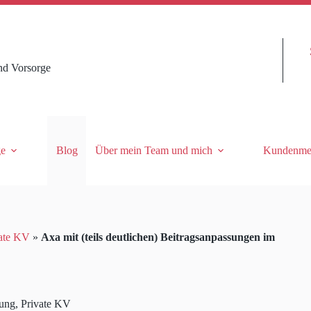
nd Vorsorge
ge
Blog
Über mein Team und mich
Kundenme
ate KV
»
Axa mit (teils deutlichen) Beitragsanpassungen im
rung
,
Private KV