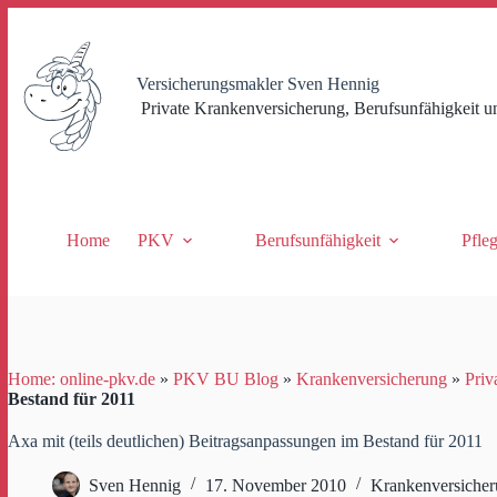
Zum
Inhalt
springen
Versicherungsmakler Sven Hennig
Private Krankenversicherung, Berufsunfähigkeit u
Home
PKV
Berufsunfähigkeit
Pfle
Home: online-pkv.de
»
PKV BU Blog
»
Krankenversicherung
»
Priv
Bestand für 2011
Axa mit (teils deutlichen) Beitragsanpassungen im Bestand für 2011
Sven Hennig
17. November 2010
Krankenversiche