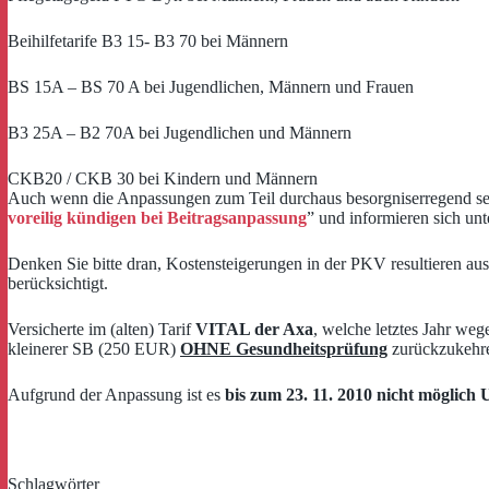
Beihilfetarife B3 15- B3 70 bei Männern
BS 15A – BS 70 A bei Jugendlichen, Männern und Frauen
B3 25A – B2 70A bei Jugendlichen und Männern
CKB20 / CKB 30 bei Kindern und Männern
Auch wenn die Anpassungen zum Teil durchaus besorgniserregend sein 
voreilig kündigen bei Beitragsanpassung
” und informieren sich unt
Denken Sie bitte dran, Kostensteigerungen in der PKV resultieren au
berücksichtigt.
Versicherte im (alten) Tarif
VITAL der Axa
, welche letztes Jahr we
kleinerer SB (250 EUR)
OHNE Gesundheitsprüfung
zurückzukehr
Aufgrund der Anpassung ist es
bis zum 23. 11. 2010 nicht möglich
Schlagwörter