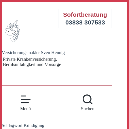
Zum
Inhalt
Sofortberatung
springen
03838 307533
Versicherungsmakler Sven Hennig
Private Krankenversicherung,
Berufsunfähigkeit und Vorsorge
Menü
Suchen
Schlagwort
Kündigung