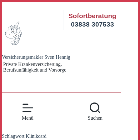
Zum
Inhalt
Sofortberatung
springen
03838 307533
Versicherungsmakler Sven Hennig
Private Krankenversicherung,
Berufsunfähigkeit und Vorsorge
Menü
Suchen
Schlagwort
Klinikcard